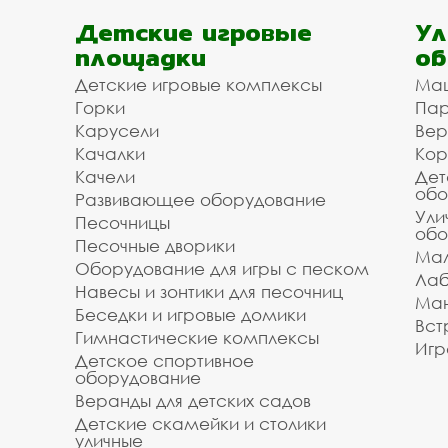
Детские игровые
Ул
площадки
об
Детские игровые комплексы
Ма
Горки
Пар
Карусели
Вер
Качалки
Кор
Качели
Дет
обо
Развивающее оборудование
Ули
Песочницы
обо
Песочные дворики
Мал
Оборудование для игры с песком
Лаб
Навесы и зонтики для песочниц
Ман
Беседки и игровые домики
Вст
Гимнастические комплексы
Игр
Детское спортивное
оборудование
Веранды для детских садов
Детские скамейки и столики
уличные