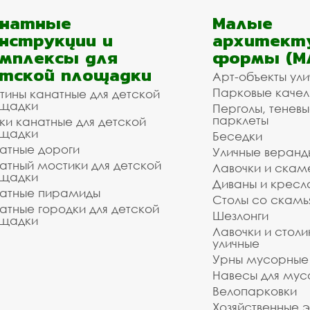
анатные
Малые
нструкции и
архитект
мплексы для
формы (М
тской площадки
Арт-объекты ул
Парковые качел
тины канатные для детской
щадки
Перголы, теневы
парклеты
ки канатные для детской
щадки
Беседки
атные дороги
Уличные веранд
атный мостики для детской
Лавочки и скам
щадки
Диваны и кресл
атные пирамиды
Столы со скам
атные городки для детской
Шезлонги
щадки
Лавочки и столи
уличные
Урны мусорные
Навесы для мус
Велопарковки
Хозяйственные 