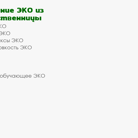
ние ЭКО из
ственницы
КО
 ЭКО
ексы ЭКО
овкость ЭКО
 обучающее ЭКО