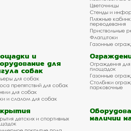
Цветочницы
Стенды и инфо
Пляжные кабинк
переодевания
Приствольные р
Флагштоки
Газонные ограж
ощадки и
Ограждени
орудование для
Ограждения для
гула собак
площадок
Газонные ограж
ьеры для собак
Столбики огра
оса препятствий для собак
парковочные
нели для собак
ки и слалом для собак
окрытия
Оборудова
наличии н
рытия детских и спортивных
ощадок
имерное покрытие пола