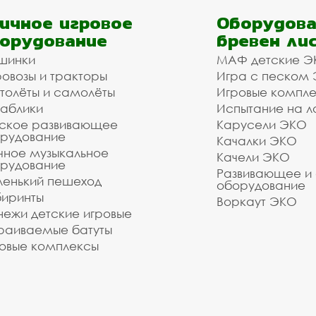
ичное игровое
Оборудова
орудование
бревен ли
шинки
МАФ детские Э
овозы и тракторы
Игра с песком
толёты и самолёты
Игровые компл
аблики
Испытание на л
ское развивающее
Карусели ЭКО
рудование
Качалки ЭКО
чное музыкальное
Качели ЭКО
рудование
Развивающее и
енький пешеход
оборудование
иринты
Воркаут ЭКО
ежи детские игровые
раиваемые батуты
овые комплексы