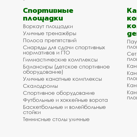
Спортивные
К
площадки
ко
ко
Воркаут площадки
де
Уличные тренажёры
Полоса препятствий
Пау
пло
Снаряды для сдачи спортивных
нормативов и ГТО
Сет
пло
Гимнастические комплексы
Кан
Балансиры (детское спортивное
оборудование)
Кан
пло
Уличные канатные комплексы
Кан
Скалодромы
Кан
Спортивное оборудование
пло
Футбольные и хоккейные ворота
Баскетбольные и волейбольные
стойки
Теннисные столы уличные