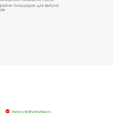
рытия площадок для выгула
ак
inpro-gk@yandex.ru