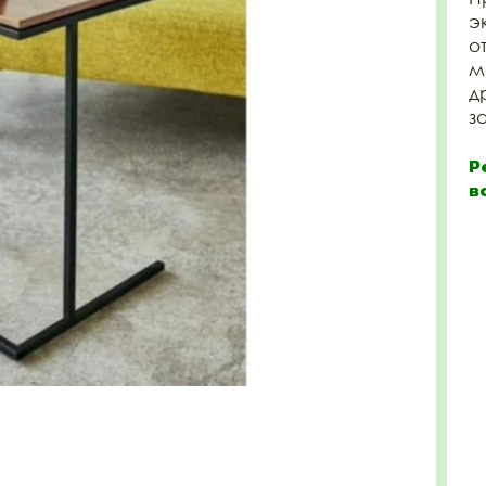
э
о
м
д
з
Р
в