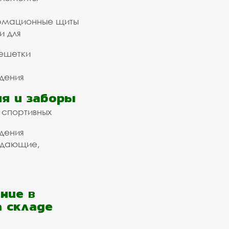
рмационные щиты
и для
ешетки
дения
я и заборы
 спортивных
дения
ждающие,
ние в
а складе