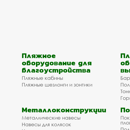
Пляжное
Пл
оборудование для
об
благоустройства
вы
Пляжные кабины
Бар
Пляжные шезлонги и зонтики
Пол
Тон
Гор
Металлоконструкции
П
Металлические навесы
Пок
пл
Навесы для колясок
Пол