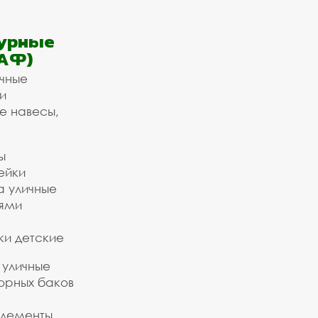
урные
АФ)
ичные
и
е навесы,
ы
ейки
а уличные
ьями
ки детские
 уличные
орных баков
элементы