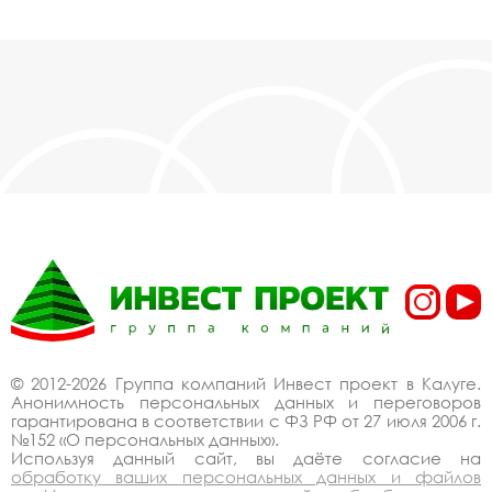
позволяет нам сохранять низкие цены - вы
можете купить у нас деревянные качели эко из
бревен лиственницы в Калуге, действительно,
очень дешево. Наши менеджеры сделают
Вам спецпредложение и индивидуальные
скидки. Всё наше оборудование
сертифицировано по ГОСТ. Используем
только экологически чистые материалы.
Можем производить оборудование
деревянные качели эко из бревен лиственницы
под заказ, по Вашему проекту.
Спецпредложение от
производителя на
деревянные качели эко
© 2012-2026 Группа компаний Инвест проект в Калуге.
из бревен лиственницы
Анонимность персональных данных и переговоров
гарантирована в соответствии с ФЗ РФ от 27 июля 2006 г.
купить со скидкой
№152 «О персональных данных».
Используя данный сайт, вы даёте согласие на
обработку ваших персональных данных и файлов