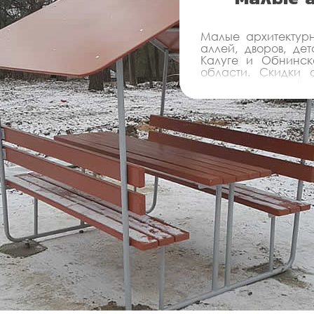
Малые архитектур
аллей, дворов, де
Калуге и Обнинск
области. Скидки 
архитектурные фо
дворов, детских и 
монтажом - Инвестп