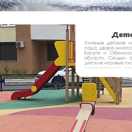
Детс
Уличные детские и
сада, двора многоэ
Калуге и Обнинск
области. Скидки 
детские игровые пл
многоэтажного дом
монтажом - Инвестп