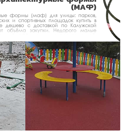
(МАФ)
ные формы (маф) для улицы: парков,
тских и спортивных площадок купить в
е дешево с доставкой по Калужской
от объёма закупки. Недорого малые
рмы (маф) для улицы: парков, аллей,
спортивных площадок от производителя с
роект.