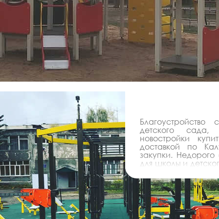
Благоустройство
детского сада,
новостройки куп
доставкой по Ка
закупки. Недорого
для школы и детско
новостройки от про