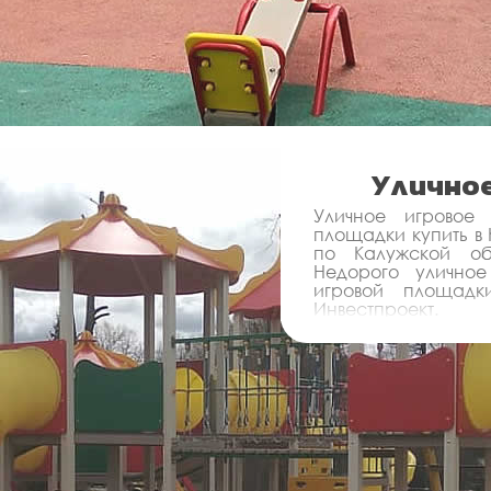
Уличное
Уличное игровое
площадки купить в
по Калужской об
Недорого уличное
игровой площадк
Инвестпроект.