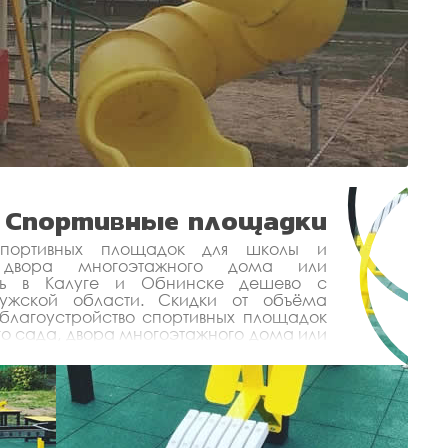
Спортивные площадки
 спортивных площадок для школы и
 двора многоэтажного дома или
ить в Калуге и Обнинске дешево с
лужской области. Скидки от объёма
 благоустройство спортивных площадок
го сада, двора многоэтажного дома или
изводителя с монтажом - Инвестпроект.