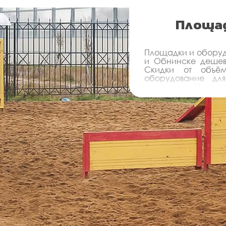
Площад
Площадки и оборудо
и Обнинске дешев
Скидки от объё
оборудование дл
монтажом - Инвестп