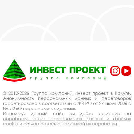
парков, набережных, пляжей в Калуге,
действительно, очень дешево. Наши
менеджеры сделают Вам спецпредложение и
индивидуальные скидки. Всё наше
оборудование сертифицировано по ГОСТ.
Используем только экологически чистые
материалы. Можем производить
оборудование шезлонги уличные для парков,
набережных, пляжей под заказ, по Вашему
проекту.
Спецпредложение от
производителя на
шезлонги уличные для
© 2012-2026 Группа компаний Инвест проект в Калуге.
Анонимность персональных данных и переговоров
парков, набережных,
гарантирована в соответствии с ФЗ РФ от 27 июля 2006 г.
№152 «О персональных данных».
пляжей купить со
Используя данный сайт, вы даёте согласие на
обработку ваших персональных данных и файлов
скидкой
cookie
и соглашаетесь с
политикой их обработки
.