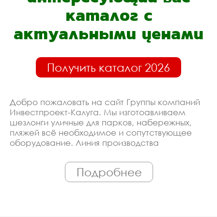
каталог с
актуальными ценами
Получить каталог 2026
Добро пожаловать на сайт Группы компаний
Инвестпроект-Калуга. Мы изготоавливаем
шезлонги уличные для парков, набережных,
пляжей всё необходимое и сопутствующее
оборудование. Линия производства
оборудована современными ЧПУ станками,
работает только квалифицированный
Подробнее
персонал. Поэтому Вы всегда можете
рассчитывать на исключительно высокую
надёжность. Автоматизация производства
позволяет нам сохранять низкие цены - вы
можете купить у нас шезлонги уличные для