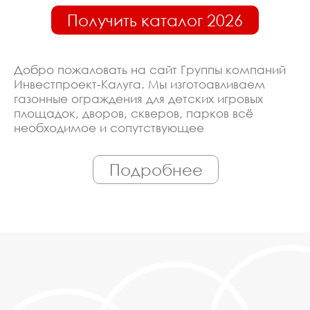
Получить каталог 2026
Добро пожаловать на сайт Группы компаний
Инвестпроект-Калуга. Мы изготоавливаем
газонные ограждения для детских игровых
площадок, дворов, скверов, парков всё
необходимое и сопутствующее
оборудование. Линия производства
оборудована современными ЧПУ станками,
Подробнее
работает только квалифицированный
персонал. Поэтому Вы всегда можете
рассчитывать на исключительно высокую
надёжность. Автоматизация производства
позволяет нам сохранять низкие цены - вы
можете купить у нас газонные ограждения для
детских игровых площадок, дворов, скверов,
парков в Калуге, действительно, очень дешево.
Наши менеджеры сделают Вам
спецпредложение и индивидуальные скидки.