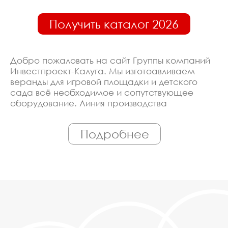
Получить каталог 2026
Добро пожаловать на сайт Группы компаний
Инвестпроект-Калуга. Мы изготоавливаем
веранды для игровой площадки и детского
сада всё необходимое и сопутствующее
оборудование. Линия производства
оборудована современными ЧПУ станками,
работает только квалифицированный
Подробнее
персонал. Поэтому Вы всегда можете
рассчитывать на исключительно высокую
надёжность. Автоматизация производства
позволяет нам сохранять низкие цены - вы
можете купить у нас веранды для игровой
площадки и детского сада в Калуге,
действительно, очень дешево. Наши
менеджеры сделают Вам спецпредложение и
индивидуальные скидки. Всё наше