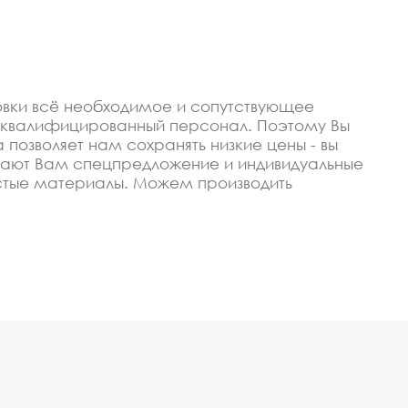
овки всё необходимое и сопутствующее
о квалифицированный персонал. Поэтому Вы
позволяет нам сохранять низкие цены - вы
елают Вам спецпредложение и индивидуальные
стые материалы. Можем производить
вки купить со скидкой
изируем, чтобы изготавливать качественные и
еменное выполнение заказа и высокая
олы или любого оптового покупателя в Калуге.
сто позвонить или оставить заявку на сайте.