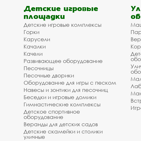
Доступная цена на вел
Детские игровые
Ул
площадки
об
Мы организуем для вас доставку и установку
Детские игровые комплексы
Ма
/ укладки. Зделайте заказ на велопарковки в 
Горки
Пар
Обнинск, Киров, Малоярославец, Балабаново, 
Карусели
Вер
Стоимость зависит от объёма заказа и рассто
Качалки
Кор
791-00-76, воспользуйтесь формой обратной с
Качели
Дет
обо
Развивающее оборудование
Инвестпроект благодарит вас за то, что поль
Ули
Песочницы
Звоните, мы всегда готовы помочь и оперативн
обо
Песочные дворики
Мал
Оборудование для игры с песком
Лаб
Навесы и зонтики для песочниц
Ман
Беседки и игровые домики
Вст
Гимнастические комплексы
Игр
Детское спортивное
оборудование
Веранды для детских садов
Детские скамейки и столики
уличные