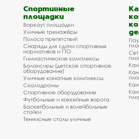
Спортивные
К
площадки
ко
ко
Воркаут площадки
де
Уличные тренажёры
Полоса препятствий
Пау
пло
Снаряды для сдачи спортивных
нормативов и ГТО
Сет
пло
Гимнастические комплексы
Кан
Балансиры (детское спортивное
оборудование)
Кан
пло
Уличные канатные комплексы
Кан
Скалодромы
Кан
Спортивное оборудование
пло
Футбольные и хоккейные ворота
Баскетбольные и волейбольные
стойки
Теннисные столы уличные