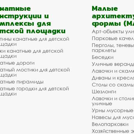
анатные
Малые
нструкции и
архитект
мплексы для
формы (М
тской площадки
Арт-объекты ул
Парковые качел
тины канатные для детской
щадки
Перголы, теневы
парклеты
ки канатные для детской
щадки
Беседки
атные дороги
Уличные веранд
атный мостики для детской
Лавочки и скам
щадки
Диваны и кресл
атные пирамиды
Столы со скам
атные городки для детской
Шезлонги
щадки
Лавочки и столи
уличные
Урны мусорные
Навесы для мус
Велопарковки
Хозяйственные 