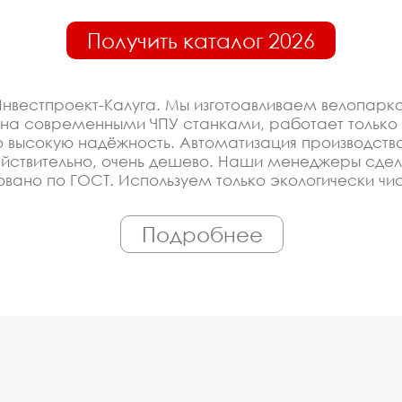
Получить каталог 2026
нвестпроект-Калуга. Мы изготоавливаем велопарк
ана современными ЧПУ станками, работает тольк
 высокую надёжность. Автоматизация производства 
 действительно, очень дешево. Наши менеджеры сд
вано по ГОСТ. Используем только экологически чи
шему проекту.
Подробнее
оизводителя на велопарко
ированное производство, которое постоянно модерн
удование у нас - это гарантия низкой цены, своевр
ройщика, управляющей компании, детского сада, шк
ь материалы и оборудование - Вам достаточно про