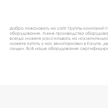
Добро пожаловать на сайт Группы компаний И
оборудование. Линия производства оборудов
всегда можете рассчитывать на исключительно
можете купить у нас велопарковки в Калуге,
скидки. Всё наше оборудование сертифициро
оборудование велопарковки под заказ, по Ва
Спецпредложение от пр
В 2012 году мы организовали восокоавтоматиз
недорогие изделия велопарковки. Купить обор
надёжность.
Мы готовы сделать скидку от объёма для заст
Мы рассчитаем Ваш проект, поможем подобрат