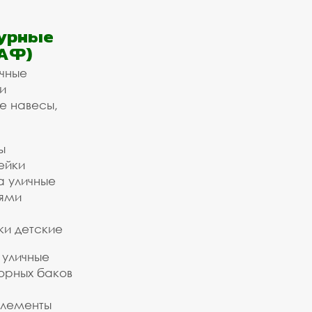
урные
АФ)
ичные
и
е навесы,
ы
ейки
а уличные
ьями
ки детские
 уличные
орных баков
элементы