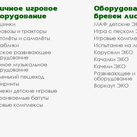
опарковки в Калуге с дос
ичное игровое
Оборудова
орудование
бревен ли
 оборудования. Наши монтажники имеют весь необх
шинки
МАФ детские Э
нашей компании и мы готовы взять на себя организа
овозы и тракторы
Игра с песком
Козельск, Кондрово, Сухиничи, Жуков, Боровск, Со
толёты и самолёты
Игровые компл
яния до объекта. Позвоните и уточните информаци
аблики
Испытание на л
вязи или сделайте заказ с списком необходимого 
ское развивающее
Карусели ЭКО
рудование
Качалки ЭКО
зуетесь услугами нашей компании!
чное музыкальное
Качели ЭКО
о выполнить даже очень сложный заказ.
рудование
Развивающее и
енький пешеход
оборудование
иринты
Воркаут ЭКО
ежи детские игровые
раиваемые батуты
овые комплексы