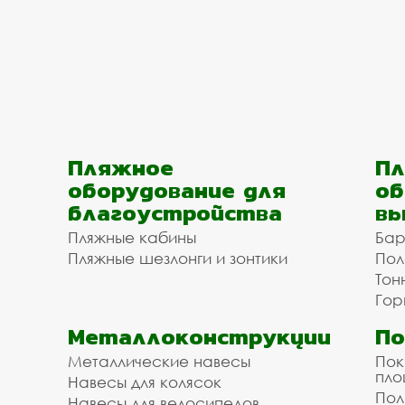
Пляжное
Пл
оборудование для
об
благоустройства
вы
Пляжные кабины
Бар
Пляжные шезлонги и зонтики
Пол
Тон
Гор
Металлоконструкции
П
Металлические навесы
Пок
пл
Навесы для колясок
Пол
Навесы для велосипедов