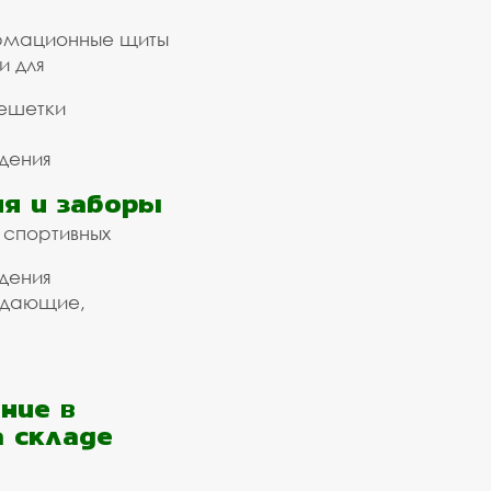
рмационные щиты
и для
ешетки
дения
я и заборы
 спортивных
дения
ждающие,
ние в
а складе