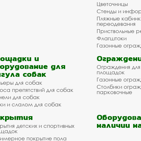
Цветочницы
Стенды и инфо
Пляжные кабинк
переодевания
Приствольные р
Флагштоки
Газонные ограж
ощадки и
Ограждени
орудование для
Ограждения для
гула собак
площадок
Газонные ограж
ьеры для собак
Столбики огра
оса препятствий для собак
парковочные
нели для собак
ки и слалом для собак
окрытия
Оборудова
наличии н
рытия детских и спортивных
ощадок
имерное покрытие пола