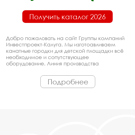
Получить каталог 2026
Добро пожаловать на сайт Группы компаний
Инвестпроект-Калуга. Мы изготоавливаем
канатные городки для детской площадки всё
необходимое и сопутствующее
оборудование. Линия производства
оборудована современными ЧПУ станками,
работает только квалифицированный
Подробнее
персонал. Поэтому Вы всегда можете
рассчитывать на исключительно высокую
надёжность. Автоматизация производства
позволяет нам сохранять низкие цены - вы
можете купить у нас канатные городки для
детской площадки в Калуге, действительно,
очень дешево. Наши менеджеры сделают
Вам спецпредложение и индивидуальные
скидки. Всё наше оборудование