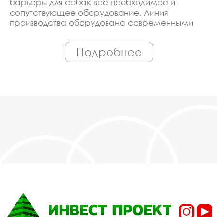
барьеры для собак всё необходимое и
сопутствующее оборудование. Линия
производства оборудована современными
ЧПУ станками, работает только
квалифицированный персонал. Поэтому Вы
Подробнее
всегда можете рассчитывать на
исключительно высокую надёжность.
Автоматизация производства позволяет нам
сохранять низкие цены - вы можете купить у
нас барьеры для собак в Калуге,
действительно, очень дешево. Наши
менеджеры сделают Вам спецпредложение и
индивидуальные скидки. Всё наше
оборудование сертифицировано по ГОСТ.
Используем только экологически чистые
материалы. Можем производить
оборудование барьеры для собак под заказ,
по Вашему проекту.
Спецпредложение от
производителя на