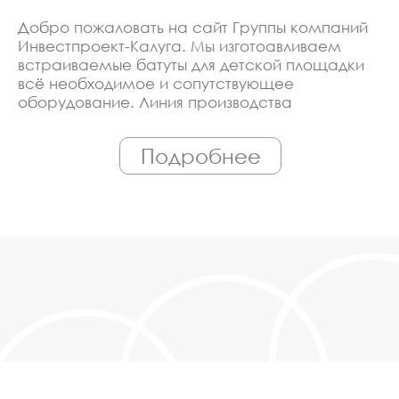
Добро пожаловать на сайт Группы компаний
Инвестпроект-Калуга. Мы изготоавливаем
встраиваемые батуты для детской площадки
всё необходимое и сопутствующее
оборудование. Линия производства
оборудована современными ЧПУ станками,
работает только квалифицированный
Подробнее
персонал. Поэтому Вы всегда можете
рассчитывать на исключительно высокую
надёжность. Автоматизация производства
позволяет нам сохранять низкие цены - вы
можете купить у нас встраиваемые батуты для
детской площадки в Калуге, действительно,
очень дешево. Наши менеджеры сделают
Вам спецпредложение и индивидуальные
скидки. Всё наше оборудование
сертифицировано по ГОСТ. Используем
только экологически чистые материалы.
Можем производить оборудование
встраиваемые батуты для детской площадки