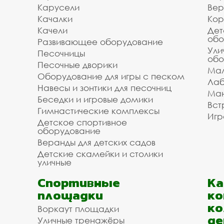
Карусели
Вер
Качалки
Кор
Качели
Дет
обо
Развивающее оборудование
Ули
Песочницы
обо
Песочные дворики
Мал
Оборудование для игры с песком
Лаб
Навесы и зонтики для песочниц
Ман
Беседки и игровые домики
Вст
Гимнастические комплексы
Игр
Детское спортивное
оборудование
Веранды для детских садов
Детские скамейки и столики
уличные
Спортивные
К
площадки
ко
ко
Воркаут площадки
де
Уличные тренажёры