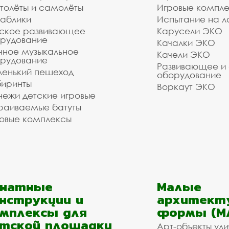
толёты и самолёты
Игровые компл
аблики
Испытание на л
ское развивающее
Карусели ЭКО
рудование
Качалки ЭКО
чное музыкальное
Качели ЭКО
рудование
Развивающее и
енький пешеход
оборудование
иринты
Воркаут ЭКО
ежи детские игровые
раиваемые батуты
овые комплексы
анатные
Малые
нструкции и
архитект
мплексы для
формы (М
тской площадки
Арт-объекты ул