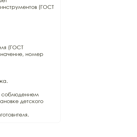
ет

инструментов (ГОСТ 
ля (ГОСТ

значение, номер 
а.

 соблюдением

ановке детского 
отовителя.