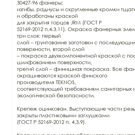
30427-96 фанеры;

изгибы, радиусы и скругленные кромки тща
и обработаны краской

для закрытия торцов JRM (ГОСТ Р

52169-2012 п.4.3.11). Окраска фанерных элем
три слоя: первый

слой – грунтование заготовки с последующ
поверхности, второй слой

– покраска двухкомпонентной краской с п
шлифованием поверхности,

третий слой – финишная покраска. Все фан
окрашиваются краской финского

производителя TEKNOS,

соответствующей требованиям санитарных н
экологической безопасности.

Крепеж оцинкован. Выступающие части резь
закрыты пластиковыми заглушками

(ГОСТ Р 52169-2012 п. 4.3.9).
