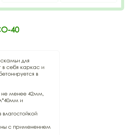
СО-40
скамьи для

в себя каркас и 
етонируется в

 не менее 42мм,

*40мм и 
влагостойкой 
ены с применением 