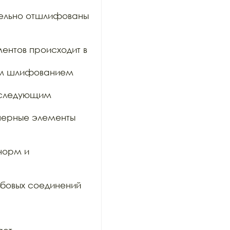
тельно отшлифованы 
ентов происходит в 
им шлифованием 
оследующим 
ерные элементы 
орм и 
бовых соединений 