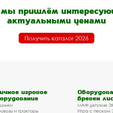
- мы пришлём интересующ
актуальными ценами
Получить каталог 2026
ичное игровое
Оборудова
орудование
бревен ли
шинки
МАФ детские Э
овозы и тракторы
Игра с песком