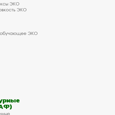
ексы ЭКО
овкость ЭКО
 обучающее ЭКО
урные
АФ)
ичные