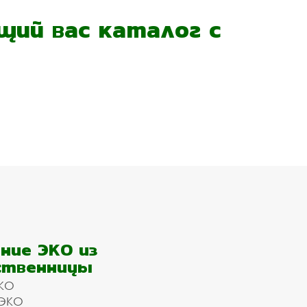
ий вас каталог с
ние ЭКО из
ственницы
КО
 ЭКО