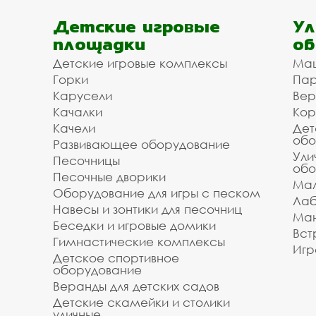
Детские игровые
Ул
площадки
об
Детские игровые комплексы
Ма
Горки
Пар
Карусели
Вер
Качалки
Кор
Качели
Дет
обо
Развивающее оборудование
Ули
Песочницы
обо
Песочные дворики
Мал
Оборудование для игры с песком
Лаб
Навесы и зонтики для песочниц
Ман
Беседки и игровые домики
Вст
Гимнастические комплексы
Игр
Детское спортивное
оборудование
Веранды для детских садов
Детские скамейки и столики
уличные