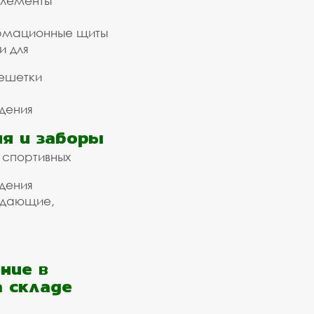
элементы
рмационные щиты
и для
ешетки
дения
я и заборы
 спортивных
дения
ждающие,
ние в
а складе