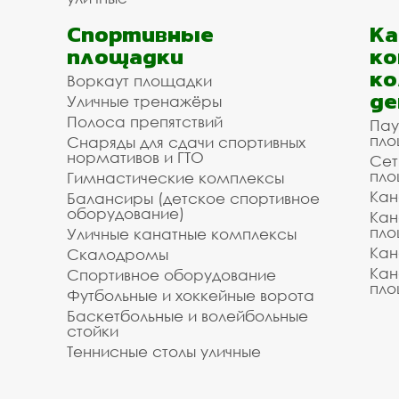
Спортивные
К
площадки
ко
ко
Воркаут площадки
де
Уличные тренажёры
Полоса препятствий
Пау
пло
Снаряды для сдачи спортивных
нормативов и ГТО
Сет
пло
Гимнастические комплексы
Кан
Балансиры (детское спортивное
оборудование)
Кан
пло
Уличные канатные комплексы
Кан
Скалодромы
Кан
Спортивное оборудование
пло
Футбольные и хоккейные ворота
Баскетбольные и волейбольные
стойки
Теннисные столы уличные