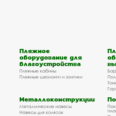
Пляжное
Пл
оборудование для
об
благоустройства
вы
Пляжные кабины
Бар
Пляжные шезлонги и зонтики
Пол
Тон
Гор
Металлоконструкции
П
Металлические навесы
Пок
пл
Навесы для колясок