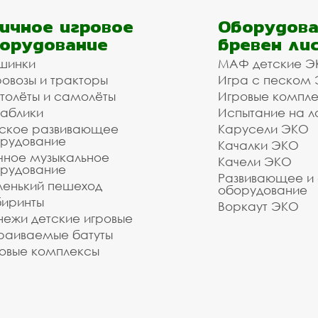
ичное игровое
Оборудова
орудование
бревен ли
шинки
МАФ детские Э
овозы и тракторы
Игра с песком
толёты и самолёты
Игровые компл
аблики
Испытание на л
ское развивающее
Карусели ЭКО
рудование
Качалки ЭКО
чное музыкальное
Качели ЭКО
рудование
Развивающее и
енький пешеход
оборудование
иринты
Воркаут ЭКО
ежи детские игровые
раиваемые батуты
овые комплексы