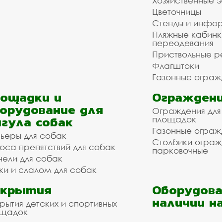
Хозяйственные 
Цветочницы
Стенды и инфо
Пляжные кабинк
переодевания
Приствольные р
Флагштоки
Газонные ограж
ощадки и
Ограждени
орудование для
Ограждения для
гула собак
площадок
Газонные ограж
ьеры для собак
Столбики огра
оса препятствий для собак
парковочные
нели для собак
ки и слалом для собак
окрытия
Оборудова
наличии н
рытия детских и спортивных
ощадок