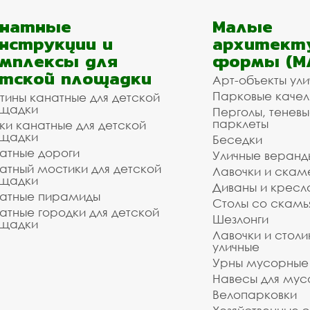
анатные
Малые
нструкции и
архитект
мплексы для
формы (М
тской площадки
Арт-объекты ул
Парковые качел
тины канатные для детской
щадки
Перголы, теневы
парклеты
ки канатные для детской
щадки
Беседки
атные дороги
Уличные веранд
атный мостики для детской
Лавочки и скам
щадки
Диваны и кресл
атные пирамиды
Столы со скам
атные городки для детской
Шезлонги
щадки
Лавочки и столи
уличные
Урны мусорные
Навесы для мус
Велопарковки