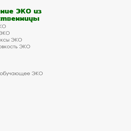
ние ЭКО из
ственницы
КО
 ЭКО
ексы ЭКО
овкость ЭКО
 обучающее ЭКО