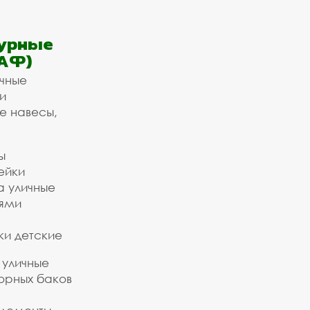
урные
АФ)
ичные
и
е навесы,
ы
ейки
а уличные
ьями
ки детские
 уличные
орных баков