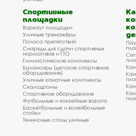
Спортивные
К
площадки
ко
ко
Воркаут площадки
де
Уличные тренажёры
Полоса препятствий
Пау
пло
Снаряды для сдачи спортивных
нормативов и ГТО
Сет
пло
Гимнастические комплексы
Кан
Балансиры (детское спортивное
оборудование)
Кан
пло
Уличные канатные комплексы
Кан
Скалодромы
Кан
Спортивное оборудование
пло
Футбольные и хоккейные ворота
Баскетбольные и волейбольные
стойки
Теннисные столы уличные