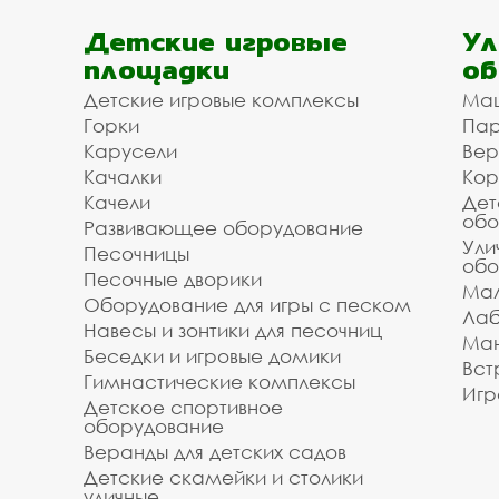
Детские игровые
Ул
площадки
об
Детские игровые комплексы
Ма
Горки
Пар
Карусели
Вер
Качалки
Кор
Качели
Дет
обо
Развивающее оборудование
Ули
Песочницы
обо
Песочные дворики
Мал
Оборудование для игры с песком
Лаб
Навесы и зонтики для песочниц
Ман
Беседки и игровые домики
Вст
Гимнастические комплексы
Игр
Детское спортивное
оборудование
Веранды для детских садов
Детские скамейки и столики
уличные