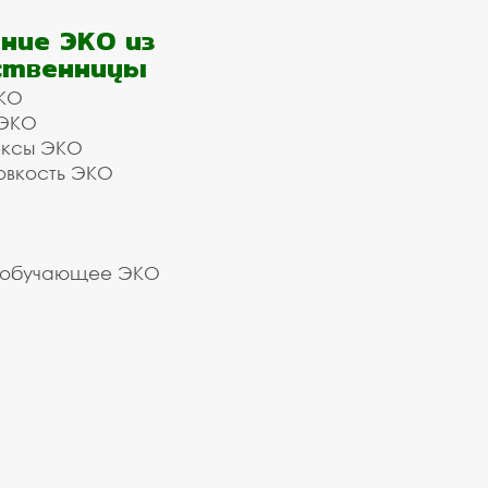
ние ЭКО из
ственницы
КО
 ЭКО
ексы ЭКО
овкость ЭКО
 обучающее ЭКО