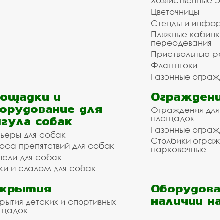
Хозяйственные 
Цветочницы
Стенды и инфо
Пляжные кабинк
переодевания
Приствольные р
Флагштоки
Газонные ограж
ощадки и
Ограждени
орудование для
Ограждения для
гула собак
площадок
Газонные ограж
ьеры для собак
Столбики огра
оса препятствий для собак
парковочные
нели для собак
ки и слалом для собак
окрытия
Оборудова
наличии н
рытия детских и спортивных
ощадок