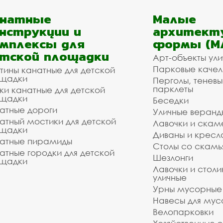
анатные
Малые
нструкции и
архитект
мплексы для
формы (М
тской площадки
Арт-объекты ул
Парковые качел
тины канатные для детской
щадки
Перголы, теневы
парклеты
ки канатные для детской
щадки
Беседки
атные дороги
Уличные веранд
атный мостики для детской
Лавочки и скам
щадки
Диваны и кресл
атные пирамиды
Столы со скам
атные городки для детской
Шезлонги
щадки
Лавочки и столи
уличные
Урны мусорные
Навесы для мус
Велопарковки