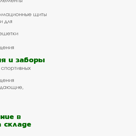
элементы
рмационные щиты
и для
ешетки
дения
я и заборы
 спортивных
дения
ждающие,
ние в
а складе