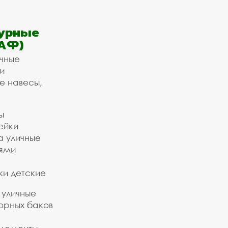
урные
АФ)
ичные
и
е навесы,
ы
ейки
а уличные
ьями
ки детские
 уличные
орных баков