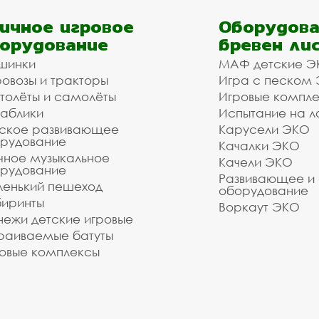
ичное игровое
Оборудова
орудование
бревен ли
шинки
МАФ детские Э
овозы и тракторы
Игра с песком
толёты и самолёты
Игровые компл
аблики
Испытание на л
ское развивающее
Карусели ЭКО
рудование
Качалки ЭКО
чное музыкальное
Качели ЭКО
рудование
Развивающее и
енький пешеход
оборудование
иринты
Воркаут ЭКО
ежи детские игровые
раиваемые батуты
овые комплексы