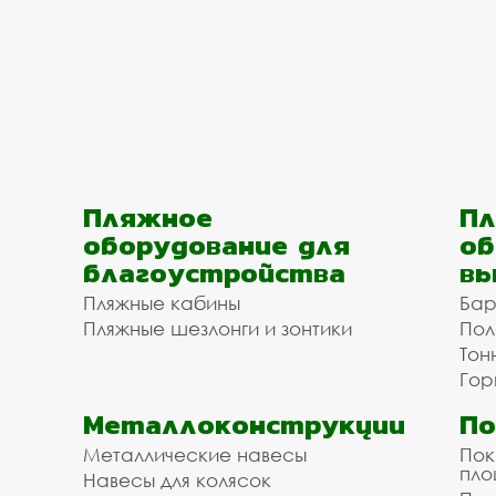
Пляжное
Пл
оборудование для
об
благоустройства
вы
Пляжные кабины
Бар
Пляжные шезлонги и зонтики
Пол
Тон
Гор
Металлоконструкции
П
Металлические навесы
Пок
пл
Навесы для колясок