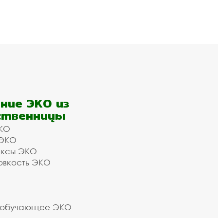
ние ЭКО из
ственницы
КО
 ЭКО
ексы ЭКО
овкость ЭКО
 обучающее ЭКО