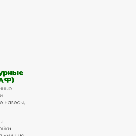
урные
АФ)
ичные
и
е навесы,
ы
ейки
а уличные