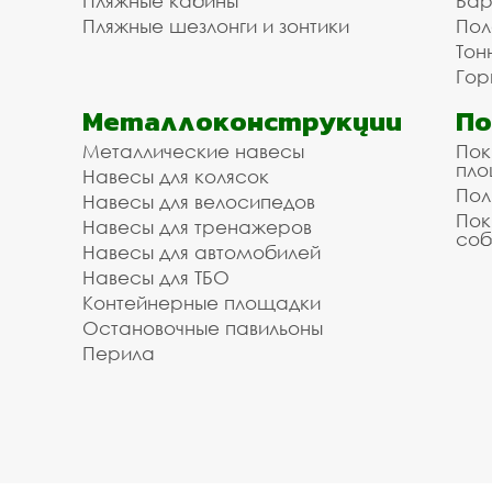
Пляжные кабины
Бар
Пляжные шезлонги и зонтики
Пол
Тон
Гор
Металлоконструкции
П
Металлические навесы
Пок
пл
Навесы для колясок
Пол
Навесы для велосипедов
Пок
Навесы для тренажеров
соб
Навесы для автомобилей
Навесы для ТБО
Контейнерные площадки
Остановочные павильоны
Перила