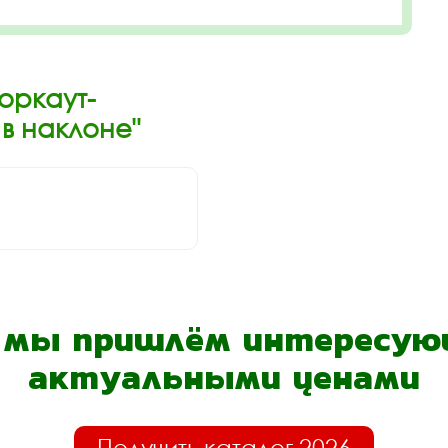
оркаут-
в наклоне"
- мы пришлём интересующ
актуальными ценами
Получить каталог 2026