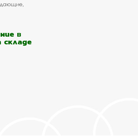
ждающие,
ние в
а складе