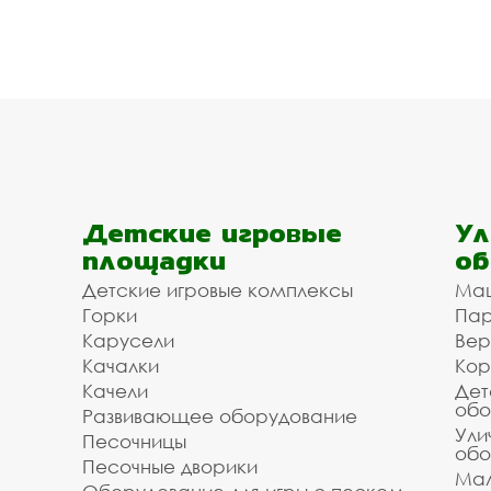
Детские игровые
Ул
площадки
об
Детские игровые комплексы
Ма
Горки
Пар
Карусели
Вер
Качалки
Кор
Качели
Дет
обо
Развивающее оборудование
Ули
Песочницы
обо
Песочные дворики
Мал