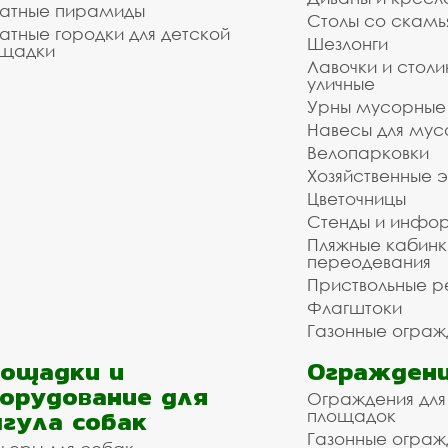
атные пирамиды
Столы со скам
атные городки для детской
Шезлонги
щадки
Лавочки и столи
уличные
Урны мусорные
Навесы для мус
Велопарковки
Хозяйственные 
Цветочницы
Стенды и инфо
Пляжные кабинк
переодевания
Приствольные р
Флагштоки
Газонные ограж
ощадки и
Ограждени
орудование для
Ограждения для
гула собак
площадок
Газонные ограж