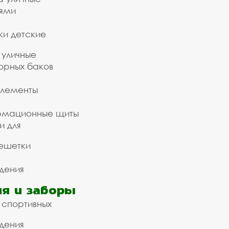
ьями
ки детские
 уличные
орных баков
элементы
рмационные щиты
и для
ешетки
дения
я и заборы
 спортивных
дения