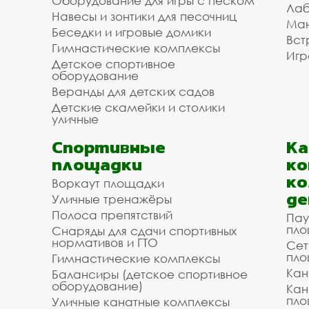
Оборудование для игры с песком
Лаб
Навесы и зонтики для песочниц
Ман
Беседки и игровые домики
Вст
Гимнастические комплексы
Игр
Детское спортивное
оборудование
Веранды для детских садов
Детские скамейки и столики
уличные
Спортивные
К
площадки
ко
ко
Воркаут площадки
де
Уличные тренажёры
Полоса препятствий
Пау
пло
Снаряды для сдачи спортивных
нормативов и ГТО
Сет
пло
Гимнастические комплексы
Кан
Балансиры (детское спортивное
оборудование)
Кан
пло
Уличные канатные комплексы