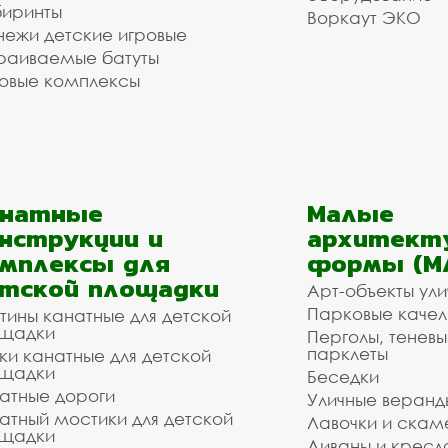
иринты
Воркаут ЭКО
ежи детские игровые
раиваемые батуты
овые комплексы
анатные
Малые
нструкции и
архитект
мплексы для
формы (М
тской площадки
Арт-объекты ул
Парковые качел
тины канатные для детской
щадки
Перголы, теневы
парклеты
ки канатные для детской
щадки
Беседки
атные дороги
Уличные веранд
атный мостики для детской
Лавочки и скам
щадки
Диваны и кресл