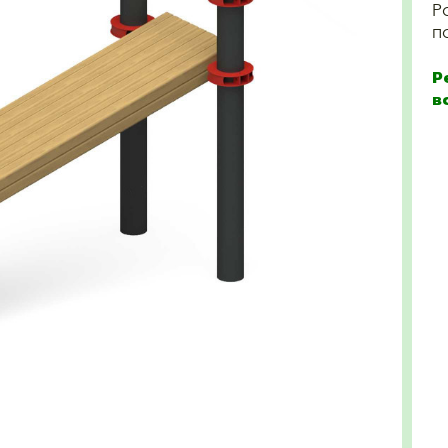
Р
п
Р
в