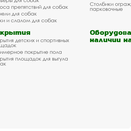
ьеры для собак
Столбики огра
оса препятствий для собак
парковочные
нели для собак
ки и слалом для собак
окрытия
Оборудова
наличии н
рытия детских и спортивных
ощадок
имерное покрытие пола
рытия площадок для выгула
ак