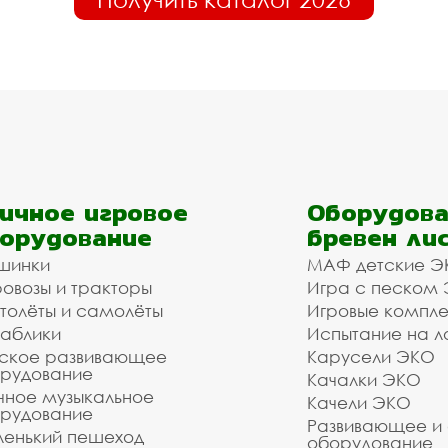
ичное игровое
Оборудова
орудование
бревен ли
шинки
МАФ детские Э
овозы и тракторы
Игра с песком
толёты и самолёты
Игровые компл
аблики
Испытание на л
ское развивающее
Карусели ЭКО
рудование
Качалки ЭКО
чное музыкальное
Качели ЭКО
рудование
Развивающее и
енький пешеход
оборудование