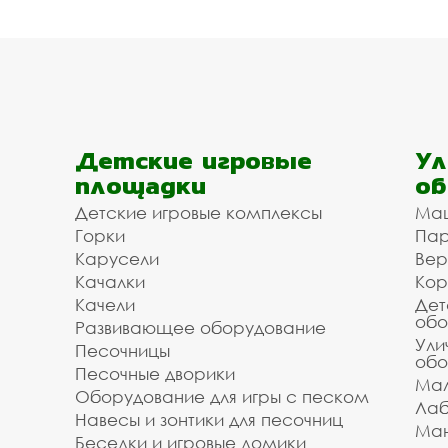
Детские игровые
Ул
площадки
об
Детские игровые комплексы
Ма
Горки
Пар
Карусели
Вер
Качалки
Кор
Качели
Дет
обо
Развивающее оборудование
Ули
Песочницы
обо
Песочные дворики
Мал
Оборудование для игры с песком
Лаб
Навесы и зонтики для песочниц
Ман
Беседки и игровые домики