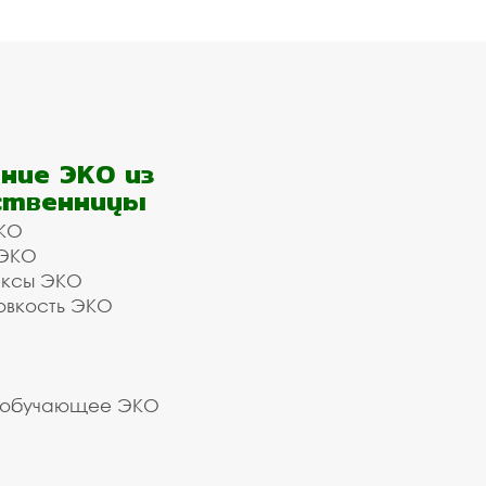
ние ЭКО из
ственницы
КО
 ЭКО
ексы ЭКО
овкость ЭКО
 обучающее ЭКО