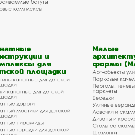
раиваемые батуты
овые комплексы
анатные
Малые
нструкции и
архитект
мплексы для
формы (М
тской площадки
Арт-объекты ул
Парковые качел
тины канатные для детской
щадки
Перголы, теневы
парклеты
ки канатные для детской
щадки
Беседки
атные дороги
Уличные веранд
атный мостики для детской
Лавочки и скам
щадки
Диваны и кресл
атные пирамиды
Столы со скам
атные городки для детской
Шезлонги
щадки