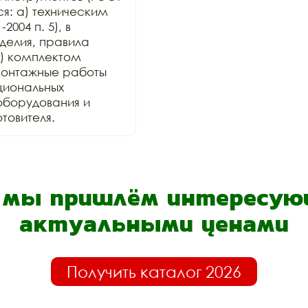
ся: а) техническим 
004 п. 5), в 
елия, правила 
) комплектом 
онтажные работы 
иональных 
оборудования и 
товителя.
- мы пришлём интересующ
актуальными ценами
Получить каталог 2026