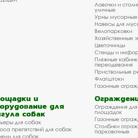
Лавочки и столи
уличные
Урны мусорные
Навесы для мус
Велопарковки
Хозяйственные 
Цветочницы
Стенды и инфо
Пляжные кабинк
переодевания
Приствольные р
Флагштоки
Газонные ограж
ощадки и
Ограждени
орудование для
Ограждения для
гула собак
площадок
Газонные ограж
ьеры для собак
Столбики огра
оса препятствий для собак
парковочные
нели для собак