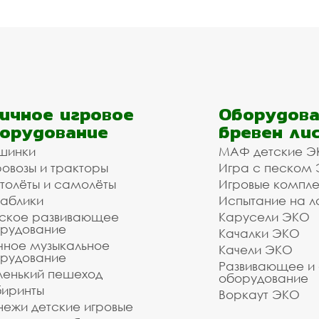
ичное игровое
Оборудова
орудование
бревен ли
шинки
МАФ детские Э
овозы и тракторы
Игра с песком
толёты и самолёты
Игровые компл
аблики
Испытание на л
ское развивающее
Карусели ЭКО
рудование
Качалки ЭКО
чное музыкальное
Качели ЭКО
рудование
Развивающее и
енький пешеход
оборудование
иринты
Воркаут ЭКО
ежи детские игровые