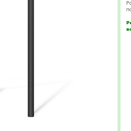
Р
п
Р
в