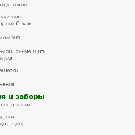
ки детские
 уличные
орных баков
элементы
рмационные щиты
и для
ешетки
дения
я и заборы
 спортивных
дения
ждающие,