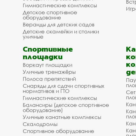
Вст
Гимнастические комплексы
Игр
Детское спортивное
оборудование
Веранды для детских садов
Детские скамейки и столики
уличные
Спортивные
К
площадки
ко
ко
Воркаут площадки
де
Уличные тренажёры
Полоса препятствий
Пау
пло
Снаряды для сдачи спортивных
нормативов и ГТО
Сет
пло
Гимнастические комплексы
Кан
Балансиры (детское спортивное
оборудование)
Кан
пло
Уличные канатные комплексы
Кан
Скалодромы
Кан
Спортивное оборудование
пло