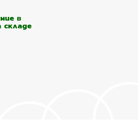
ние в
а складе