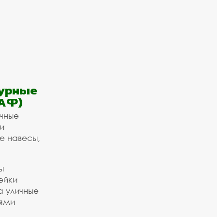
урные
АФ)
ичные
и
е навесы,
ы
ейки
а уличные
ьями