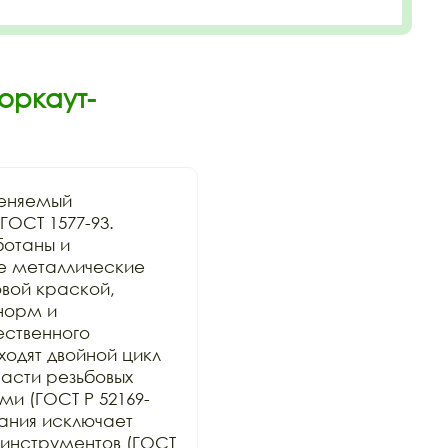
оркаут-
еняемый 
ОСТ 1577-93. 
отаны и 
се металлические 
ой краской, 
орм и 
ственного 
дят двойной цикл 
сти резьбовых 
и (ГОСТ Р 52169-
ания исключает 
инструментов (ГОСТ 