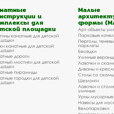
анатные
Малые
нструкции и
архитект
мплексы для
формы (М
тской площадки
Арт-объекты ул
Парковые качел
тины канатные для детской
щадки
Перголы, теневы
парклеты
ки канатные для детской
щадки
Беседки
атные дороги
Уличные веранд
атный мостики для детской
Лавочки и скам
щадки
Диваны и кресл
атные пирамиды
Столы со скам
атные городки для детской
Шезлонги
щадки
Лавочки и столи
уличные
Урны мусорные
Навесы для мус
Велопарковки