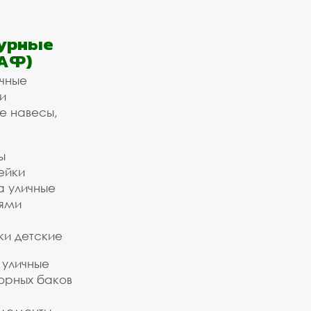
урные
АФ)
ичные
и
е навесы,
ы
ейки
а уличные
ьями
ки детские
 уличные
орных баков