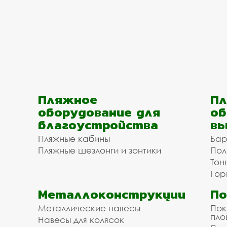
Пляжное
Пл
оборудование для
об
благоустройства
вы
Пляжные кабины
Бар
Пляжные шезлонги и зонтики
Пол
Тон
Гор
Металлоконструкции
П
Металлические навесы
Пок
пл
Навесы для колясок