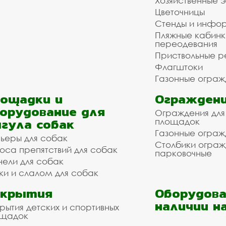
Хозяйственные 
Цветочницы
Стенды и инфо
Пляжные кабинк
переодевания
Приствольные р
Флагштоки
Газонные ограж
ощадки и
Ограждени
орудование для
Ограждения для
гула собак
площадок
Газонные ограж
ьеры для собак
Столбики огра
оса препятствий для собак
парковочные
нели для собак
ки и слалом для собак
окрытия
Оборудова
наличии н
рытия детских и спортивных
ощадок