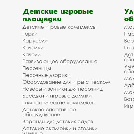
Детские игровые
Ул
площадки
об
Детские игровые комплексы
Ма
Горки
Пар
Карусели
Вер
Качалки
Кор
Качели
Дет
обо
Развивающее оборудование
Ули
Песочницы
обо
Песочные дворики
Мал
Оборудование для игры с песком
Лаб
Навесы и зонтики для песочниц
Ман
Беседки и игровые домики
Вст
Гимнастические комплексы
Игр
Детское спортивное
оборудование
Веранды для детских садов
Детские скамейки и столики
уличные