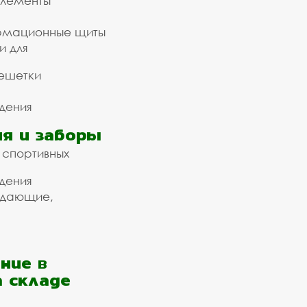
элементы
рмационные щиты
и для
ешетки
дения
я и заборы
 спортивных
дения
ждающие,
ние в
а складе