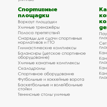
Спортивные
К
площадки
ко
ко
Воркаут площадки
де
Уличные тренажёры
Полоса препятствий
Пау
пло
Снаряды для сдачи спортивных
нормативов и ГТО
Сет
пло
Гимнастические комплексы
Кан
Балансиры (детское спортивное
оборудование)
Кан
пло
Уличные канатные комплексы
Кан
Скалодромы
Кан
Спортивное оборудование
пло
Футбольные и хоккейные ворота
Баскетбольные и волейбольные
стойки
Теннисные столы уличные