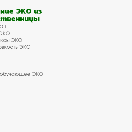
ние ЭКО из
ственницы
КО
 ЭКО
ексы ЭКО
овкость ЭКО
 обучающее ЭКО