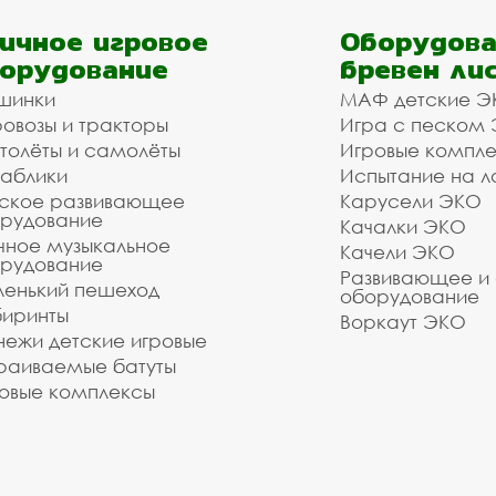
ичное игровое
Оборудова
орудование
бревен ли
шинки
МАФ детские Э
овозы и тракторы
Игра с песком
толёты и самолёты
Игровые компл
аблики
Испытание на л
ское развивающее
Карусели ЭКО
рудование
Качалки ЭКО
чное музыкальное
Качели ЭКО
рудование
Развивающее и
енький пешеход
оборудование
иринты
Воркаут ЭКО
ежи детские игровые
раиваемые батуты
овые комплексы