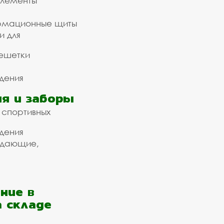
элементы
рмационные щиты
и для
ешетки
дения
я и заборы
 спортивных
дения
ждающие,
ние в
а складе