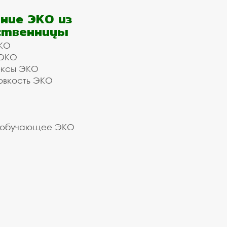
ние ЭКО из
ственницы
КО
 ЭКО
ексы ЭКО
овкость ЭКО
 обучающее ЭКО