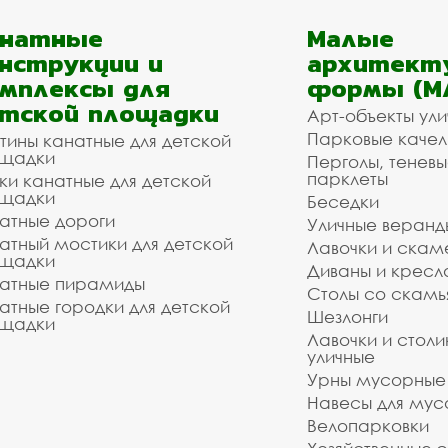
анатные
Малые
нструкции и
архитект
мплексы для
формы (М
тской площадки
Арт-объекты ул
Парковые качел
тины канатные для детской
щадки
Перголы, теневы
парклеты
ки канатные для детской
щадки
Беседки
атные дороги
Уличные веранд
атный мостики для детской
Лавочки и скам
щадки
Диваны и кресл
атные пирамиды
Столы со скам
атные городки для детской
Шезлонги
щадки
Лавочки и столи
уличные
Урны мусорные
Навесы для мус
Велопарковки