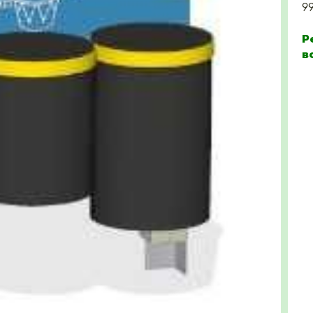
9
Р
в