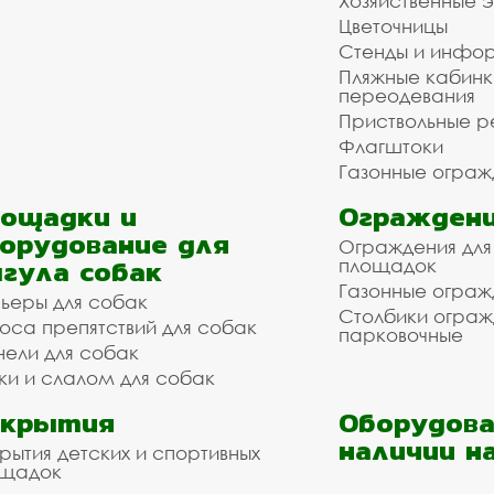
Хозяйственные 
Цветочницы
Стенды и инфо
Пляжные кабинк
переодевания
Приствольные р
Флагштоки
Газонные ограж
ощадки и
Ограждени
орудование для
Ограждения для
гула собак
площадок
Газонные ограж
ьеры для собак
Столбики огра
оса препятствий для собак
парковочные
нели для собак
ки и слалом для собак
окрытия
Оборудова
наличии н
рытия детских и спортивных
ощадок