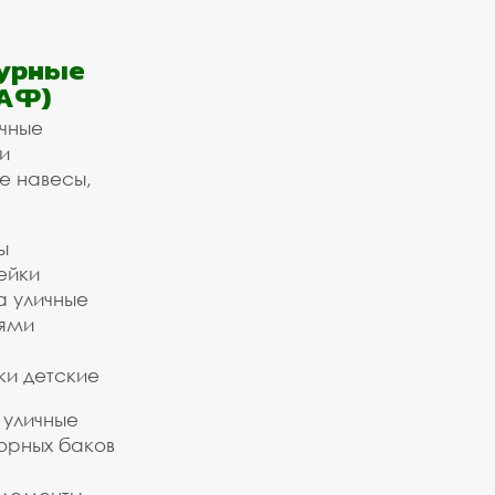
урные
АФ)
ичные
и
е навесы,
ы
ейки
а уличные
ьями
ки детские
 уличные
орных баков