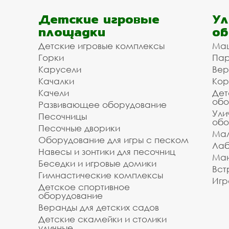
Детские игровые
Ул
площадки
об
Детские игровые комплексы
Ма
Горки
Пар
Карусели
Вер
Качалки
Кор
Качели
Дет
обо
Развивающее оборудование
Ули
Песочницы
обо
Песочные дворики
Мал
Оборудование для игры с песком
Лаб
Навесы и зонтики для песочниц
Ман
Беседки и игровые домики
Вст
Гимнастические комплексы
Игр
Детское спортивное
оборудование
Веранды для детских садов
Детские скамейки и столики
уличные