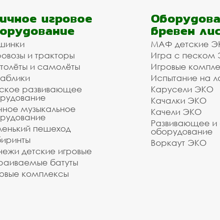
ичное игровое
Оборудова
орудование
бревен ли
шинки
МАФ детские Э
овозы и тракторы
Игра с песком
толёты и самолёты
Игровые компл
аблики
Испытание на л
ское развивающее
Карусели ЭКО
рудование
Качалки ЭКО
чное музыкальное
Качели ЭКО
рудование
Развивающее и
енький пешеход
оборудование
иринты
Воркаут ЭКО
ежи детские игровые
раиваемые батуты
овые комплексы