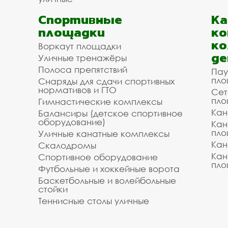
Спортивные
К
площадки
ко
ко
Воркаут площадки
де
Уличные тренажёры
Полоса препятствий
Пау
пло
Снаряды для сдачи спортивных
нормативов и ГТО
Сет
пло
Гимнастические комплексы
Кан
Балансиры (детское спортивное
оборудование)
Кан
пло
Уличные канатные комплексы
Кан
Скалодромы
Кан
Спортивное оборудование
пло
Футбольные и хоккейные ворота
Баскетбольные и волейбольные
стойки
Теннисные столы уличные