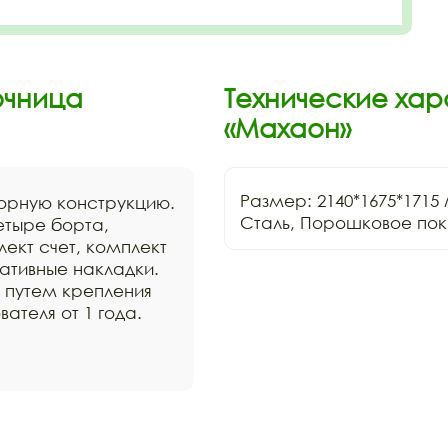
очница
Технические ха
«Махаон»
Размер: 2140*1675*1715 
орную конструкцию.
Сталь, Порошковое пок
етыре борта,
ект счет, комплект
ративные накладки.
 путем крепления
ателя от 1 года.