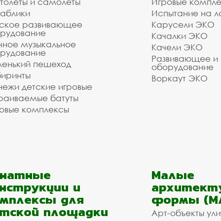
толёты и самолёты
Игровые компл
аблики
Испытание на л
ское развивающее
Карусели ЭКО
рудование
Качалки ЭКО
чное музыкальное
Качели ЭКО
рудование
Развивающее и
енький пешеход
оборудование
иринты
Воркаут ЭКО
ежи детские игровые
раиваемые батуты
овые комплексы
анатные
Малые
нструкции и
архитект
мплексы для
формы (М
тской площадки
Арт-объекты ул