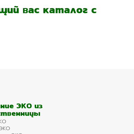
ий вас каталог с
ние ЭКО из
ственницы
КО
 ЭКО