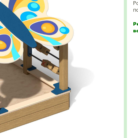
Р
п
Р
в