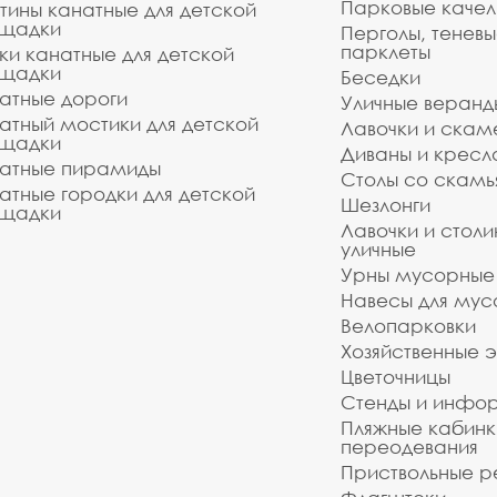
Парковые качел
тины канатные для детской
щадки
Перголы, теневы
парклеты
ки канатные для детской
щадки
Беседки
атные дороги
Уличные веранд
атный мостики для детской
Лавочки и скам
щадки
Диваны и кресл
атные пирамиды
Столы со скам
атные городки для детской
Шезлонги
щадки
Лавочки и столи
уличные
Урны мусорные
Навесы для мус
Велопарковки
Хозяйственные 
Цветочницы
Стенды и инфо
Пляжные кабинк
переодевания
Приствольные р