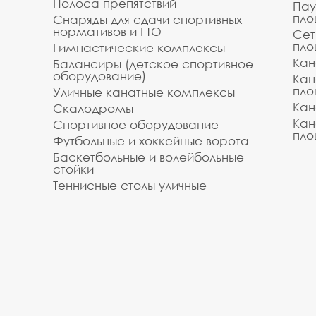
Полоса препятствий
Пау
пло
Снаряды для сдачи спортивных
нормативов и ГТО
Сет
пло
Гимнастические комплексы
Кан
Балансиры (детское спортивное
оборудование)
Кан
пло
Уличные канатные комплексы
Кан
Скалодромы
Кан
Спортивное оборудование
пло
Футбольные и хоккейные ворота
Баскетбольные и волейбольные
стойки
Теннисные столы уличные