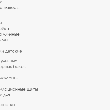
и
е навесы,
ы
ейки
а уличные
ьями
ки детские
 уличные
орных баков
элементы
рмационные щиты
и для
ешетки