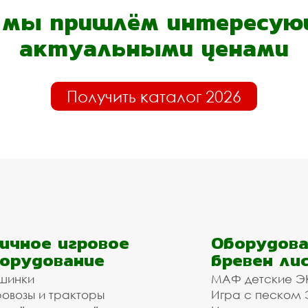
- мы пришлём интересующ
актуальными ценами
Получить каталог 2026
ичное игровое
Оборудова
орудование
бревен ли
шинки
МАФ детские Э
овозы и тракторы
Игра с песком