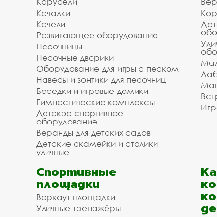
Карусели
Вер
Качалки
Кор
Качели
Дет
обо
Развивающее оборудование
Ули
Песочницы
обо
Песочные дворики
Мал
Оборудование для игры с песком
Лаб
Навесы и зонтики для песочниц
Ман
Беседки и игровые домики
Вст
Гимнастические комплексы
Игр
Детское спортивное
оборудование
Веранды для детских садов
Детские скамейки и столики
уличные
Спортивные
К
площадки
ко
ко
Воркаут площадки
де
Уличные тренажёры