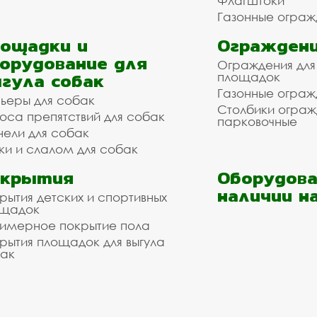
Флагштоки
Газонные ограж
ощадки и
Ограждени
орудование для
Ограждения для
гула собак
площадок
Газонные ограж
ьеры для собак
Столбики огра
оса препятствий для собак
парковочные
нели для собак
ки и слалом для собак
окрытия
Оборудова
наличии н
рытия детских и спортивных
ощадок
имерное покрытие пола
рытия площадок для выгула
ак