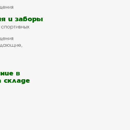
дения
я и заборы
 спортивных
дения
ждающие,
ние в
а складе