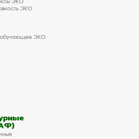
ексы ЭКО
овкость ЭКО
 обучающее ЭКО
урные
АФ)
ичные