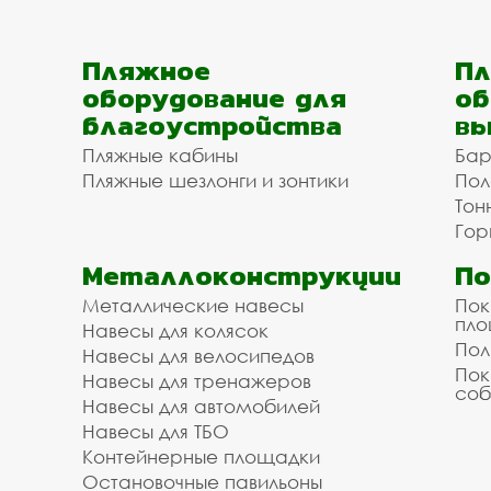
Пляжное
Пл
оборудование для
об
благоустройства
вы
Пляжные кабины
Бар
Пляжные шезлонги и зонтики
Пол
Тон
Гор
Металлоконструкции
П
Металлические навесы
Пок
пл
Навесы для колясок
Пол
Навесы для велосипедов
Пок
Навесы для тренажеров
соб
Навесы для автомобилей
Навесы для ТБО
Контейнерные площадки
Остановочные павильоны