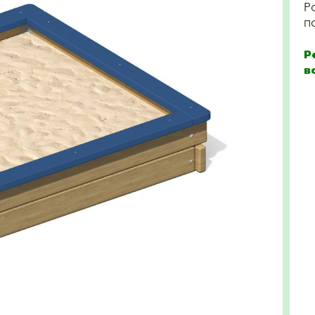
Р
п
Р
в