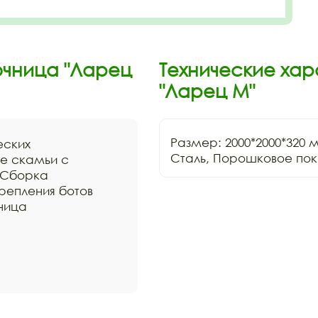
чница "Ларец
Технические ха
"Ларец M"
Размер: 2000*2000*320 м
еских
Сталь, Порошковое пок
ре скамьи с
 Сборка
репления ботов
ница