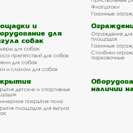
Флагштоки
Газонные ограж
ощадки и
Ограждени
орудование для
Ограждения для
гула собак
площадок
Газонные ограж
ьеры для собак
Столбики огра
оса препятствий для собак
парковочные
нели для собак
ки и слалом для собак
окрытия
Оборудова
наличии н
рытия детских и спортивных
ощадок
имерное покрытие пола
рытия площадок для выгула
ак