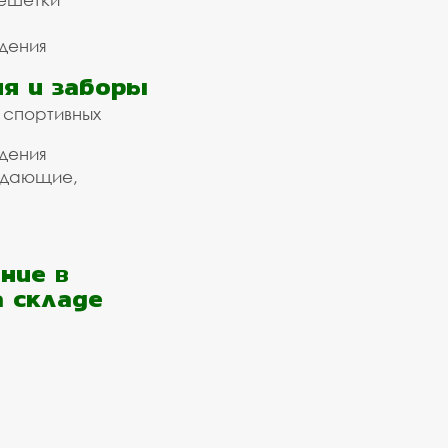
дения
я и заборы
 спортивных
дения
ждающие,
ние в
а складе