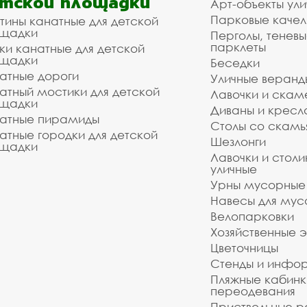
тской площадки
Арт-объекты ул
Парковые качел
тины канатные для детской
щадки
Перголы, теневы
парклеты
ки канатные для детской
щадки
Беседки
атные дороги
Уличные веранд
атный мостики для детской
Лавочки и скам
щадки
Диваны и кресл
атные пирамиды
Столы со скам
атные городки для детской
Шезлонги
щадки
Лавочки и столи
уличные
Урны мусорные
Навесы для мус
Велопарковки
Хозяйственные 
Цветочницы
Стенды и инфо
Пляжные кабинк
переодевания
Приствольные р