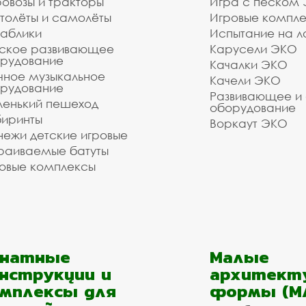
овозы и тракторы
Игра с песком
толёты и самолёты
Игровые компл
аблики
Испытание на л
ское развивающее
Карусели ЭКО
рудование
Качалки ЭКО
чное музыкальное
Качели ЭКО
рудование
Развивающее и
енький пешеход
оборудование
иринты
Воркаут ЭКО
ежи детские игровые
раиваемые батуты
овые комплексы
анатные
Малые
нструкции и
архитект
мплексы для
формы (М