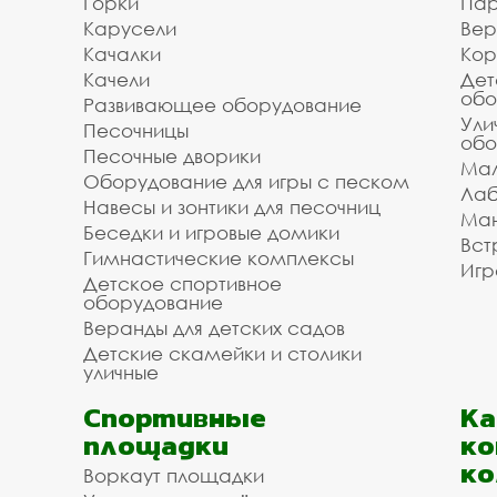
Горки
Пар
Карусели
Вер
Качалки
Кор
Качели
Дет
обо
Развивающее оборудование
Ули
Песочницы
обо
Песочные дворики
Мал
Оборудование для игры с песком
Лаб
Навесы и зонтики для песочниц
Ман
Беседки и игровые домики
Вст
Гимнастические комплексы
Игр
Детское спортивное
оборудование
Веранды для детских садов
Детские скамейки и столики
уличные
Спортивные
К
площадки
ко
ко
Воркаут площадки