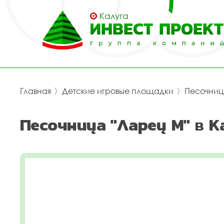
Калуга
Главная
〉
Детские игровые площадки
〉
Песочни
Песочница "Ларец M" в К