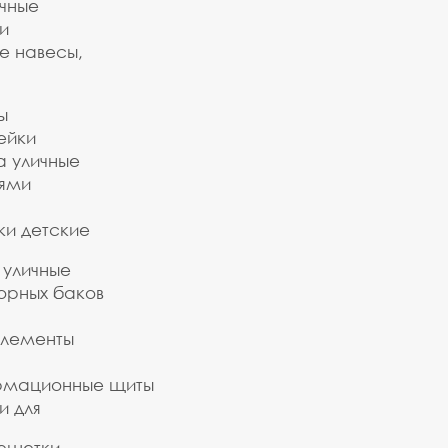
ичные
и
е навесы,
ы
ейки
а уличные
ьями
ки детские
 уличные
орных баков
элементы
рмационные щиты
и для
ешетки