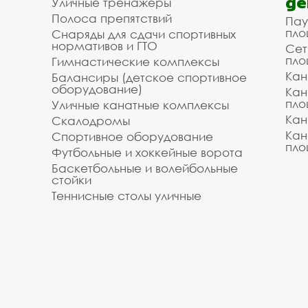
де
Уличные тренажёры
Полоса препятствий
Пау
пло
Снаряды для сдачи спортивных
нормативов и ГТО
Сет
пло
Гимнастические комплексы
Кан
Балансиры (детское спортивное
оборудование)
Кан
пло
Уличные канатные комплексы
Кан
Скалодромы
Кан
Спортивное оборудование
пло
Футбольные и хоккейные ворота
Баскетбольные и волейбольные
стойки
Теннисные столы уличные