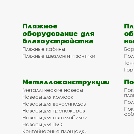
Пляжное
Пл
оборудование для
об
благоустройства
вы
Пляжные кабины
Бар
Пляжные шезлонги и зонтики
Пол
Тон
Гор
Металлоконструкции
П
Металлические навесы
Пок
пл
Навесы для колясок
Пол
Навесы для велосипедов
Пок
Навесы для тренажеров
соб
Навесы для автомобилей
Навесы для ТБО
Контейнерные площадки