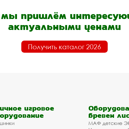
- мы пришлём интересующ
актуальными ценами
Получить каталог 2026
ичное игровое
Оборудова
орудование
бревен ли
шинки
МАФ детские Э