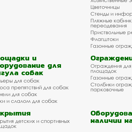
Хозяйственные 
Цветочницы
Стенды и инфо
Пляжные кабинк
переодевания
Приствольные р
Флагштоки
Газонные ограж
ощадки и
Ограждени
орудование для
Ограждения для
гула собак
площадок
Газонные ограж
ьеры для собак
Столбики огра
оса препятствий для собак
парковочные
нели для собак
ки и слалом для собак
окрытия
Оборудова
наличии н
рытия детских и спортивных
ощадок