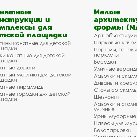
анатные
Малые
нструкции и
архитект
мплексы для
формы (М
тской площадки
Арт-объекты ул
Парковые качел
тины канатные для детской
щадки
Перголы, теневы
парклеты
ки канатные для детской
щадки
Беседки
атные дороги
Уличные веранд
атный мостики для детской
Лавочки и скам
щадки
Диваны и кресл
атные пирамиды
Столы со скам
атные городки для детской
Шезлонги
щадки
Лавочки и столи
уличные
Урны мусорные
Навесы для мус
Велопарковки