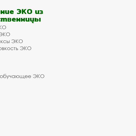
ние ЭКО из
ственницы
КО
 ЭКО
ексы ЭКО
овкость ЭКО
 обучающее ЭКО