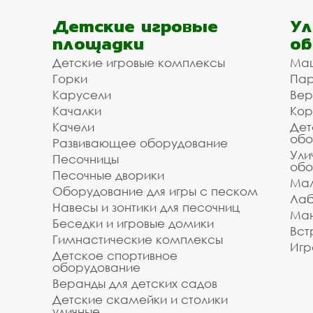
Детские игровые
Ул
площадки
об
Детские игровые комплексы
Ма
Горки
Пар
Карусели
Вер
Качалки
Кор
Качели
Дет
обо
Развивающее оборудование
Ули
Песочницы
обо
Песочные дворики
Мал
Оборудование для игры с песком
Лаб
Навесы и зонтики для песочниц
Ман
Беседки и игровые домики
Вст
Гимнастические комплексы
Игр
Детское спортивное
оборудование
Веранды для детских садов
Детские скамейки и столики
уличные