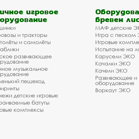
ичное игровое
Оборудова
орудование
бревен ли
шинки
МАФ детские Э
овозы и тракторы
Игра с песком
толёты и самолёты
Игровые компл
аблики
Испытание на л
ское развивающее
Карусели ЭКО
рудование
Качалки ЭКО
чное музыкальное
Качели ЭКО
рудование
Развивающее и
енький пешеход
оборудование
иринты
Воркаут ЭКО
ежи детские игровые
раиваемые батуты
овые комплексы