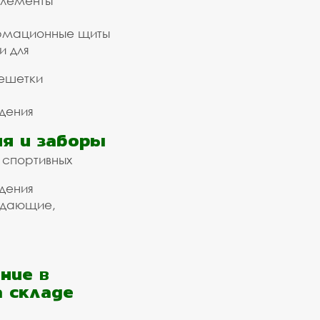
элементы
рмационные щиты
и для
ешетки
дения
я и заборы
 спортивных
дения
ждающие,
ние в
а складе