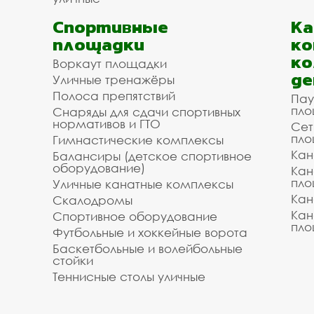
Спортивные
К
площадки
ко
ко
Воркаут площадки
де
Уличные тренажёры
Полоса препятствий
Пау
пло
Снаряды для сдачи спортивных
нормативов и ГТО
Сет
пло
Гимнастические комплексы
Кан
Балансиры (детское спортивное
оборудование)
Кан
пло
Уличные канатные комплексы
Кан
Скалодромы
Кан
Спортивное оборудование
пло
Футбольные и хоккейные ворота
Баскетбольные и волейбольные
стойки
Теннисные столы уличные