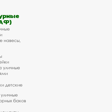
урные
АФ)
ичные
и
е навесы,
ы
ейки
а уличные
ьями
ки детские
 уличные
орных баков