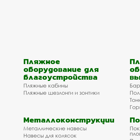
Пляжное
Пл
оборудование для
об
благоустройства
вы
Пляжные кабины
Бар
Пляжные шезлонги и зонтики
Пол
Тон
Гор
Металлоконструкции
П
Металлические навесы
Пок
пл
Навесы для колясок