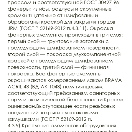
прессом и соответствующей ГОСТ 30427-96 
фанеры; изгибы, радиусы и скругленные 
кромки тщательно отшлифованы и 
обработаны краской для закрытия торцов 
JRM (ГОСТ Р 52169-2012 п.4.3.11). Окраска 
фанерных элементов происходит в три слоя: 
первый слой — грунтование заготовки с 
последующим шлифованием поверхности, 
второй слой — покраска двухкомпонентной 
краской с последующим шлифованием 
поверхности, третий слой — финишная 
покраска. Все фанерные элементы 
окрашиваются колерованным лаком BRAVA 
ACRIL 43 (ВД-АК-1043) полу глянцевым, 
соответствующий требованиям санитарных 
норм и экологической безопасности.Крепеж 
оцинкован.Выступающие части резьбовых 
соединений закрыты пластиковыми 
заглушками (ГОСТ Р 52169-2012 п. 
4.3.9).Крепление элементов оборудования 
исключает возможность их демонтажа без 