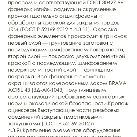
прессом и соответствующей ГОСТ 30427-96 
фанеры; изгибы, радиусы и скругленные 
кромки тщательно отшлифованы и 
обработаны краской для закрытия торцов 
JRM (ГОСТ Р 52169-2012 п.4.3.11). Окраска 
фанерных элементов происходит в три слоя: 
первый слой — грунтование заготовки с 
последующим шлифованием поверхности, 
второй слой — покраска двухкомпонентной 
краской с последующим шлифованием 
поверхности, третий слой — финишная 
покраска. Все фанерные элементы 
окрашиваются колерованным лаком BRAVA 
ACRIL 43 (ВД-АК-1043) полу глянцевым, 
соответствующий требованиям санитарных 
норм и экологической безопасности.Крепеж 
оцинкован.Выступающие части резьбовых 
соединений закрыты пластиковыми 
заглушками (ГОСТ Р 52169-2012 п. 
4.3.9).Крепление элементов оборудования 
исключает возможность их демонтажа без 