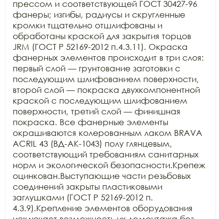
прессом и соответствующей ГОСТ 30427-96 
фанеры; изгибы, радиусы и скругленные 
кромки тщательно отшлифованы и 
обработаны краской для закрытия торцов 
JRM (ГОСТ Р 52169-2012 п.4.3.11). Окраска 
фанерных элементов происходит в три слоя: 
первый слой — грунтование заготовки с 
последующим шлифованием поверхности, 
второй слой — покраска двухкомпонентной 
краской с последующим шлифованием 
поверхности, третий слой — финишная 
покраска. Все фанерные элементы 
окрашиваются колерованным лаком BRAVA 
ACRIL 43 (ВД-АК-1043) полу глянцевым, 
соответствующий требованиям санитарных 
норм и экологической безопасности.Крепеж 
оцинкован.Выступающие части резьбовых 
соединений закрыты пластиковыми 
заглушками (ГОСТ Р 52169-2012 п. 
4.3.9).Крепление элементов оборудования 
исключает возможность их демонтажа без 