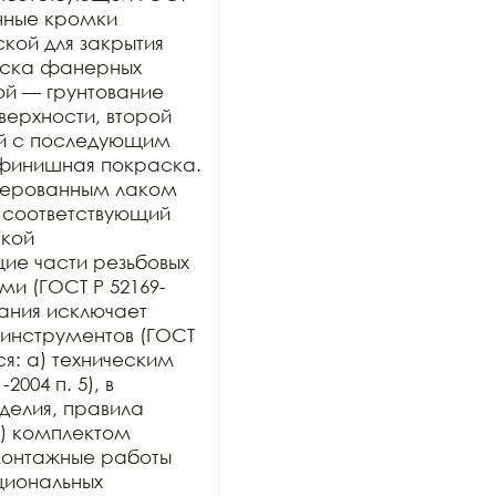
нные кромки 
ой для закрытия 
раска фанерных 
ой — грунтование 
рхности, второй 
й с последующим 
финишная покраска. 
ерованным лаком 
 соответствующий 
кой 
е части резьбовых 
и (ГОСТ Р 52169-
ания исключает 
инструментов (ГОСТ 
ся: а) техническим 
004 п. 5), в 
елия, правила 
) комплектом 
онтажные работы 
иональных 