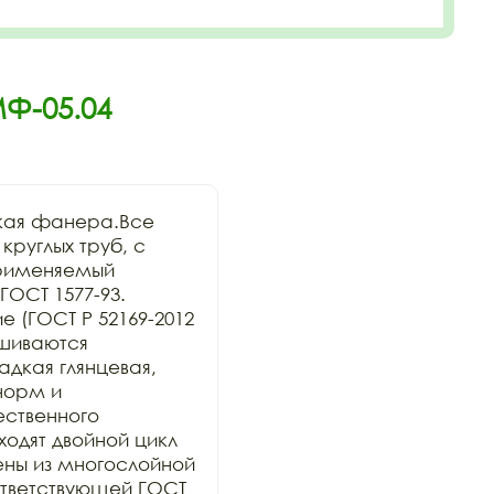
Ф-05.04
кая фанера.Все 
руглых труб, с 
рименяемый 
ОСТ 1577-93. 
 (ГОСТ Р 52169-2012 
шиваются 
дкая глянцевая, 
орм и 
ственного 
дят двойной цикл 
ны из многослойной 
тветствующей ГОСТ 