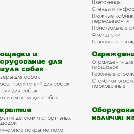
Цветочницы
Стенды и инфо
Пляжные кабинк
переодевания
Приствольные р
Флагштоки
Газонные ограж
ощадки и
Ограждени
орудование для
Ограждения для
гула собак
площадок
Газонные ограж
ьеры для собак
Столбики огра
оса препятствий для собак
парковочные
нели для собак
ки и слалом для собак
окрытия
Оборудова
наличии н
рытия детских и спортивных
ощадок
имерное покрытие пола