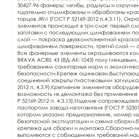
30427-96 фанеры; изгибы, радиусы и скругле
тщательно отшлифованы и обработаны краск
торцов JRM (ГОСТ Р 52169-2012 п.4.3.11). Ок
элементов происходит в три слоя: первый сл
заготовки с последующим шлифованием пове
слой — покраска двухкомпонентной краско
шлифованием поверхности, третий слой — 
Все фанерные элементы окрашиваются кол
BRAVA ACRIL 43 (ВД-АК-1043) полу глянцевым,
требованиям санитарных норм и экологичес
безопасности.Крепеж оцинкован.Выступающи
соединений закрыты пластиковыми заглушкам
2012 п. 4.3.9).Крепление элементов оборудов
возможность их демонтажа без применения 
Р 52169-2012 п. 4.3.13).Изделие сопровождает
паспортом завода-изготовителя (ГОСТ Р 52301-2
котором указано предназначение, номер изд
безопасной эксплуатации и схема сборки.б
крепежа для сборки и монтажа.Сборочно-м
выполняются с соблюдением требований нац