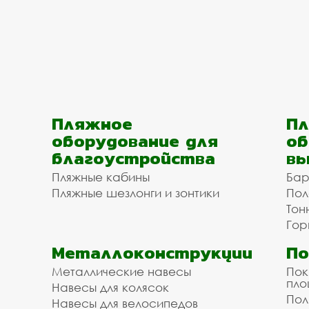
Пляжное
Пл
оборудование для
об
благоустройства
вы
Пляжные кабины
Бар
Пляжные шезлонги и зонтики
Пол
Тон
Гор
Металлоконструкции
П
Металлические навесы
Пок
пл
Навесы для колясок
Пол
Навесы для велосипедов