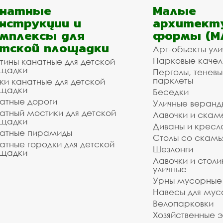
анатные
Малые
нструкции и
архитект
мплексы для
формы (М
тской площадки
Арт-объекты ул
Парковые качел
тины канатные для детской
щадки
Перголы, теневы
парклеты
ки канатные для детской
щадки
Беседки
атные дороги
Уличные веранд
атный мостики для детской
Лавочки и скам
щадки
Диваны и кресл
атные пирамиды
Столы со скам
атные городки для детской
Шезлонги
щадки
Лавочки и столи
уличные
Урны мусорные
Навесы для мус
Велопарковки
Хозяйственные 