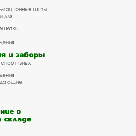
рмационные щиты
и для
ешетки
дения
я и заборы
 спортивных
дения
ждающие,
ние в
а складе