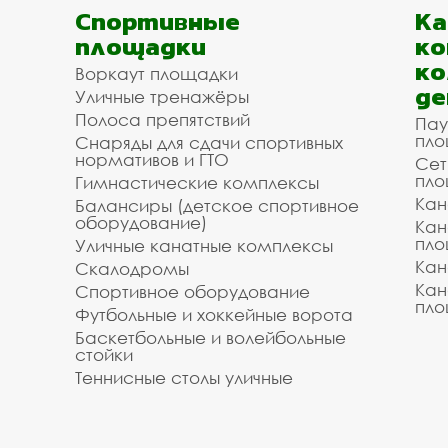
Спортивные
К
площадки
ко
ко
Воркаут площадки
де
Уличные тренажёры
Полоса препятствий
Пау
пло
Снаряды для сдачи спортивных
нормативов и ГТО
Сет
пло
Гимнастические комплексы
Кан
Балансиры (детское спортивное
оборудование)
Кан
пло
Уличные канатные комплексы
Кан
Скалодромы
Кан
Спортивное оборудование
пло
Футбольные и хоккейные ворота
Баскетбольные и волейбольные
стойки
Теннисные столы уличные