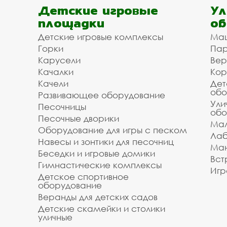
Детские игровые
Ул
площадки
об
Детские игровые комплексы
Ма
Горки
Пар
Карусели
Вер
Качалки
Кор
Качели
Дет
обо
Развивающее оборудование
Ули
Песочницы
обо
Песочные дворики
Мал
Оборудование для игры с песком
Лаб
Навесы и зонтики для песочниц
Ман
Беседки и игровые домики
Вст
Гимнастические комплексы
Игр
Детское спортивное
оборудование
Веранды для детских садов
Детские скамейки и столики
уличные