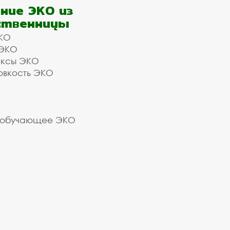
ние ЭКО из
ственницы
КО
 ЭКО
ексы ЭКО
овкость ЭКО
 обучающее ЭКО