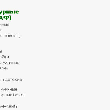
урные
АФ)
ичные
и
е навесы,
ы
ейки
а уличные
ьями
ки детские
 уличные
орных баков
элементы