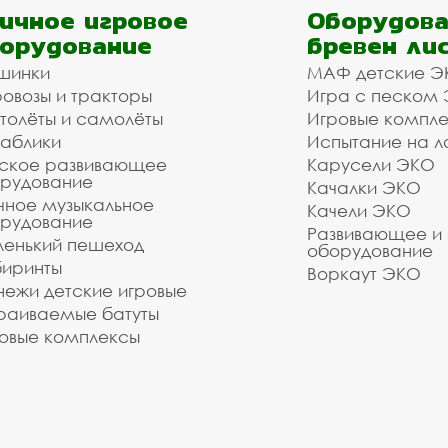
ичное игровое
Оборудова
орудование
бревен ли
шинки
МАФ детские Э
овозы и тракторы
Игра с песком
толёты и самолёты
Игровые компл
аблики
Испытание на л
ское развивающее
Карусели ЭКО
рудование
Качалки ЭКО
чное музыкальное
Качели ЭКО
рудование
Развивающее и
енький пешеход
оборудование
иринты
Воркаут ЭКО
ежи детские игровые
раиваемые батуты
овые комплексы