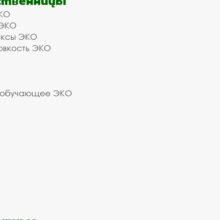
ственницы
КО
 ЭКО
ексы ЭКО
овкость ЭКО
 обучающее ЭКО