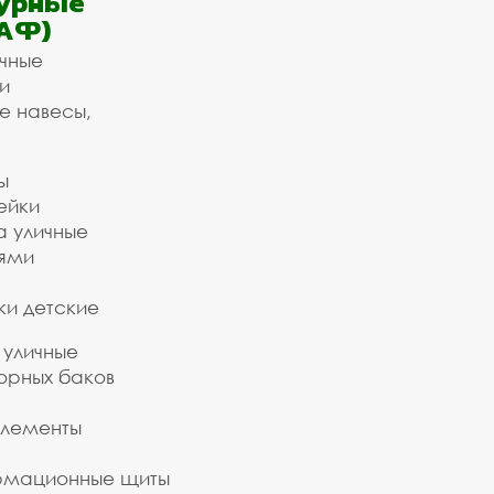
урные
АФ)
ичные
и
е навесы,
ы
ейки
а уличные
ьями
ки детские
 уличные
орных баков
элементы
рмационные щиты