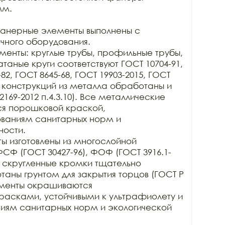
м.

анерные элементы выполнены с 
ного оборудования. 

енты: круглые трубы, профильные трубы, 
атаные круги соответствуют ГОСТ 10704-91, 
82, ГОСТ 8645-68, ГОСТ 19903-2015, ГОСТ 
 конструкций из металла обработаны и 
69-2012 п.4.3.10). Все металлические 
я порошковой краской, 
ваниям санитарных норм и 
ости. 

 изготовлены из многослойной 
СФ (ГОСТ 30427-96), ФОФ (ГОСТ 3916.1-
 и скругленные кромки тщательно 
ны грунтом для закрытия торцов (ГОСТ Р 
лементы окрашиваются 
сками, устойчивыми к ультрафиолету и 
ниям санитарных норм и экологической 