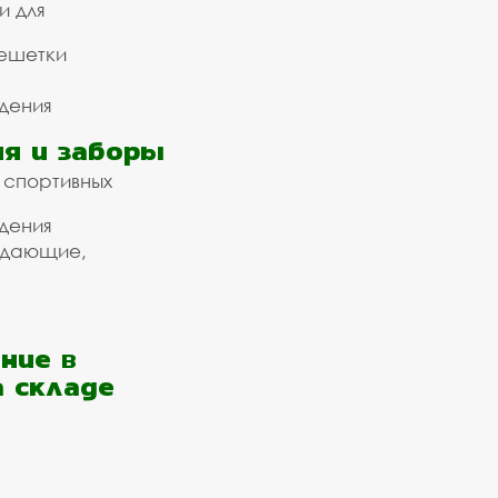
и для
ешетки
дения
я и заборы
 спортивных
дения
ждающие,
ние в
а складе