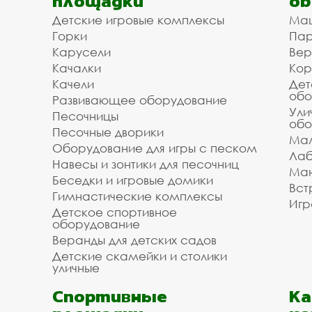
площадки
об
Детские игровые комплексы
Ма
Горки
Пар
Карусели
Вер
Качалки
Кор
Качели
Дет
обо
Развивающее оборудование
Ули
Песочницы
обо
Песочные дворики
Мал
Оборудование для игры с песком
Лаб
Навесы и зонтики для песочниц
Ман
Беседки и игровые домики
Вст
Гимнастические комплексы
Игр
Детское спортивное
оборудование
Веранды для детских садов
Детские скамейки и столики
уличные
Спортивные
К