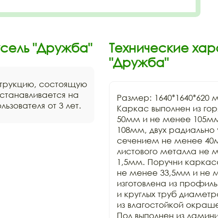
сель "Дружба"
Технические хар
"Дружба"
струкцию, состоящую
устанавливается на
Размер: 1640*1640*620 м
льзователя от 3 лет.
Каркас выполнен из го
50мм и не менее 105мм
108мм, двух радиально
сечением не менее 40
листового металла не 
1,5мм. Поручни каркаса
не менее 33,5мм и не м
изготовлена из профил
и круглых труб диаметр
из влагостойкой окраш
Пол выполнен из ламин