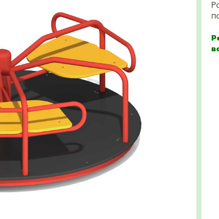
Р
п
Р
в