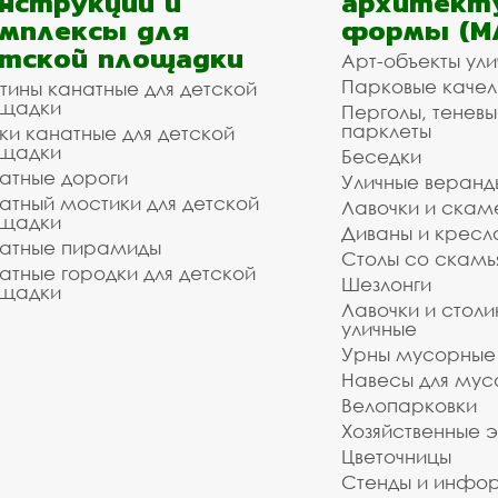
нструкции и
архитект
мплексы для
формы (М
тской площадки
Арт-объекты ул
Парковые качел
тины канатные для детской
щадки
Перголы, теневы
парклеты
ки канатные для детской
щадки
Беседки
атные дороги
Уличные веранд
атный мостики для детской
Лавочки и скам
щадки
Диваны и кресл
атные пирамиды
Столы со скам
атные городки для детской
Шезлонги
щадки
Лавочки и столи
уличные
Урны мусорные
Навесы для мус
Велопарковки
Хозяйственные 
Цветочницы
Стенды и инфо