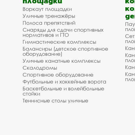
площадки
ко
ко
Воркаут площадки
де
Уличные тренажёры
Полоса препятствий
Пау
пло
Снаряды для сдачи спортивных
нормативов и ГТО
Сет
пло
Гимнастические комплексы
Кан
Балансиры (детское спортивное
оборудование)
Кан
пло
Уличные канатные комплексы
Кан
Скалодромы
Кан
Спортивное оборудование
пло
Футбольные и хоккейные ворота
Баскетбольные и волейбольные
стойки
Теннисные столы уличные