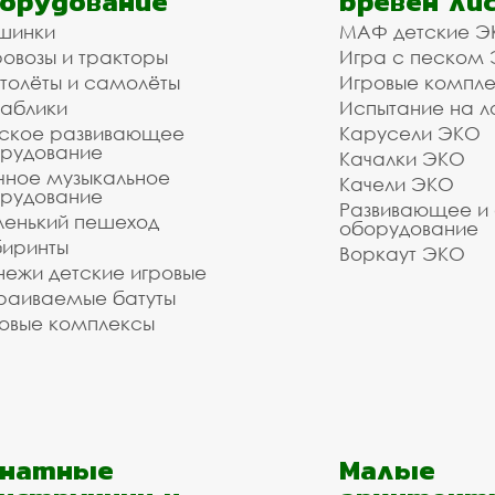
орудование
бревен ли
шинки
МАФ детские Э
овозы и тракторы
Игра с песком
толёты и самолёты
Игровые компл
аблики
Испытание на л
ское развивающее
Карусели ЭКО
рудование
Качалки ЭКО
чное музыкальное
Качели ЭКО
рудование
Развивающее и
енький пешеход
оборудование
иринты
Воркаут ЭКО
ежи детские игровые
раиваемые батуты
овые комплексы
анатные
Малые