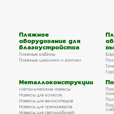
Пляжное
Пл
оборудование для
об
благоустройства
вы
Пляжные кабины
Бар
Пляжные шезлонги и зонтики
Пол
Тон
Гор
Металлоконструкции
П
Металлические навесы
Пок
пл
Навесы для колясок
Пол
Навесы для велосипедов
Пок
Навесы для тренажеров
соб
Навесы для автомобилей