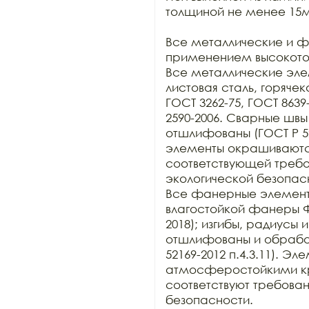
толщиной не менее 15м
Все металлические и ф
применением высокоточ
Все металлические элем
листовая сталь, горячек
ГОСТ 3262-75, ГОСТ 8639-
2590-2006. Сварные швы
отшлифованы (ГОСТ Р 521
элементы окрашиваютс
соответствующей требо
экологической безопасн
Все фанерные элементы
влагостойкой фанеры Ф
2018); изгибы, радиусы
отшлифованы и обработа
52169-2012 п.4.3.11). Э
атмосферостойкими кра
соответствуют требова
безопасности.