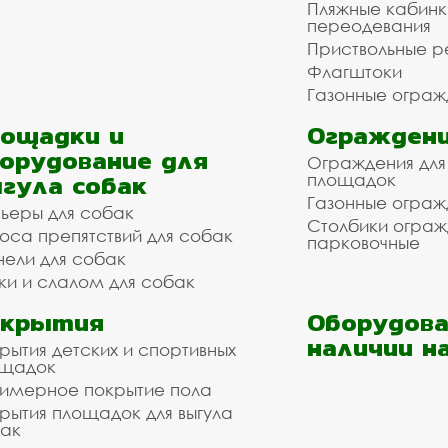
Пляжные кабинк
переодевания
Приствольные р
Флагштоки
Газонные ограж
ощадки и
Ограждени
орудование для
Ограждения для
гула собак
площадок
Газонные ограж
ьеры для собак
Столбики огра
оса препятствий для собак
парковочные
нели для собак
ки и слалом для собак
окрытия
Оборудова
наличии н
рытия детских и спортивных
ощадок
имерное покрытие пола
рытия площадок для выгула
ак