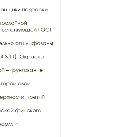
ой цикл покраски.

гослойной

тветствующей ГОСТ 
тельно отшлифованы 
4.3.11). Окраска 
й – грунтование 
орой слой – 
хности, третий 
ской финского 
орм и 