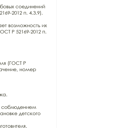
бовых соединений

9-2012 п. 4.3.9).

ет возможность их

Т Р 52169-2012 п. 
я (ГОСТ Р

начение, номер 
а.

 соблюдением

ановке детского 
отовителя.