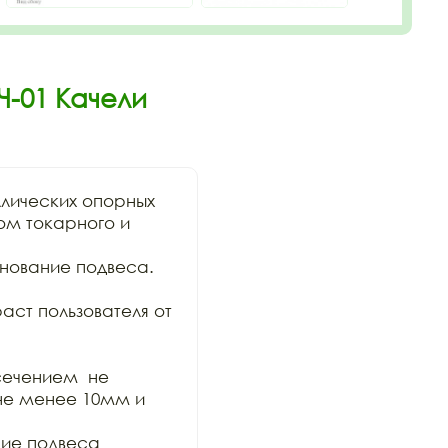
Ч-01 Качели
лических опорных

м токарного и 
нование подвеса. 
аст пользователя от 
ечением  не

не менее 10мм и 
е подвеса 