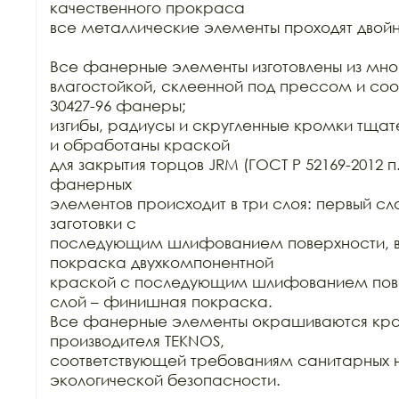
качественного прокраса

все металлические элементы проходят двойн
Все фанерные элементы изготовлены из мно
влагостойкой, склеенной под прессом и соо
30427-96 фанеры;

изгибы, радиусы и скругленные кромки тща
и обработаны краской

для закрытия торцов JRM (ГОСТ Р 52169-2012 п.
фанерных

элементов происходит в три слоя: первый сло
заготовки с

последующим шлифованием поверхности, вт
покраска двухкомпонентной

краской с последующим шлифованием повер
слой – финишная покраска.

Все фанерные элементы окрашиваются кра
производителя TEKNOS,

соответствующей требованиям санитарных н
экологической безопасности.
