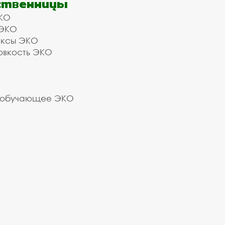
ственницы
КО
 ЭКО
ексы ЭКО
овкость ЭКО
 обучающее ЭКО