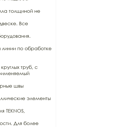
ла толщиной не 
веске. Все 
орудования. 
 линии по обработке 
руглых труб, с

рименяемый 
арные швы 
таллические элементы 
я TEKNOS, 
сти. Для более 