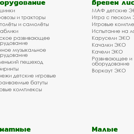
орудование
бревен ли
шинки
МАФ детские Э
овозы и тракторы
Игра с песком
толёты и самолёты
Игровые компл
аблики
Испытание на л
ское развивающее
Карусели ЭКО
рудование
Качалки ЭКО
чное музыкальное
Качели ЭКО
рудование
Развивающее и
енький пешеход
оборудование
иринты
Воркаут ЭКО
ежи детские игровые
раиваемые батуты
овые комплексы
анатные
Малые