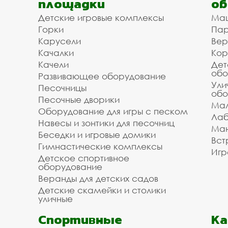
площадки
об
Детские игровые комплексы
Ма
Горки
Пар
Карусели
Вер
Качалки
Кор
Качели
Дет
обо
Развивающее оборудование
Ули
Песочницы
обо
Песочные дворики
Мал
Оборудование для игры с песком
Лаб
Навесы и зонтики для песочниц
Ман
Беседки и игровые домики
Вст
Гимнастические комплексы
Игр
Детское спортивное
оборудование
Веранды для детских садов
Детские скамейки и столики
уличные
Спортивные
К