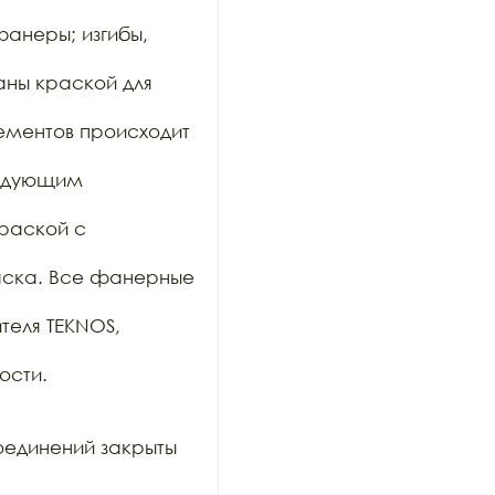
анеры; изгибы, 
ны краской для 
ементов происходит 
ледующим 
раской с 
аска. Все фанерные 
еля TEKNOS, 
сти.

единений закрыты 