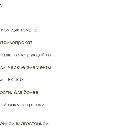
е

руглых труб, с 
таллопрокат 
е швы конструкций из 
таллические элементы 
я TEKNOS, 
сти. Для более 
ой цикл покраски.

йной влагостойкой, 