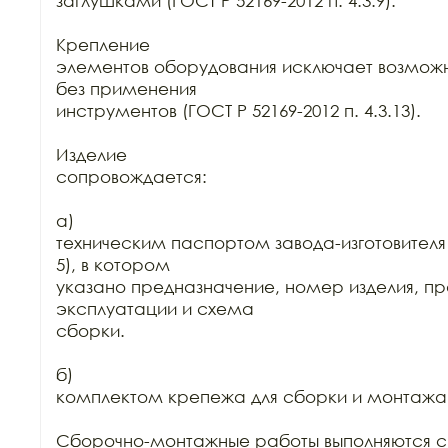
заглушками (ГОСТ Р 52169-2012 п. 4.3.9).

Крепление

элементов оборудования исключает возможн
без применения

инструментов (ГОСТ Р 52169-2012 п. 4.3.13).

Изделие

сопровождается:

а)

техническим паспортом завода-изготовителя (
5), в котором

указано предназначение, номер изделия, пр
эксплуатации и схема

сборки.

б)

комплектом крепежа для сборки и монтажа.
Сборочно-монтажные работы выполняются с