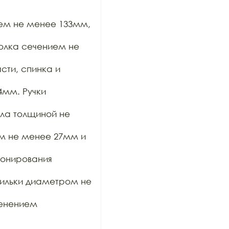
ем не менее 133мм, 
олка сечением не 
ти, спинка и 
мм. Ручки 
ла толщиной не 
м не менее 27мм и 
онирования 
ильки диаметром не 
енением 