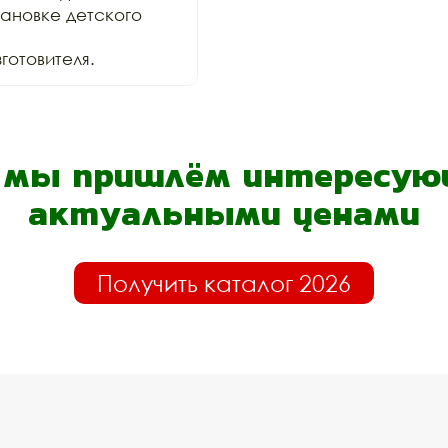
ановке детского 
отовителя.
- мы пришлём интересующ
актуальными ценами
Получить каталог 2026