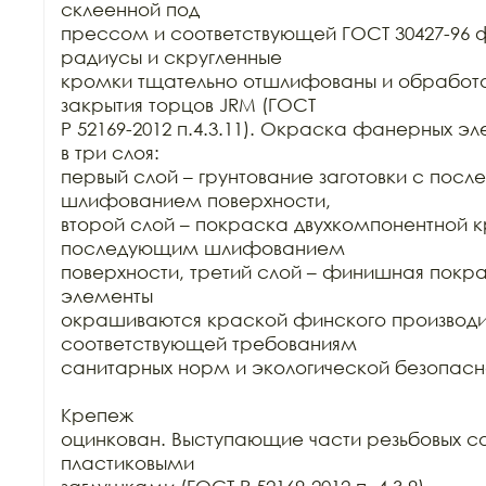
склеенной под

прессом и соответствующей ГОСТ 30427-96 ф
радиусы и скругленные

кромки тщательно отшлифованы и обработа
закрытия торцов JRM (ГОСТ

Р 52169-2012 п.4.3.11). Окраска фанерных эл
в три слоя:

первый слой – грунтование заготовки с пос
шлифованием поверхности,

второй слой – покраска двухкомпонентной к
последующим шлифованием

поверхности, третий слой – финишная покр
элементы

окрашиваются краской финского производит
соответствующей требованиям

санитарных норм и экологической безопасно
Крепеж

оцинкован. Выступающие части резьбовых со
пластиковыми
