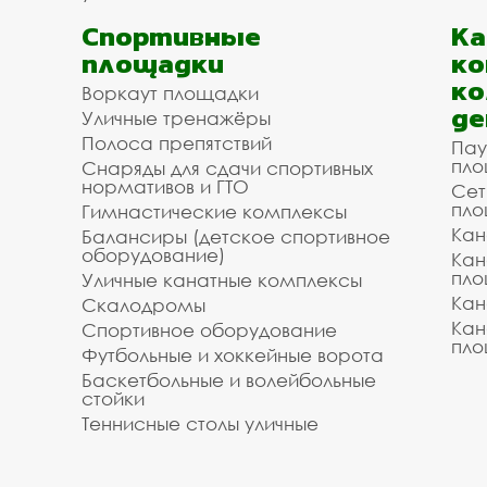
Спортивные
К
площадки
ко
ко
Воркаут площадки
де
Уличные тренажёры
Полоса препятствий
Пау
пло
Снаряды для сдачи спортивных
нормативов и ГТО
Сет
пло
Гимнастические комплексы
Кан
Балансиры (детское спортивное
оборудование)
Кан
пло
Уличные канатные комплексы
Кан
Скалодромы
Кан
Спортивное оборудование
пло
Футбольные и хоккейные ворота
Баскетбольные и волейбольные
стойки
Теннисные столы уличные