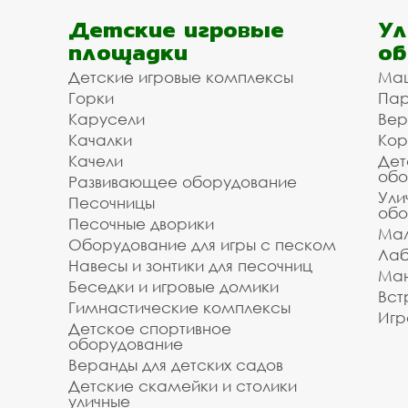
Детские игровые
Ул
площадки
об
Детские игровые комплексы
Ма
Горки
Пар
Карусели
Вер
Качалки
Кор
Качели
Дет
обо
Развивающее оборудование
Ули
Песочницы
обо
Песочные дворики
Мал
Оборудование для игры с песком
Лаб
Навесы и зонтики для песочниц
Ман
Беседки и игровые домики
Вст
Гимнастические комплексы
Игр
Детское спортивное
оборудование
Веранды для детских садов
Детские скамейки и столики
уличные