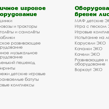
ичное игровое
Оборудова
орудование
бревен ли
шинки
МАФ детские Э
овозы и тракторы
Игра с песком
толёты и самолёты
Игровые компл
аблики
Испытание на л
ское развивающее
Карусели ЭКО
рудование
Качалки ЭКО
чное музыкальное
Качели ЭКО
рудование
Развивающее и
енький пешеход
оборудование
иринты
Воркаут ЭКО
ежи детские игровые
раиваемые батуты
овые комплексы