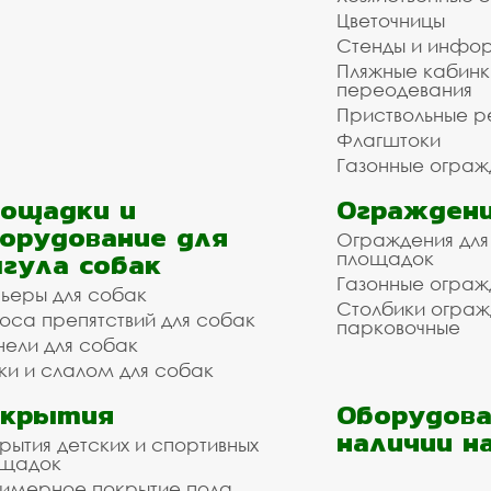
Цветочницы
Стенды и инфо
Пляжные кабинк
переодевания
Приствольные р
Флагштоки
Газонные ограж
ощадки и
Ограждени
орудование для
Ограждения для
гула собак
площадок
Газонные ограж
ьеры для собак
Столбики огра
оса препятствий для собак
парковочные
нели для собак
ки и слалом для собак
окрытия
Оборудова
наличии н
рытия детских и спортивных
ощадок
имерное покрытие пола