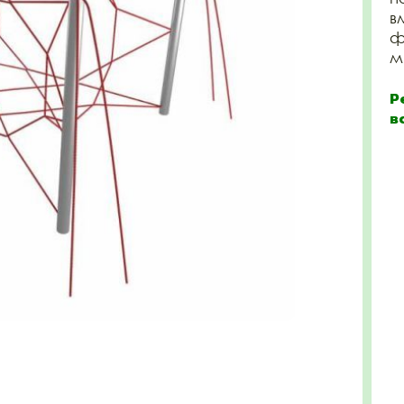
в
ф
м 
Р
в