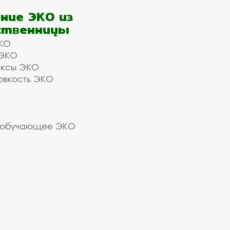
ние ЭКО из
ственницы
КО
 ЭКО
ексы ЭКО
овкость ЭКО
 обучающее ЭКО