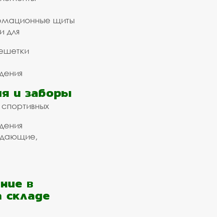
рмационные щиты
и для
ешетки
дения
я и заборы
 спортивных
дения
ждающие,
ние в
а складе