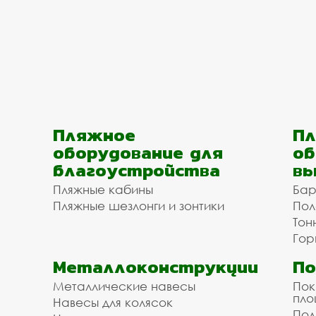
Пляжное
Пл
оборудование для
об
благоустройства
вы
Пляжные кабины
Бар
Пляжные шезлонги и зонтики
Пол
Тон
Гор
Металлоконструкции
П
Металлические навесы
Пок
пл
Навесы для колясок
Пол