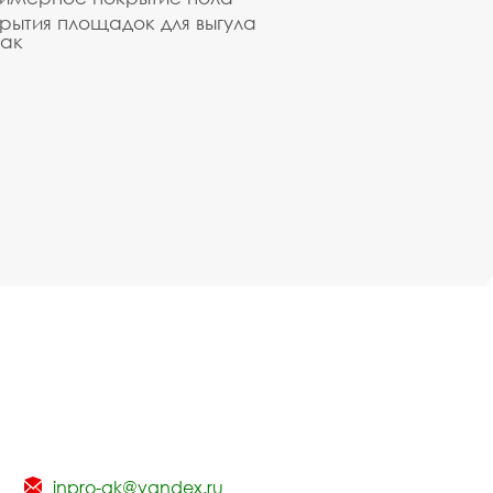
рытия площадок для выгула
ак
inpro-gk@yandex.ru