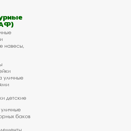
урные
АФ)
ичные
и
е навесы,
ы
ейки
а уличные
ьями
ки детские
 уличные
орных баков
элементы