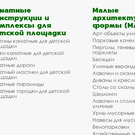
анатные
Малые
нструкции и
архитект
мплексы для
формы (М
тской площадки
Арт-объекты ул
Парковые качел
тины канатные для детской
щадки
Перголы, теневы
парклеты
ки канатные для детской
щадки
Беседки
атные дороги
Уличные веранд
атный мостики для детской
Лавочки и скам
щадки
Диваны и кресл
атные пирамиды
Столы со скам
атные городки для детской
Шезлонги
щадки
Лавочки и столи
уличные
Урны мусорные
Навесы для мус
Велопарковки
Хозяйственные 