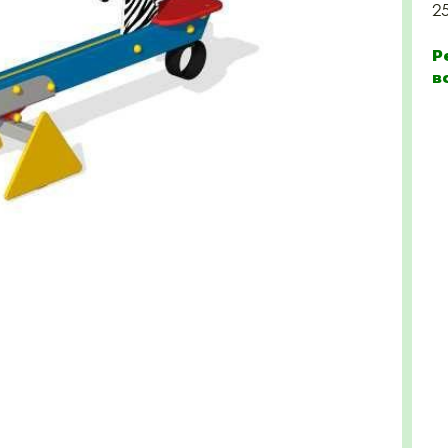
2
Р
в