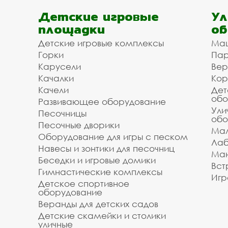
Детские игровые
Ул
площадки
об
Детские игровые комплексы
Ма
Горки
Пар
Карусели
Вер
Качалки
Кор
Качели
Дет
обо
Развивающее оборудование
Ули
Песочницы
обо
Песочные дворики
Мал
Оборудование для игры с песком
Лаб
Навесы и зонтики для песочниц
Ман
Беседки и игровые домики
Вст
Гимнастические комплексы
Игр
Детское спортивное
оборудование
Веранды для детских садов
Детские скамейки и столики
уличные