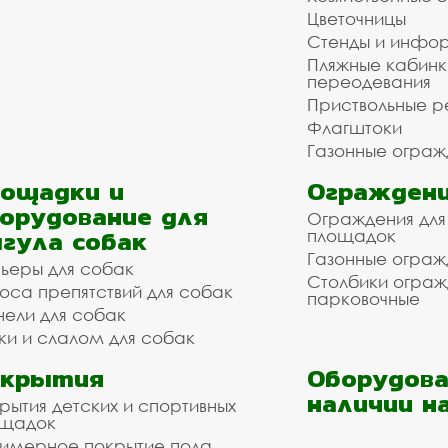
Цветочницы
Стенды и инфо
Пляжные кабинк
переодевания
Приствольные р
Флагштоки
Газонные ограж
ощадки и
Ограждени
орудование для
Ограждения для
гула собак
площадок
Газонные ограж
ьеры для собак
Столбики огра
оса препятствий для собак
парковочные
нели для собак
ки и слалом для собак
окрытия
Оборудова
наличии н
рытия детских и спортивных
ощадок
имерное покрытие пола