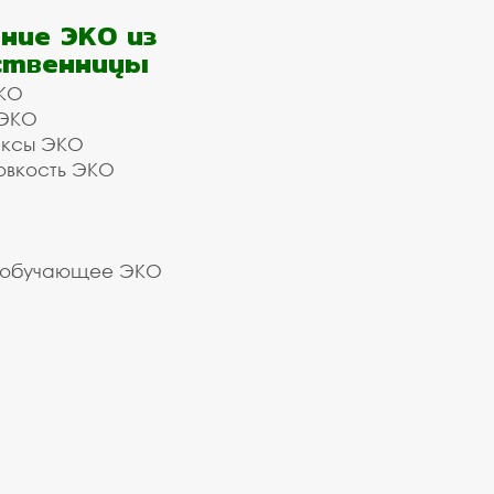
ние ЭКО из
ственницы
КО
 ЭКО
ексы ЭКО
овкость ЭКО
 обучающее ЭКО