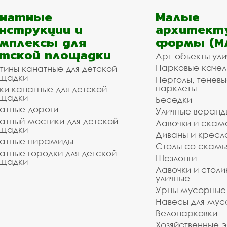
анатные
Малые
нструкции и
архитект
мплексы для
формы (М
тской площадки
Арт-объекты ул
Парковые качел
тины канатные для детской
щадки
Перголы, теневы
парклеты
ки канатные для детской
щадки
Беседки
атные дороги
Уличные веранд
атный мостики для детской
Лавочки и скам
щадки
Диваны и кресл
атные пирамиды
Столы со скам
атные городки для детской
Шезлонги
щадки
Лавочки и столи
уличные
Урны мусорные
Навесы для мус
Велопарковки
Хозяйственные 