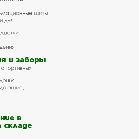
рмационные щиты
и для
ешетки
дения
я и заборы
 спортивных
дения
ждающие,
ние в
а складе