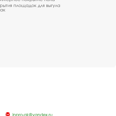
рытия площадок для выгула
ак
inpro-gk@yandex.ru