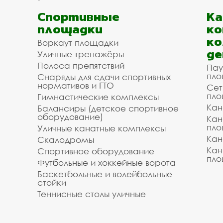
Спортивные
К
площадки
ко
ко
Воркаут площадки
де
Уличные тренажёры
Полоса препятствий
Пау
пло
Снаряды для сдачи спортивных
нормативов и ГТО
Сет
пло
Гимнастические комплексы
Кан
Балансиры (детское спортивное
оборудование)
Кан
пло
Уличные канатные комплексы
Кан
Скалодромы
Кан
Спортивное оборудование
пло
Футбольные и хоккейные ворота
Баскетбольные и волейбольные
стойки
Теннисные столы уличные