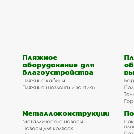
Пляжное
Пл
оборудование для
об
благоустройства
вы
Пляжные кабины
Бар
Пляжные шезлонги и зонтики
Пол
Тон
Гор
Металлоконструкции
П
Металлические навесы
Пок
пл
Навесы для колясок
Пол