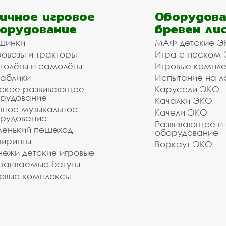
ичное игровое
Оборудова
орудование
бревен ли
шинки
МАФ детские Э
овозы и тракторы
Игра с песком
толёты и самолёты
Игровые компл
аблики
Испытание на л
ское развивающее
Карусели ЭКО
рудование
Качалки ЭКО
чное музыкальное
Качели ЭКО
рудование
Развивающее и
енький пешеход
оборудование
иринты
Воркаут ЭКО
ежи детские игровые
раиваемые батуты
овые комплексы