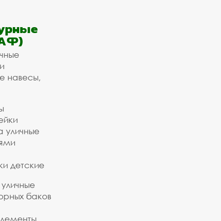
урные
АФ)
ичные
и
е навесы,
ы
ейки
а уличные
ьями
ки детские
 уличные
орных баков
элементы