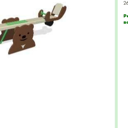
2
Р
в