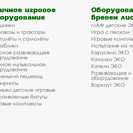
ичное игровое
Оборудова
орудование
бревен ли
шинки
МАФ детские Э
овозы и тракторы
Игра с песком
толёты и самолёты
Игровые компл
аблики
Испытание на л
ское развивающее
Карусели ЭКО
рудование
Качалки ЭКО
чное музыкальное
Качели ЭКО
рудование
Развивающее и
енький пешеход
оборудование
иринты
Воркаут ЭКО
ежи детские игровые
раиваемые батуты
овые комплексы