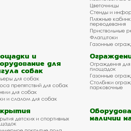
Цветочницы
Стенды и инфо
Пляжные кабинк
переодевания
Приствольные р
Флагштоки
Газонные ограж
ощадки и
Ограждени
орудование для
Ограждения для
гула собак
площадок
Газонные ограж
ьеры для собак
Столбики огра
оса препятствий для собак
парковочные
нели для собак
ки и слалом для собак
окрытия
Оборудова
наличии н
рытия детских и спортивных
ощадок
имерное покрытие пола