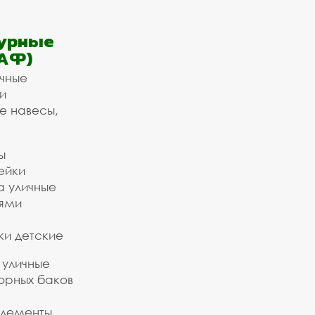
урные
АФ)
ичные
и
е навесы,
ы
ейки
а уличные
ьями
ки детские
 уличные
орных баков
элементы