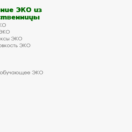
ние ЭКО из
ственницы
КО
 ЭКО
ексы ЭКО
овкость ЭКО
 обучающее ЭКО