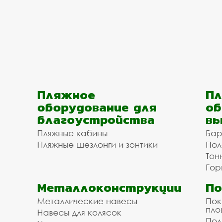
Пляжное
Пл
оборудование для
об
благоустройства
вы
Пляжные кабины
Бар
Пляжные шезлонги и зонтики
Пол
Тон
Гор
Металлоконструкции
П
Металлические навесы
Пок
пл
Навесы для колясок
Пол