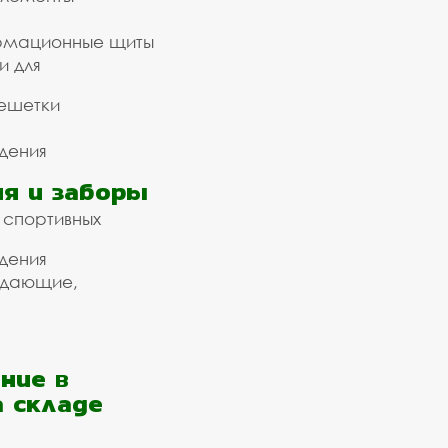
рмационные щиты
и для
ешетки
дения
я и заборы
 спортивных
дения
ждающие,
ние в
а складе