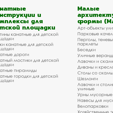
анатные
Малые
нструкции и
архитект
мплексы для
формы (М
тской площадки
Арт-объекты ул
Парковые качел
тины канатные для детской
щадки
Перголы, теневы
парклеты
ки канатные для детской
щадки
Беседки
атные дороги
Уличные веранд
атный мостики для детской
Лавочки и скам
щадки
Диваны и кресл
атные пирамиды
Столы со скам
атные городки для детской
Шезлонги
щадки
Лавочки и столи
уличные
Урны мусорные
Навесы для мус
Велопарковки
Хозяйственные 