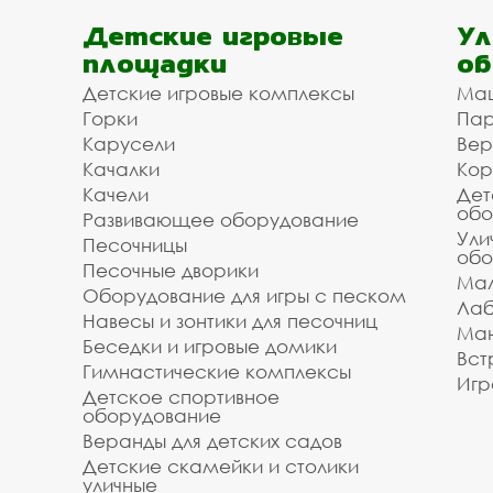
Детские игровые
Ул
площадки
об
Детские игровые комплексы
Ма
Горки
Пар
Карусели
Вер
Качалки
Кор
Качели
Дет
обо
Развивающее оборудование
Ули
Песочницы
обо
Песочные дворики
Мал
Оборудование для игры с песком
Лаб
Навесы и зонтики для песочниц
Ман
Беседки и игровые домики
Вст
Гимнастические комплексы
Игр
Детское спортивное
оборудование
Веранды для детских садов
Детские скамейки и столики
уличные