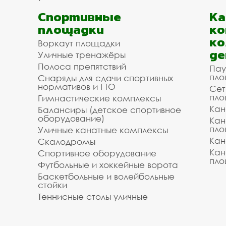
Спортивные
К
площадки
ко
ко
Воркаут площадки
де
Уличные тренажёры
Полоса препятствий
Пау
пло
Снаряды для сдачи спортивных
нормативов и ГТО
Сет
пло
Гимнастические комплексы
Кан
Балансиры (детское спортивное
оборудование)
Кан
пло
Уличные канатные комплексы
Кан
Скалодромы
Кан
Спортивное оборудование
пло
Футбольные и хоккейные ворота
Баскетбольные и волейбольные
стойки
Теннисные столы уличные