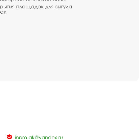
рытия площадок для выгула
ак
inpro-gk@yandex.ru