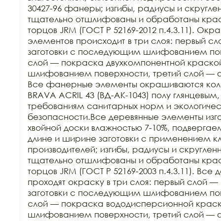
30427-96 фанеры; изгибы, радиусы и скругле
тщательно отшлифованы и обработаны краск
торцов JRM (ГОСТ Р 52169-2012 п.4.3.11). Ок
элементов происходит в три слоя: первый сл
заготовки с последующим шлифованием пове
слой — покраска двухкомпонентной краско
шлифованием поверхности, третий слой — 
Все фанерные элементы окрашиваются кол
BRAVA ACRIL 43 (ВД-АК-1043) полу глянцевым,
требованиям санитарных норм и экологичес
безопасности.Все деревянные элементы изго
хвойной доски влажностью 7-10%, подвергаем
длине и ширине заготовки с применением кл
производителей; изгибы, радиусы и скруглен
тщательно отшлифованы и обработаны краск
торцов JRM (ГОСТ Р 52169-2003 п.4.3.11). Все
проходят окраску в три слоя: первый слой — 
заготовки с последующим шлифованием пове
слой — покраска вододисперсионной крас
шлифованием поверхности, третий слой — 