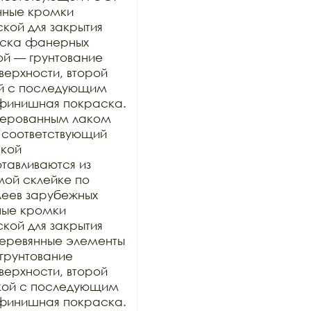
нные кромки 
ой для закрытия 
раска фанерных 
ой — грунтование 
рхности, второй 
й с последующим 
финишная покраска. 
ерованным лаком 
 соответствующий 
кой 
тавливаются из 
ой склейке по 
еев зарубежных 
ные кромки 
ой для закрытия 
 деревянные элементы 
грунтование 
рхности, второй 
кой с последующим 
финишная покраска. 