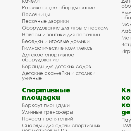
Качели
Дет
обо
Развивающее оборудование
Ули
Песочницы
обо
Песочные дворики
Мал
Оборудование для игры с песком
Лаб
Навесы и зонтики для песочниц
Ман
Беседки и игровые домики
Вст
Гимнастические комплексы
Игр
Детское спортивное
оборудование
Веранды для детских садов
Детские скамейки и столики
уличные
Спортивные
К
площадки
ко
ко
Воркаут площадки
де
Уличные тренажёры
Полоса препятствий
Пау
пло
Снаряды для сдачи спортивных
нормативов и ГТО