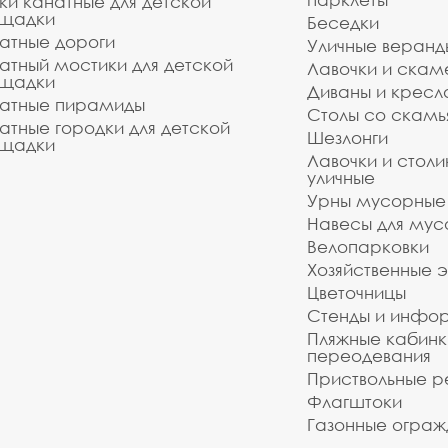
ки канатные для детской
щадки
Беседки
атные дороги
Уличные веранд
атный мостики для детской
Лавочки и скам
щадки
Диваны и кресл
атные пирамиды
Столы со скам
атные городки для детской
Шезлонги
щадки
Лавочки и столи
уличные
Урны мусорные
Навесы для мус
Велопарковки
Хозяйственные 
Цветочницы
Стенды и инфо
Пляжные кабинк
переодевания
Приствольные р
Флагштоки
Газонные ограж