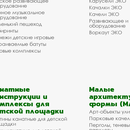
ское развивающее
Карусели ЭКО
рудование
Качалки ЭКО
чное музыкальное
Качели ЭКО
рудование
Развивающее и
енький пешеход
оборудование
иринты
Воркаут ЭКО
ежи детские игровые
раиваемые батуты
овые комплексы
анатные
Малые
нструкции и
архитект
мплексы для
формы (М
тской площадки
Арт-объекты ул
Парковые качел
тины канатные для детской
щадки
Перголы, теневы
парклеты