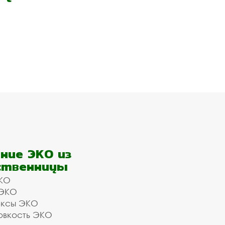
ние ЭКО из
ственницы
КО
 ЭКО
ексы ЭКО
овкость ЭКО