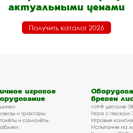
актуальными ценами
Получить каталог 2026
ичное игровое
Оборудова
орудование
бревен ли
шинки
МАФ детские Э
овозы и тракторы
Игра с песком
толёты и самолёты
Игровые компл
аблики
Испытание на л