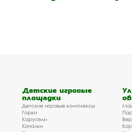
Детские игровые
Ул
площадки
об
Детские игровые комплексы
Ма
Горки
Пар
Карусели
Вер
Качалки
Кор