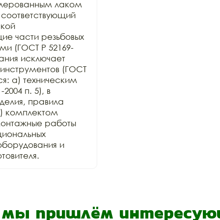
лерованным лаком 
 соответствующий 
кой 
е части резьбовых 
и (ГОСТ Р 52169-
ания исключает 
инструментов (ГОСТ 
ся: а) техническим 
004 п. 5), в 
елия, правила 
) комплектом 
онтажные работы 
иональных 
оборудования и 
товителя.
- мы пришлём интересующ