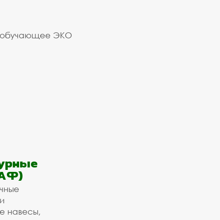
 обучающее ЭКО
урные
АФ)
ичные
и
е навесы,