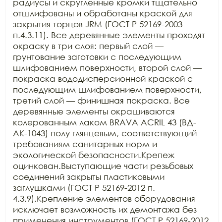
радиусы и скругленные кромки тщательно 
отшлифованы и обработаны краской для 
закрытия торцов JRM (ГОСТ Р 52169-2003 
п.4.3.11). Все деревянные элементы проходят 
окраску в три слоя: первый слой — 
грунтование заготовки с последующим 
шлифованием поверхности, второй слой — 
покраска вододисперсионной краской с 
последующим шлифованием поверхности, 
третий слой — финишная покраска. Все 
деревянные элементы окрашиваются 
колерованным лаком BRAVA ACRIL 43 (ВД-
АК-1043) полу глянцевым, соответствующий 
требованиям санитарных норм и 
экологической безопасности.Крепеж 
оцинкован.Выступающие части резьбовых 
соединений закрыты пластиковыми 
заглушками (ГОСТ Р 52169-2012 п. 
4.3.9).Крепление элементов оборудования 
исключает возможность их демонтажа без 
применения инструментов (ГОСТ Р 52169-2012 