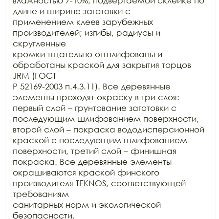
влажностью 7-10%, подвергаемой склейке по 
длине и ширине заготовки с

применением клеев зарубежных 
производителей; изгибы, радиусы и 
скругленные

кромки тщательно отшлифованы и 
обработаны краской для закрытия торцов 
JRM (ГОСТ

Р 52169-2003 п.4.3.11). Все деревянные 
элементы проходят окраску в три слоя:

первый слой – грунтование заготовки с 
последующим шлифованием поверхности,

второй слой – покраска вододисперсионной 
краской с последующим шлифованием

поверхности, третий слой – финишная 
покраска. Все деревянные элементы

окрашиваются краской финского 
производителя TEKNOS, соответствующей 
требованиям

санитарных норм и экологической 
безопасности.
