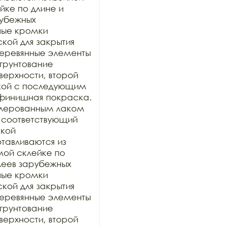
ке по длине и 
убежных 
ные кромки 
ой для закрытия 
 деревянные элементы 
грунтование 
рхности, второй 
кой с последующим 
финишная покраска. 
лерованным лаком 
 соответствующий 
кой 
тавливаются из 
ой склейке по 
еев зарубежных 
ные кромки 
ой для закрытия 
 деревянные элементы 
грунтование 
рхности, второй 