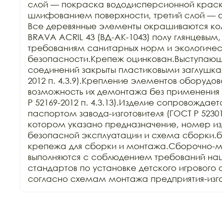
слой — покраска вододисперсионной крас
шлифованием поверхности, третий слой — 
Все деревянные элементы окрашиваются ко
BRAVA ACRIL 43 (ВД-АК-1043) полу глянцевым,
требованиям санитарных норм и экологичес
безопасности.Крепеж оцинкован.Выступающи
соединений закрыты пластиковыми заглушкам
2012 п. 4.3.9).Крепление элементов оборудов
возможность их демонтажа без применения 
Р 52169-2012 п. 4.3.13).Изделие сопровождает
паспортом завода-изготовителя (ГОСТ Р 52301-2
котором указано предназначение, номер изд
безопасной эксплуатации и схема сборки.б
крепежа для сборки и монтажа.Сборочно-м
выполняются с соблюдением требований нац
стандартов по установке детского игрового 
согласно схемам монтажа предприятия-изго