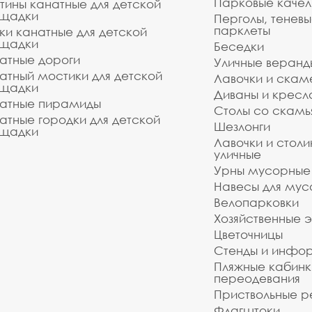
Парковые качел
тины канатные для детской
щадки
Перголы, теневы
парклеты
ки канатные для детской
щадки
Беседки
атные дороги
Уличные веранд
атный мостики для детской
Лавочки и скам
щадки
Диваны и кресл
атные пирамиды
Столы со скам
атные городки для детской
Шезлонги
щадки
Лавочки и столи
уличные
Урны мусорные
Навесы для мус
Велопарковки
Хозяйственные 
Цветочницы
Стенды и инфо
Пляжные кабинк
переодевания
Приствольные р
Флагштоки