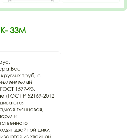
К- 33М
ус, 
ера.Все 
руглых труб, с 
рименяемый 
ОСТ 1577-93. 
 (ГОСТ Р 52169-2012 
шиваются 
дкая глянцевая, 
орм и 
ственного 
дят двойной цикл 
ваются из хвойной 