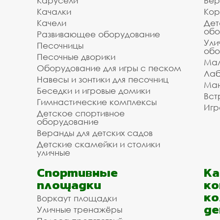
Карусели
Вер
Качалки
Кор
Качели
Дет
обо
Развивающее оборудование
Ули
Песочницы
обо
Песочные дворики
Мал
Оборудование для игры с песком
Лаб
Навесы и зонтики для песочниц
Ман
Беседки и игровые домики
Вст
Гимнастические комплексы
Игр
Детское спортивное
оборудование
Веранды для детских садов
Детские скамейки и столики
уличные
Спортивные
К
площадки
ко
ко
Воркаут площадки
де
Уличные тренажёры