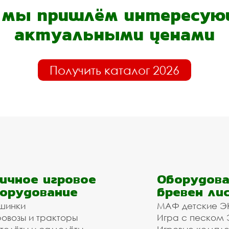
- мы пришлём интересующ
актуальными ценами
Получить каталог 2026
ичное игровое
Оборудова
орудование
бревен ли
шинки
МАФ детские Э
овозы и тракторы
Игра с песком