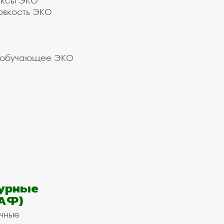
ексы ЭКО
овкость ЭКО
 обучающее ЭКО
урные
АФ)
ичные