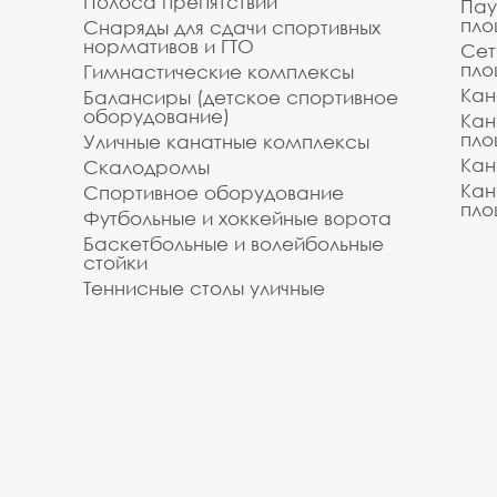
Полоса препятствий
Пау
пло
Снаряды для сдачи спортивных
нормативов и ГТО
Сет
пло
Гимнастические комплексы
Кан
Балансиры (детское спортивное
оборудование)
Кан
пло
Уличные канатные комплексы
Кан
Скалодромы
Кан
Спортивное оборудование
пло
Футбольные и хоккейные ворота
Баскетбольные и волейбольные
стойки
Теннисные столы уличные