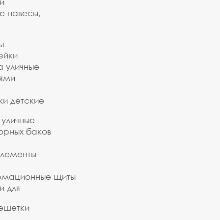
и
е навесы,
ы
ейки
а уличные
ьями
ки детские
 уличные
орных баков
элементы
рмационные щиты
и для
ешетки