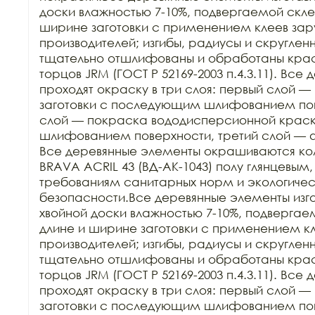
доски влажностью 7-10%, подвергаемой склей
ширине заготовки с применением клеев зар
производителей; изгибы, радиусы и скруглен
тщательно отшлифованы и обработаны краск
торцов JRM (ГОСТ Р 52169-2003 п.4.3.11). Все
проходят окраску в три слоя: первый слой — 
заготовки с последующим шлифованием пове
слой — покраска вододисперсионной крас
шлифованием поверхности, третий слой — 
Все деревянные элементы окрашиваются ко
BRAVA ACRIL 43 (ВД-АК-1043) полу глянцевым,
требованиям санитарных норм и экологичес
безопасности.Все деревянные элементы изго
хвойной доски влажностью 7-10%, подвергаем
длине и ширине заготовки с применением кл
производителей; изгибы, радиусы и скруглен
тщательно отшлифованы и обработаны краск
торцов JRM (ГОСТ Р 52169-2003 п.4.3.11). Все
проходят окраску в три слоя: первый слой — 
заготовки с последующим шлифованием пове