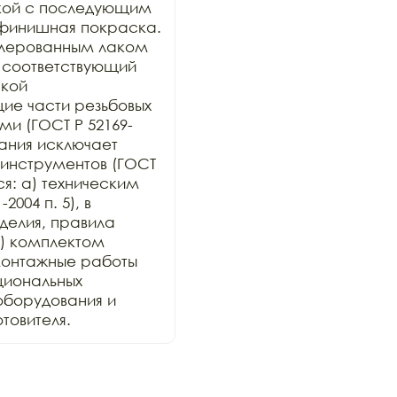
кой с последующим 
финишная покраска. 
лерованным лаком 
 соответствующий 
кой 
е части резьбовых 
и (ГОСТ Р 52169-
ания исключает 
инструментов (ГОСТ 
ся: а) техническим 
004 п. 5), в 
елия, правила 
) комплектом 
онтажные работы 
иональных 
оборудования и 
товителя.