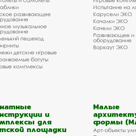
толёты и самолёты
Игровые компл
аблики
Испытание на л
ское развивающее
Карусели ЭКО
рудование
Качалки ЭКО
чное музыкальное
Качели ЭКО
рудование
Развивающее и
енький пешеход
оборудование
иринты
Воркаут ЭКО
ежи детские игровые
раиваемые батуты
овые комплексы
анатные
Малые
нструкции и
архитект
мплексы для
формы (М
тской площадки
Арт-объекты ул