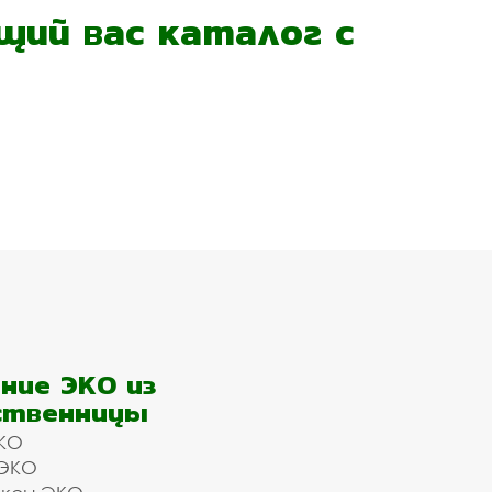
ий вас каталог с
ние ЭКО из
ственницы
КО
 ЭКО