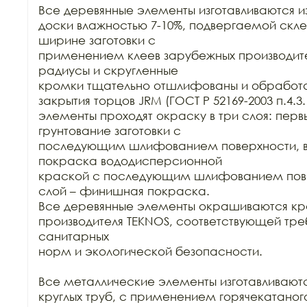
Все деревянные элементы изготавливаются из
доски влажностью 7-10%, подвергаемой склей
ширине заготовки с

применением клеев зарубежных производител
радиусы и скругленные

кромки тщательно отшлифованы и обработа
закрытия торцов JRM (ГОСТ Р 52169-2003 п.4.3.
элементы проходят окраску в три слоя: первы
грунтование заготовки с

последующим шлифованием поверхности, вт
покраска вододисперсионной

краской с последующим шлифованием повер
слой – финишная покраска.

Все деревянные элементы окрашиваются кр
производителя TEKNOS, соответствующей тре
санитарных

норм и экологической безопасности.

Все металлические элементы изготавливаются
круглых труб, с применением горячекатаного