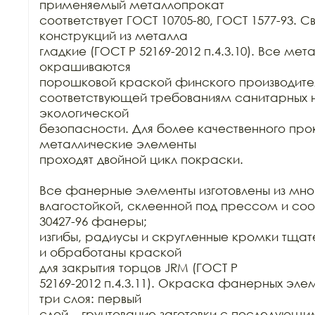
применяемый металлопрокат

соответствует ГОСТ 10705-80, ГОСТ 1577-93. С
конструкций из металла

гладкие (ГОСТ Р 52169-2012 п.4.3.10). Все ме
окрашиваются

порошковой краской финского производител
соответствующей требованиям санитарных н
экологической

безопасности. Для более качественного про
металлические элементы

проходят двойной цикл покраски. 

Все фанерные элементы изготовлены из мно
влагостойкой, склеенной под прессом и соо
30427-96 фанеры;

изгибы, радиусы и скругленные кромки тща
и обработаны краской

для закрытия торцов JRM (ГОСТ Р

52169-2012 п.4.3.11). Окраска фанерных элем
три слоя: первый

слой – грунтование заготовки с последующ