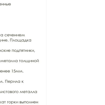
анные 
са сечением

ине. Площадка 
кие подпятники, 
 металла толщиной 
енее 15мм. 
. Перила к 
листового металла 
т горки выполнен 