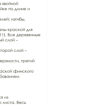
 хвойной

ке по длине и 
ей; изгибы, 
ны краской для 
11). Все деревянные

й слой – 
орой слой – 
хности, третий 
аской финского 
бованиям 
 из

 листа. Весь 