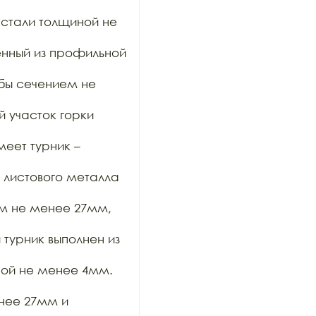
тали толщиной не 
нный из профильной 
ы сечением не 
участок горки 
ет турник – 
 листового металла 
м не менее 27мм, 
урник выполнен из 
ой не менее 4мм. 
нее 27мм и 