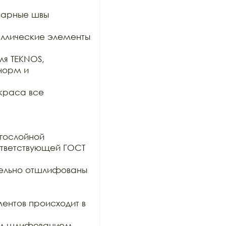
варные швы 
таллические элементы 
я TEKNOS, 
орм и 
краса все 
гослойной

тветствующей ГОСТ 
тельно отшлифованы 
ентов происходит в 
им шлифованием 