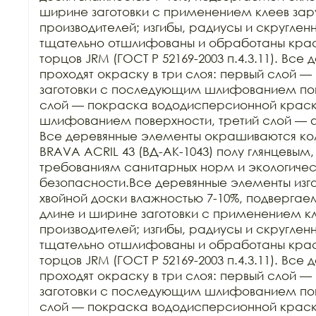
ширине заготовки с применением клеев зар
производителей; изгибы, радиусы и скруглен
тщательно отшлифованы и обработаны краск
торцов JRM (ГОСТ Р 52169-2003 п.4.3.11). Все
проходят окраску в три слоя: первый слой — 
заготовки с последующим шлифованием пове
слой — покраска вододисперсионной крас
шлифованием поверхности, третий слой — 
Все деревянные элементы окрашиваются ко
BRAVA ACRIL 43 (ВД-АК-1043) полу глянцевым,
требованиям санитарных норм и экологичес
безопасности.Все деревянные элементы изго
хвойной доски влажностью 7-10%, подвергаем
длине и ширине заготовки с применением кл
производителей; изгибы, радиусы и скруглен
тщательно отшлифованы и обработаны краск
торцов JRM (ГОСТ Р 52169-2003 п.4.3.11). Все
проходят окраску в три слоя: первый слой — 
заготовки с последующим шлифованием пове
слой — покраска вододисперсионной крас