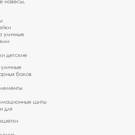
е навесы,
ы
ейки
а уличные
ьями
ки детские
 уличные
орных баков
элементы
рмационные щиты
и для
ешетки
дения