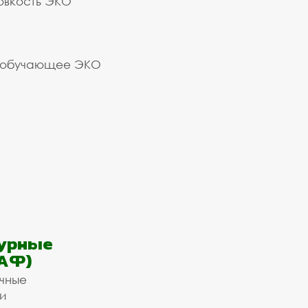
овкость ЭКО
 обучающее ЭКО
урные
АФ)
ичные
и