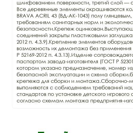
шлифованием поверхности, третий слой — 
Все деревянные элементы окрашиваются ко
BRAVA ACRIL 43 (ВД-АК-1043) полу глянцевым,
требованиям санитарных норм и экологичес
безопасности.Крепеж оцинкован.Выступающи
соединений закрыты пластиковыми заглушкам
2012 п. 4.3.9).Крепление элементов оборудов
возможность их демонтажа без применения 
Р 52169-2012 п. 4.3.13).Изделие сопровождает
паспортом завода-изготовителя (ГОСТ Р 52301-2
котором указано предназначение, номер изд
безопасной эксплуатации и схема сборки.б
крепежа для сборки и монтажа.Сборочно-м
выполняются с соблюдением требований нац
стандартов по установке детского игрового 
согласно схемам монтажа предприятия-изго