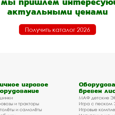
- мы пришлём интересующ
актуальными ценами
Получить каталог 2026
ичное игровое
Оборудова
орудование
бревен ли
шинки
МАФ детские Э
овозы и тракторы
Игра с песком
толёты и самолёты
Игровые компл