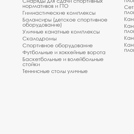
пло
Снаряды для сдачи спортивных
нормативов и ГТО
Сет
пло
Гимнастические комплексы
Кан
Балансиры (детское спортивное
оборудование)
Кан
пло
Уличные канатные комплексы
Кан
Скалодромы
Кан
Спортивное оборудование
пло
Футбольные и хоккейные ворота
Баскетбольные и волейбольные
стойки
Теннисные столы уличные