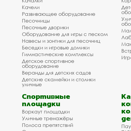
Качалки
Кор
Качели
Дет
обо
Развивающее оборудование
Ули
Песочницы
обо
Песочные дворики
Мал
Оборудование для игры с песком
Лаб
Навесы и зонтики для песочниц
Ман
Беседки и игровые домики
Вст
Гимнастические комплексы
Игр
Детское спортивное
оборудование
Веранды для детских садов
Детские скамейки и столики
уличные
Спортивные
К
площадки
ко
ко
Воркаут площадки
де
Уличные тренажёры
Полоса препятствий
Пау