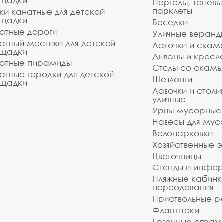
щадки
Перголы, теневы
парклеты
ки канатные для детской
щадки
Беседки
атные дороги
Уличные веранд
атный мостики для детской
Лавочки и скам
щадки
Диваны и кресл
атные пирамиды
Столы со скам
атные городки для детской
Шезлонги
щадки
Лавочки и столи
уличные
Урны мусорные
Навесы для мус
Велопарковки
Хозяйственные 
Цветочницы
Стенды и инфо
Пляжные кабинк
переодевания
Приствольные р
Флагштоки
Газонные ограж