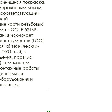
финишная покраска. 
лерованным лаком 
 соответствующий 
кой 
е части резьбовых 
и (ГОСТ Р 52169-
ания исключает 
инструментов (ГОСТ 
ся: а) техническим 
004 п. 5), в 
елия, правила 
) комплектом 
онтажные работы 
иональных 
оборудования и 
товителя.