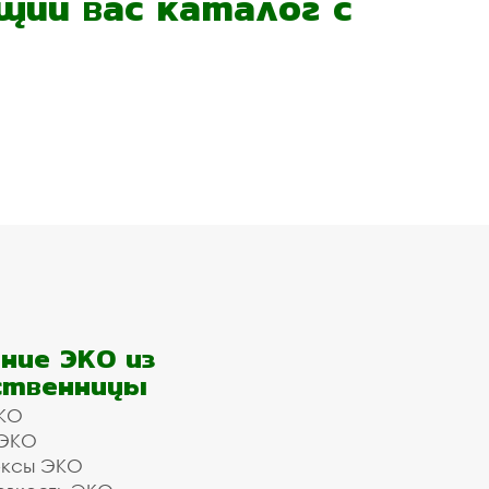
ий вас каталог с
ние ЭКО из
ственницы
КО
 ЭКО
ексы ЭКО