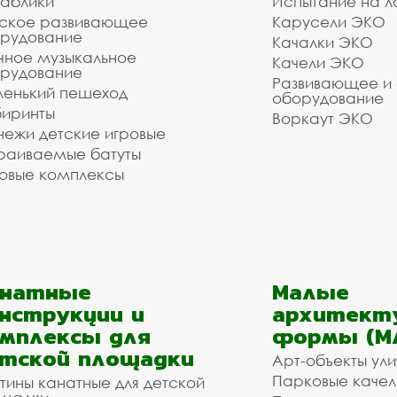
аблики
Испытание на л
ское развивающее
Карусели ЭКО
рудование
Качалки ЭКО
чное музыкальное
Качели ЭКО
рудование
Развивающее и
енький пешеход
оборудование
иринты
Воркаут ЭКО
ежи детские игровые
раиваемые батуты
овые комплексы
анатные
Малые
нструкции и
архитект
мплексы для
формы (М
тской площадки
Арт-объекты ул
Парковые качел
тины канатные для детской