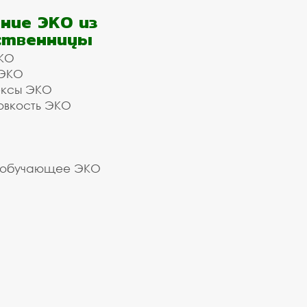
ние ЭКО из
ственницы
КО
 ЭКО
ексы ЭКО
овкость ЭКО
 обучающее ЭКО