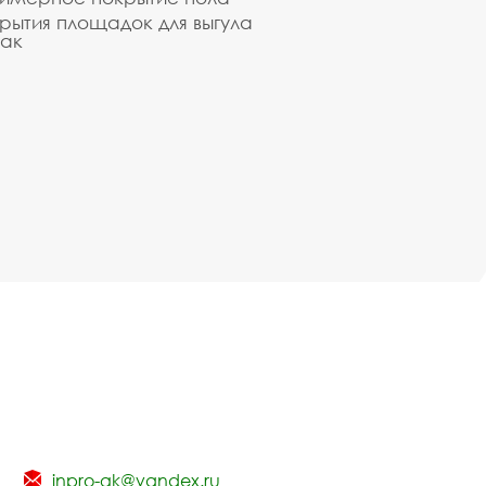
рытия площадок для выгула
ак
inpro-gk@yandex.ru