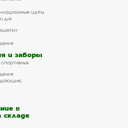
рмационные щиты
и для
ешетки
дения
я и заборы
 спортивных
дения
ждающие,
ние в
а складе