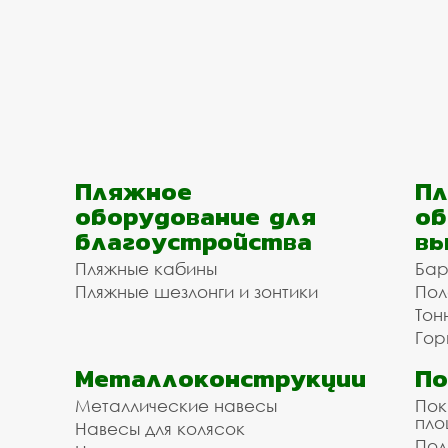
Пляжное
Пл
оборудование для
об
благоустройства
вы
Пляжные кабины
Бар
Пляжные шезлонги и зонтики
Пол
Тон
Гор
Металлоконструкции
П
Металлические навесы
Пок
пл
Навесы для колясок
Пол