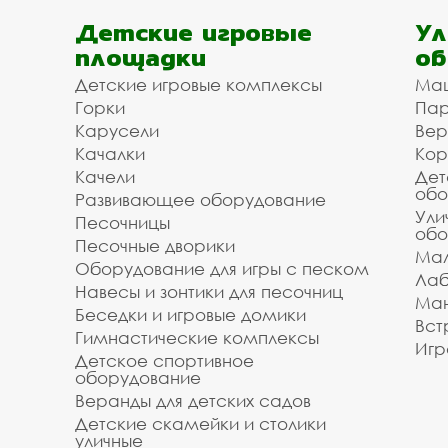
Детские игровые
Ул
площадки
об
Детские игровые комплексы
Ма
Горки
Пар
Карусели
Вер
Качалки
Кор
Качели
Дет
обо
Развивающее оборудование
Ули
Песочницы
обо
Песочные дворики
Мал
Оборудование для игры с песком
Лаб
Навесы и зонтики для песочниц
Ман
Беседки и игровые домики
Вст
Гимнастические комплексы
Игр
Детское спортивное
оборудование
Веранды для детских садов
Детские скамейки и столики
уличные