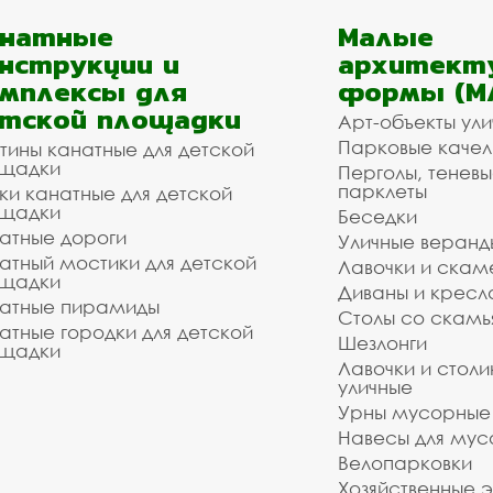
анатные
Малые
нструкции и
архитект
мплексы для
формы (М
тской площадки
Арт-объекты ул
Парковые качел
тины канатные для детской
щадки
Перголы, теневы
парклеты
ки канатные для детской
щадки
Беседки
атные дороги
Уличные веранд
атный мостики для детской
Лавочки и скам
щадки
Диваны и кресл
атные пирамиды
Столы со скам
атные городки для детской
Шезлонги
щадки
Лавочки и столи
уличные
Урны мусорные
Навесы для мус
Велопарковки
Хозяйственные 