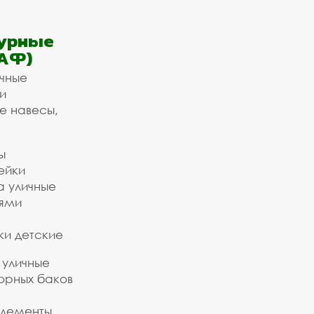
урные
АФ)
ичные
и
е навесы,
ы
ейки
а уличные
ьями
ки детские
 уличные
орных баков
элементы