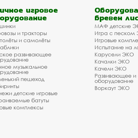
ичное игровое
Оборудова
орудование
бревен ли
шинки
МАФ детские Э
овозы и тракторы
Игра с песком
толёты и самолёты
Игровые компл
аблики
Испытание на л
ское развивающее
Карусели ЭКО
рудование
Качалки ЭКО
чное музыкальное
Качели ЭКО
рудование
Развивающее и
енький пешеход
оборудование
иринты
Воркаут ЭКО
ежи детские игровые
раиваемые батуты
овые комплексы