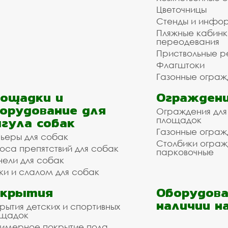
Цветочницы
Стенды и инфо
Пляжные кабинк
переодевания
Приствольные р
Флагштоки
Газонные ограж
ощадки и
Ограждени
орудование для
Ограждения для
гула собак
площадок
Газонные ограж
ьеры для собак
Столбики огра
оса препятствий для собак
парковочные
нели для собак
ки и слалом для собак
окрытия
Оборудова
наличии н
рытия детских и спортивных
ощадок
имерное покрытие пола