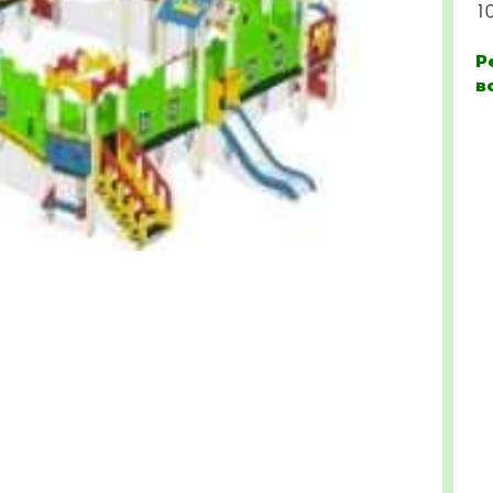
1
Р
в