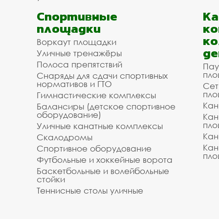
Спортивные
К
площадки
ко
ко
Воркаут площадки
де
Уличные тренажёры
Полоса препятствий
Пау
пло
Снаряды для сдачи спортивных
нормативов и ГТО
Сет
пло
Гимнастические комплексы
Кан
Балансиры (детское спортивное
оборудование)
Кан
пло
Уличные канатные комплексы
Кан
Скалодромы
Кан
Спортивное оборудование
пло
Футбольные и хоккейные ворота
Баскетбольные и волейбольные
стойки
Теннисные столы уличные