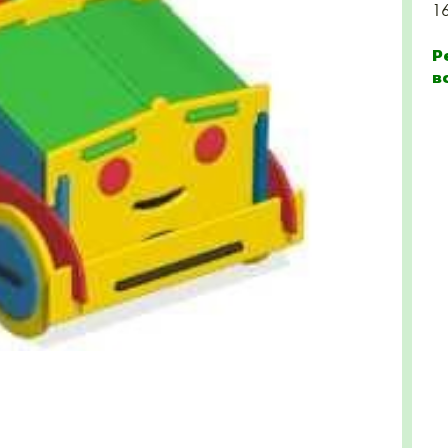
1
Р
в