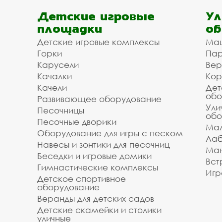
Детские игровые
Ул
площадки
об
Детские игровые комплексы
Ма
Горки
Пар
Карусели
Вер
Качалки
Кор
Качели
Дет
обо
Развивающее оборудование
Ули
Песочницы
обо
Песочные дворики
Мал
Оборудование для игры с песком
Лаб
Навесы и зонтики для песочниц
Ман
Беседки и игровые домики
Вст
Гимнастические комплексы
Игр
Детское спортивное
оборудование
Веранды для детских садов
Детские скамейки и столики
уличные