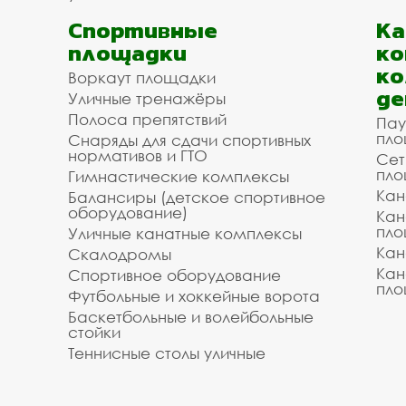
Спортивные
К
площадки
ко
ко
Воркаут площадки
де
Уличные тренажёры
Полоса препятствий
Пау
пло
Снаряды для сдачи спортивных
нормативов и ГТО
Сет
пло
Гимнастические комплексы
Кан
Балансиры (детское спортивное
оборудование)
Кан
пло
Уличные канатные комплексы
Кан
Скалодромы
Кан
Спортивное оборудование
пло
Футбольные и хоккейные ворота
Баскетбольные и волейбольные
стойки
Теннисные столы уличные