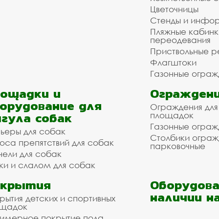
Цветочницы
Стенды и инфо
Пляжные кабинк
переодевания
Приствольные р
Флагштоки
Газонные ограж
ощадки и
Ограждени
орудование для
Ограждения для
гула собак
площадок
Газонные ограж
ьеры для собак
Столбики огра
оса препятствий для собак
парковочные
нели для собак
ки и слалом для собак
окрытия
Оборудова
наличии н
рытия детских и спортивных
ощадок
имерное покрытие пола