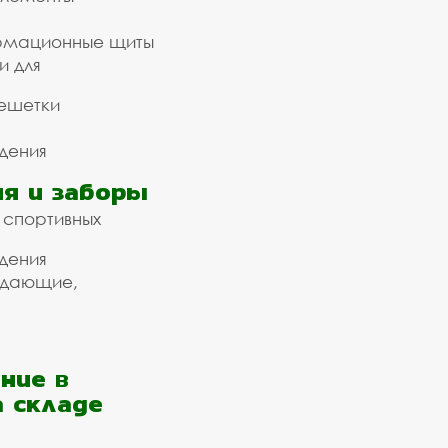
рмационные щиты
и для
ешетки
дения
я и заборы
 спортивных
дения
ждающие,
ние в
а складе