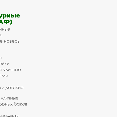
урные
АФ)
ичные
и
е навесы,
ы
ейки
а уличные
ьями
ки детские
 уличные
орных баков
элементы