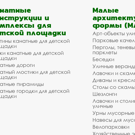
анатные
Малые
нструкции и
архитект
мплексы для
формы (М
тской площадки
Арт-объекты ул
Парковые качел
тины канатные для детской
щадки
Перголы, теневы
парклеты
ки канатные для детской
щадки
Беседки
атные дороги
Уличные веранд
атный мостики для детской
Лавочки и скам
щадки
Диваны и кресл
атные пирамиды
Столы со скам
атные городки для детской
Шезлонги
щадки
Лавочки и столи
уличные
Урны мусорные
Навесы для мус
Велопарковки
Хозяйственные 