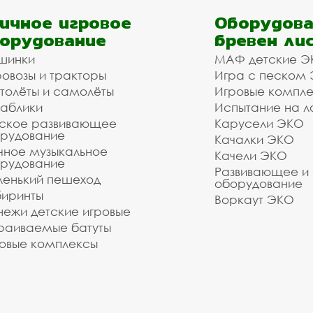
ичное игровое
Оборудова
орудование
бревен ли
шинки
МАФ детские Э
овозы и тракторы
Игра с песком
толёты и самолёты
Игровые компл
аблики
Испытание на л
ское развивающее
Карусели ЭКО
рудование
Качалки ЭКО
чное музыкальное
Качели ЭКО
рудование
Развивающее и
енький пешеход
оборудование
иринты
Воркаут ЭКО
ежи детские игровые
раиваемые батуты
овые комплексы