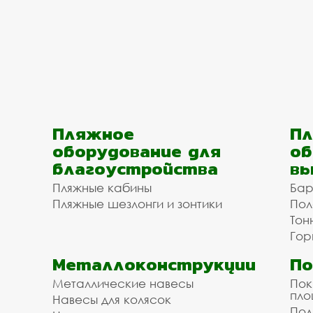
Пляжное
Пл
оборудование для
об
благоустройства
вы
Пляжные кабины
Бар
Пляжные шезлонги и зонтики
Пол
Тон
Гор
Металлоконструкции
П
Металлические навесы
Пок
пл
Навесы для колясок
Пол