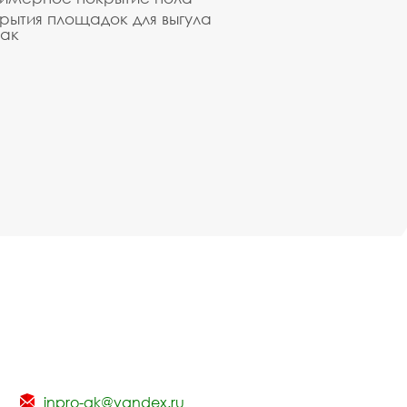
рытия площадок для выгула
ак
inpro-gk@yandex.ru