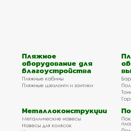
Пляжное
Пл
оборудование для
об
благоустройства
вы
Пляжные кабины
Бар
Пляжные шезлонги и зонтики
Пол
Тон
Гор
Металлоконструкции
П
Металлические навесы
Пок
пл
Навесы для колясок
Пол