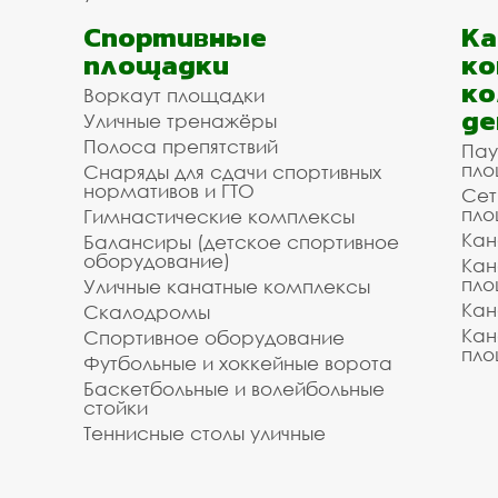
Спортивные
К
площадки
ко
ко
Воркаут площадки
де
Уличные тренажёры
Полоса препятствий
Пау
пло
Снаряды для сдачи спортивных
нормативов и ГТО
Сет
пло
Гимнастические комплексы
Кан
Балансиры (детское спортивное
оборудование)
Кан
пло
Уличные канатные комплексы
Кан
Скалодромы
Кан
Спортивное оборудование
пло
Футбольные и хоккейные ворота
Баскетбольные и волейбольные
стойки
Теннисные столы уличные