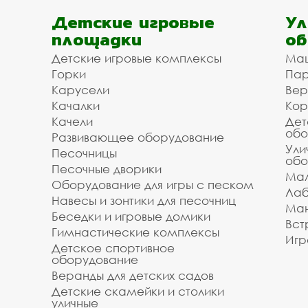
Детские игровые
Ул
площадки
об
Детские игровые комплексы
Ма
Горки
Пар
Карусели
Вер
Качалки
Кор
Качели
Дет
обо
Развивающее оборудование
Ули
Песочницы
обо
Песочные дворики
Мал
Оборудование для игры с песком
Лаб
Навесы и зонтики для песочниц
Ман
Беседки и игровые домики
Вст
Гимнастические комплексы
Игр
Детское спортивное
оборудование
Веранды для детских садов
Детские скамейки и столики
уличные