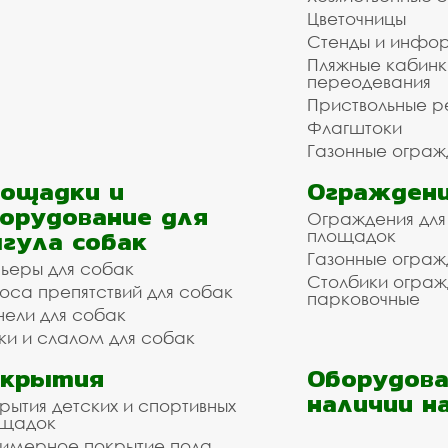
Цветочницы
Стенды и инфо
Пляжные кабинк
переодевания
Приствольные р
Флагштоки
Газонные ограж
ощадки и
Ограждени
орудование для
Ограждения для
гула собак
площадок
Газонные ограж
ьеры для собак
Столбики огра
оса препятствий для собак
парковочные
нели для собак
ки и слалом для собак
окрытия
Оборудова
наличии н
рытия детских и спортивных
ощадок
имерное покрытие пола