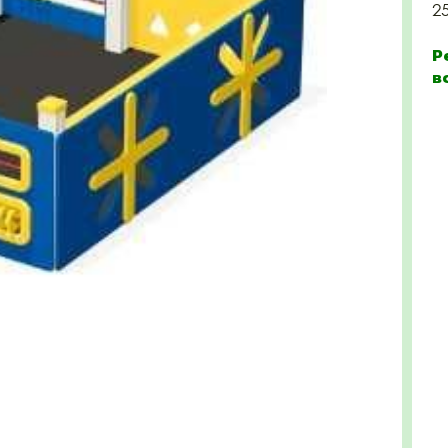
2
Р
в