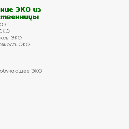
ние ЭКО из
ственницы
КО
 ЭКО
ексы ЭКО
овкость ЭКО
 обучающее ЭКО