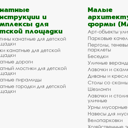
анатные
Малые
нструкции и
архитект
мплексы для
формы (М
тской площадки
Арт-объекты ул
Парковые качел
тины канатные для детской
щадки
Перголы, теневы
парклеты
ки канатные для детской
щадки
Беседки
атные дороги
Уличные веранд
атный мостики для детской
Лавочки и скам
щадки
Диваны и кресл
атные пирамиды
Столы со скам
атные городки для детской
Шезлонги
щадки
Лавочки и столи
уличные
Урны мусорные
Навесы для мус
Велопарковки
Хозяйственные 