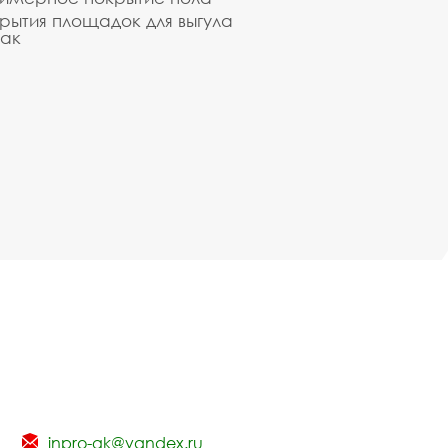
рытия площадок для выгула
ак
inpro-gk@yandex.ru