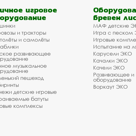
ичное игровое
Оборудова
орудование
бревен ли
шинки
МАФ детские Э
овозы и тракторы
Игра с песком
толёты и самолёты
Игровые компл
аблики
Испытание на л
ское развивающее
Карусели ЭКО
рудование
Качалки ЭКО
чное музыкальное
Качели ЭКО
рудование
Развивающее и
енький пешеход
оборудование
иринты
Воркаут ЭКО
ежи детские игровые
раиваемые батуты
овые комплексы