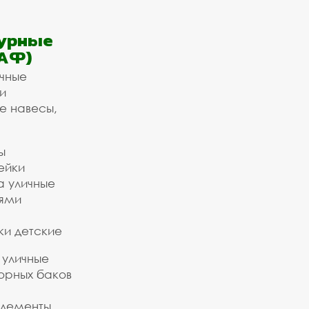
урные
АФ)
ичные
и
е навесы,
ы
ейки
а уличные
ьями
ки детские
 уличные
орных баков
элементы