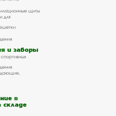
рмационные щиты
и для
ешетки
дения
я и заборы
 спортивных
дения
ждающие,
ние в
а складе