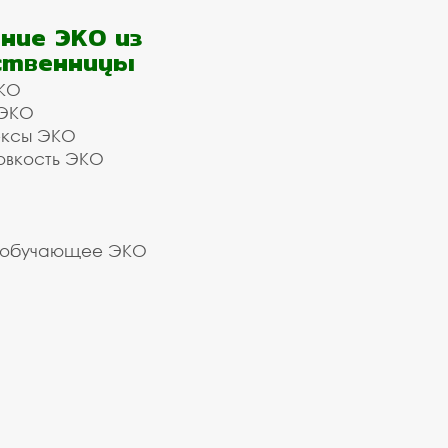
ние ЭКО из
ственницы
КО
 ЭКО
ексы ЭКО
овкость ЭКО
 обучающее ЭКО