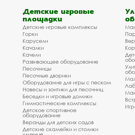
Детские игровые
Ул
площадки
об
Детские игровые комплексы
Ма
Горки
Пар
Карусели
Вер
Качалки
Кор
Качели
Дет
обо
Развивающее оборудование
Ули
Песочницы
обо
Песочные дворики
Мал
Оборудование для игры с песком
Лаб
Навесы и зонтики для песочниц
Ман
Беседки и игровые домики
Вст
Гимнастические комплексы
Игр
Детское спортивное
оборудование
Веранды для детских садов
Детские скамейки и столики
уличные