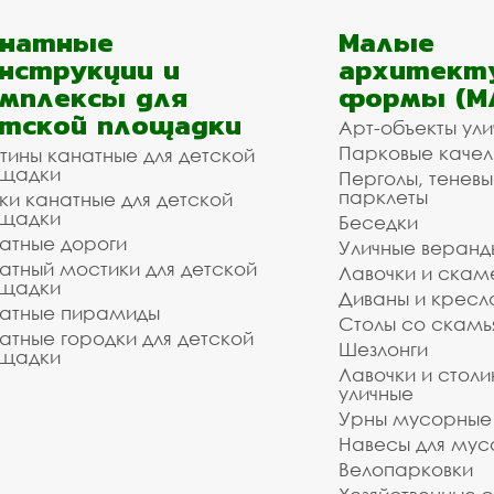
анатные
Малые
нструкции и
архитект
мплексы для
формы (М
тской площадки
Арт-объекты ул
Парковые качел
тины канатные для детской
щадки
Перголы, теневы
парклеты
ки канатные для детской
щадки
Беседки
атные дороги
Уличные веранд
атный мостики для детской
Лавочки и скам
щадки
Диваны и кресл
атные пирамиды
Столы со скам
атные городки для детской
Шезлонги
щадки
Лавочки и столи
уличные
Урны мусорные
Навесы для мус
Велопарковки