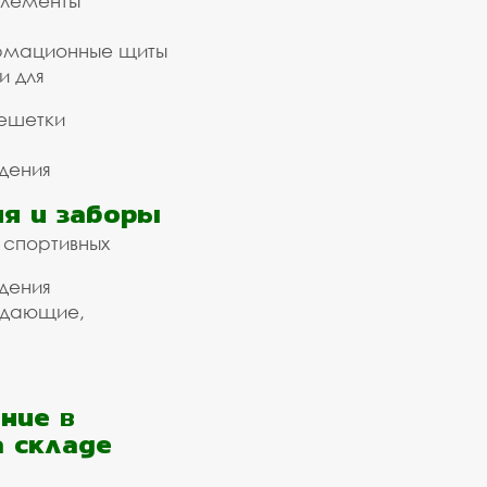
элементы
рмационные щиты
и для
ешетки
дения
я и заборы
 спортивных
дения
ждающие,
ние в
а складе