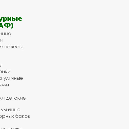
урные
АФ)
ичные
и
е навесы,
ы
ейки
а уличные
ьями
ки детские
 уличные
орных баков