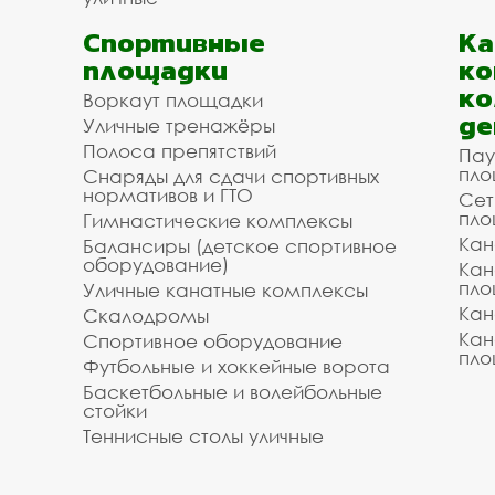
Спортивные
К
площадки
ко
ко
Воркаут площадки
де
Уличные тренажёры
Полоса препятствий
Пау
пло
Снаряды для сдачи спортивных
нормативов и ГТО
Сет
пло
Гимнастические комплексы
Кан
Балансиры (детское спортивное
оборудование)
Кан
пло
Уличные канатные комплексы
Кан
Скалодромы
Кан
Спортивное оборудование
пло
Футбольные и хоккейные ворота
Баскетбольные и волейбольные
стойки
Теннисные столы уличные