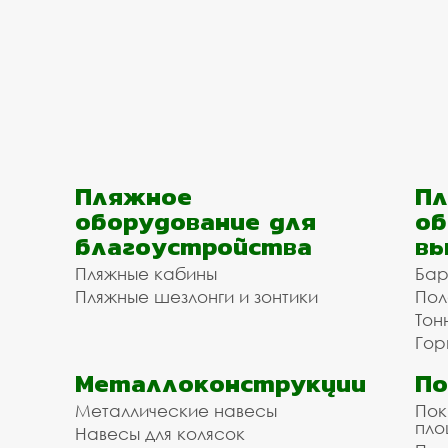
Пляжное
Пл
оборудование для
об
благоустройства
вы
Пляжные кабины
Бар
Пляжные шезлонги и зонтики
Пол
Тон
Гор
Металлоконструкции
П
Металлические навесы
Пок
пл
Навесы для колясок