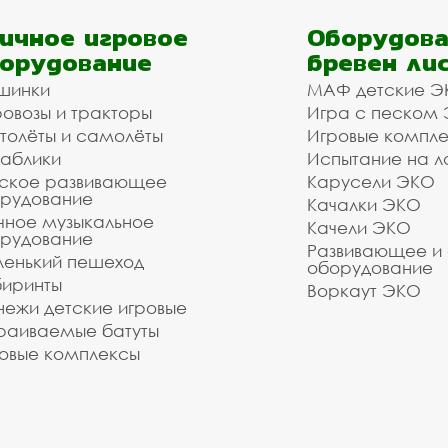
ичное игровое
Оборудова
орудование
бревен ли
шинки
МАФ детские Э
овозы и тракторы
Игра с песком
толёты и самолёты
Игровые компл
аблики
Испытание на л
ское развивающее
Карусели ЭКО
рудование
Качалки ЭКО
чное музыкальное
Качели ЭКО
рудование
Развивающее и
енький пешеход
оборудование
иринты
Воркаут ЭКО
ежи детские игровые
раиваемые батуты
овые комплексы