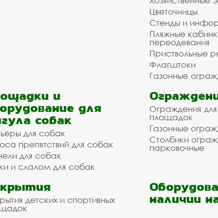
Хозяйственные 
Цветочницы
Стенды и инфо
Пляжные кабинк
переодевания
Приствольные р
Флагштоки
Газонные ограж
ощадки и
Ограждени
орудование для
Ограждения для
гула собак
площадок
Газонные ограж
ьеры для собак
Столбики огра
оса препятствий для собак
парковочные
нели для собак
ки и слалом для собак
окрытия
Оборудова
наличии н
рытия детских и спортивных
ощадок