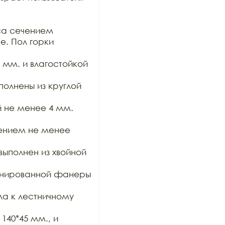
са сечением

. Пол горки 
мм. и влагостойкой 
олнены из круглой 
 не менее 4 мм. 
ением не менее 
полнен из хвойной 
инированной фанеры 
а к лестничному 
40*45 мм., и 