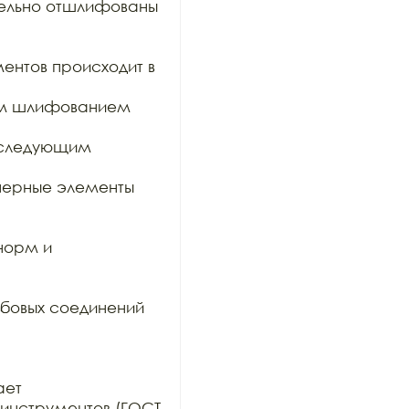
тельно отшлифованы 
ентов происходит в 
им шлифованием 
оследующим 
ерные элементы 
орм и 
бовых соединений 
ет

инструментов (ГОСТ 