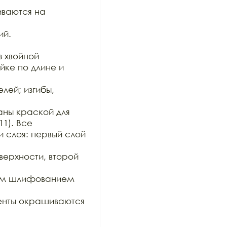
ваются на 
й.

 хвойной

ке по длине и 
ей; изгибы, 
ны краской для 
1). Все

 слоя: первый слой 
рхности, второй 
им шлифованием 
нты окрашиваются 