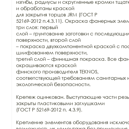
изгибы, радиусы и скругленные кромки тща
и обработаны краской

для закрытия торцов JRM (ГОСТ Р

52169-2012 п.4.3.11). Окраска фанерных элем
три слоя: первый

слой – грунтование заготовки с последующ
поверхности, второй слой

– покраска двухкомпонентной краской с п
шлифованием поверхности,

третий слой – финишная покраска. Все фан
окрашиваются краской

финского производителя TEKNOS,

соответствующей требованиям санитарных н
экологической безопасности.

Крепеж оцинкован. Выступающие части резь
закрыты пластиковыми заглушками

(ГОСТ Р 52169-2012 п. 4.3.9).

Крепление элементов оборудования исключа
возможность их демонтажа без применения 