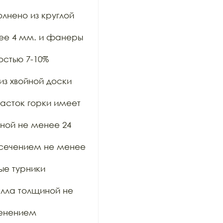
нено из круглой 
ее 4 мм. и фанеры 
стью 7-10% 
з хвойной доски 
асток горки имеет 
ой не менее 24 
 сечением не менее 
е турники 
лла толщиной не 
енением 