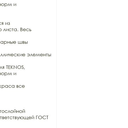
орм и 
 из

 листа. Весь 
варные швы 
таллические элементы 
я TEKNOS, 
орм и 
краса все 
гослойной

тветствующей ГОСТ 