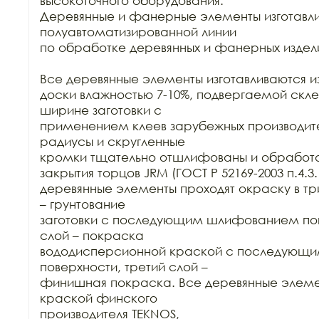
высокоточного оборудования.

Деревянные и фанерные элементы изготавли
полуавтоматизированной линии

по обработке деревянных и фанерных издели
Все деревянные элементы изготавливаются из
доски влажностью 7-10%, подвергаемой склей
ширине заготовки с

применением клеев зарубежных производител
радиусы и скругленные

кромки тщательно отшлифованы и обработа
закрытия торцов JRM (ГОСТ Р 52169-2003 п.4.3.1
деревянные элементы проходят окраску в три
– грунтование

заготовки с последующим шлифованием пове
слой – покраска

вододисперсионной краской с последующ
поверхности, третий слой –

финишная покраска. Все деревянные элеме
краской финского

производителя TEKNOS,
