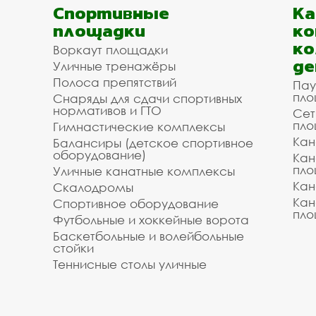
Спортивные
К
площадки
ко
ко
Воркаут площадки
де
Уличные тренажёры
Полоса препятствий
Пау
пло
Снаряды для сдачи спортивных
нормативов и ГТО
Сет
пло
Гимнастические комплексы
Кан
Балансиры (детское спортивное
оборудование)
Кан
пло
Уличные канатные комплексы
Кан
Скалодромы
Кан
Спортивное оборудование
пло
Футбольные и хоккейные ворота
Баскетбольные и волейбольные
стойки
Теннисные столы уличные