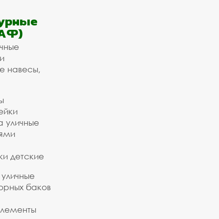
урные
АФ)
ичные
и
е навесы,
ы
ейки
а уличные
ьями
ки детские
 уличные
орных баков
элементы