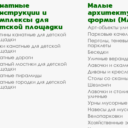
анатные
Малые
нструкции и
архитект
мплексы для
формы (М
тской площадки
Арт-объекты ул
Парковые качел
тины канатные для детской
щадки
Перголы, теневы
парклеты
ки канатные для детской
щадки
Беседки
атные дороги
Уличные веранд
атный мостики для детской
Лавочки и скам
щадки
Диваны и кресл
атные пирамиды
Столы со скам
атные городки для детской
Шезлонги
щадки
Лавочки и столи
уличные
Урны мусорные
Навесы для мус
Велопарковки
Хозяйственные 