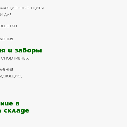
рмационные щиты
и для
ешетки
дения
я и заборы
 спортивных
дения
ждающие,
ние в
а складе