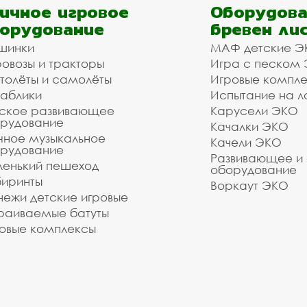
ичное игровое
Оборудова
орудование
бревен ли
шинки
МАФ детские Э
овозы и тракторы
Игра с песком
толёты и самолёты
Игровые компл
аблики
Испытание на л
ское развивающее
Карусели ЭКО
рудование
Качалки ЭКО
чное музыкальное
Качели ЭКО
рудование
Развивающее и
енький пешеход
оборудование
иринты
Воркаут ЭКО
ежи детские игровые
раиваемые батуты
овые комплексы