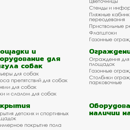
Цветочницы
Стенды и инфо
Пляжные кабинк
переодевания
Приствольные р
Флагштоки
Газонные ограж
ощадки и
Ограждени
орудование для
Ограждения для
гула собак
площадок
Газонные ограж
ьеры для собак
Столбики огра
оса препятствий для собак
парковочные
нели для собак
ки и слалом для собак
окрытия
Оборудова
наличии н
рытия детских и спортивных
ощадок
имерное покрытие пола