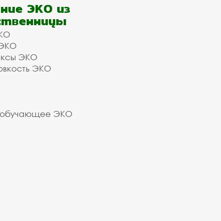
ние ЭКО из
ственницы
КО
 ЭКО
ексы ЭКО
овкость ЭКО
 обучающее ЭКО