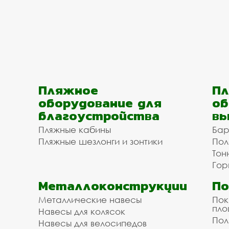
Пляжное
Пл
оборудование для
об
благоустройства
вы
Пляжные кабины
Бар
Пляжные шезлонги и зонтики
Пол
Тон
Гор
Металлоконструкции
П
Металлические навесы
Пок
пл
Навесы для колясок
Пол
Навесы для велосипедов