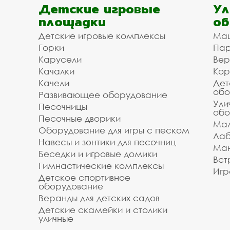
Детские игровые
Ул
площадки
об
Детские игровые комплексы
Ма
Горки
Пар
Карусели
Вер
Качалки
Кор
Качели
Дет
обо
Развивающее оборудование
Ули
Песочницы
обо
Песочные дворики
Мал
Оборудование для игры с песком
Лаб
Навесы и зонтики для песочниц
Ман
Беседки и игровые домики
Вст
Гимнастические комплексы
Игр
Детское спортивное
оборудование
Веранды для детских садов
Детские скамейки и столики
уличные