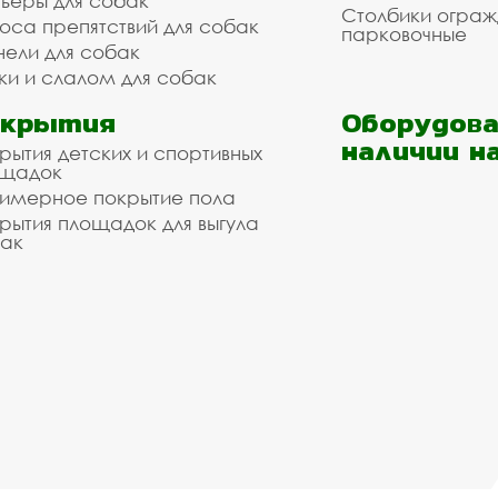
ьеры для собак
Столбики огра
оса препятствий для собак
парковочные
нели для собак
ки и слалом для собак
окрытия
Оборудова
наличии н
рытия детских и спортивных
ощадок
имерное покрытие пола
рытия площадок для выгула
ак