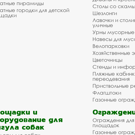
атные пирамиды
Столы со скам
атные городки для детской
Шезлонги
щадки
Лавочки и столи
уличные
Урны мусорные
Навесы для мус
Велопарковки
Хозяйственные 
Цветочницы
Стенды и инфо
Пляжные кабинк
переодевания
Приствольные р
Флагштоки
Газонные ограж
ощадки и
Ограждени
орудование для
Ограждения для
гула собак
площадок
Газонные ограж