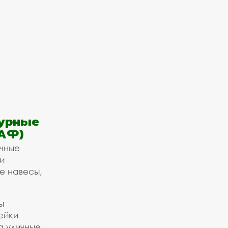
урные
АФ)
ичные
и
е навесы,
ы
ейки
а уличные