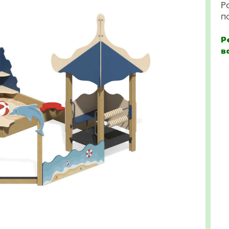
Р
п
Р
в