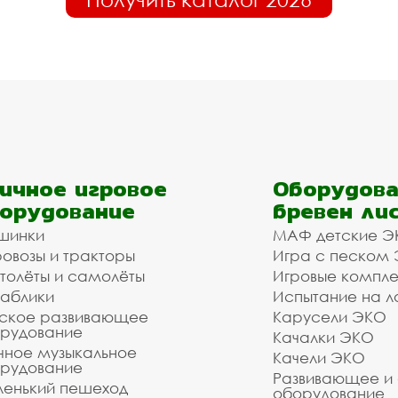
ичное игровое
Оборудова
орудование
бревен ли
шинки
МАФ детские Э
овозы и тракторы
Игра с песком
толёты и самолёты
Игровые компл
аблики
Испытание на л
ское развивающее
Карусели ЭКО
рудование
Качалки ЭКО
чное музыкальное
Качели ЭКО
рудование
Развивающее и
енький пешеход
оборудование