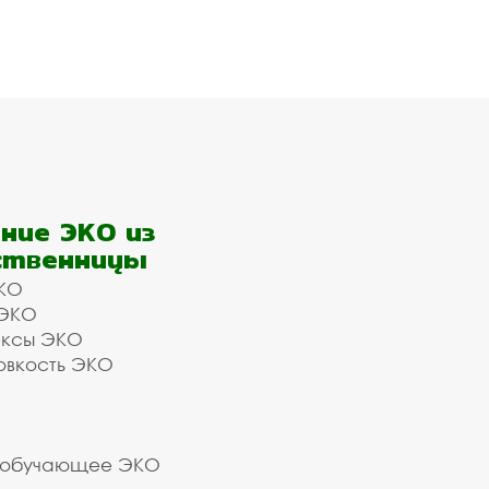
ние ЭКО из
ственницы
КО
 ЭКО
ексы ЭКО
овкость ЭКО
 обучающее ЭКО