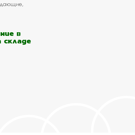
ждающие,
ние в
а складе