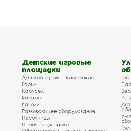
Детские игровые
Ул
площадки
об
Детские игровые комплексы
Ма
Горки
Пар
Карусели
Вер
Качалки
Кор
Качели
Дет
обо
Развивающее оборудование
Ули
Песочницы
обо
Песочные дворики
Мал