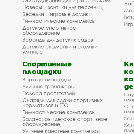
Оборудование для игры с песком
Лаб
Навесы и зонтики для песочниц
Ман
Беседки и игровые домики
Вст
Гимнастические комплексы
Игр
Детское спортивное
оборудование
Веранды для детских садов
Детские скамейки и столики
уличные
Спортивные
К
площадки
ко
ко
Воркаут площадки
де
Уличные тренажёры
Полоса препятствий
Пау
пло
Снаряды для сдачи спортивных
нормативов и ГТО
Сет
пло
Гимнастические комплексы
Кан
Балансиры (детское спортивное
оборудование)
Кан
пло
Уличные канатные комплексы