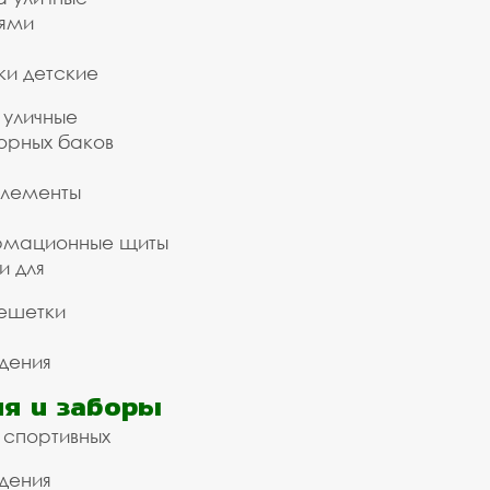
ьями
ки детские
 уличные
орных баков
элементы
рмационные щиты
и для
ешетки
дения
я и заборы
 спортивных
дения