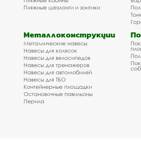
Пляжные кабины
Бар
Пляжные шезлонги и зонтики
Пол
Тон
Гор
Металлоконструкции
П
Металлические навесы
Пок
пл
Навесы для колясок
Пол
Навесы для велосипедов
Пок
Навесы для тренажеров
соб
Навесы для автомобилей
Навесы для ТБО
Контейнерные площадки
Остановочные павильоны
Перила