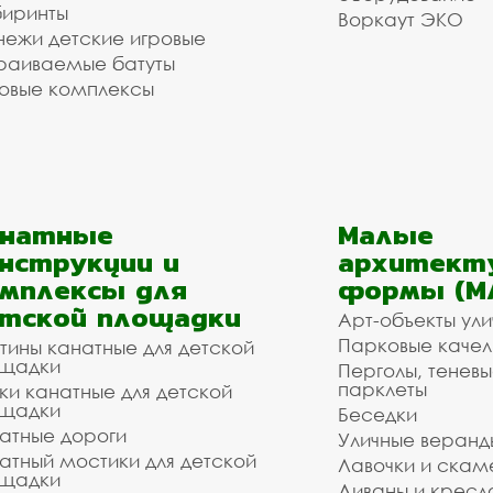
иринты
Воркаут ЭКО
ежи детские игровые
раиваемые батуты
овые комплексы
анатные
Малые
нструкции и
архитект
мплексы для
формы (М
тской площадки
Арт-объекты ул
Парковые качел
тины канатные для детской
щадки
Перголы, теневы
парклеты
ки канатные для детской
щадки
Беседки
атные дороги
Уличные веранд
атный мостики для детской
Лавочки и скам
щадки
Диваны и кресл