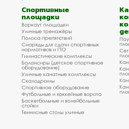
Спортивные
К
площадки
ко
ко
Воркаут площадки
де
Уличные тренажёры
Полоса препятствий
Пау
пло
Снаряды для сдачи спортивных
нормативов и ГТО
Сет
пло
Гимнастические комплексы
Кан
Балансиры (детское спортивное
оборудование)
Кан
пло
Уличные канатные комплексы
Кан
Скалодромы
Кан
Спортивное оборудование
пло
Футбольные и хоккейные ворота
Баскетбольные и волейбольные
стойки
Теннисные столы уличные