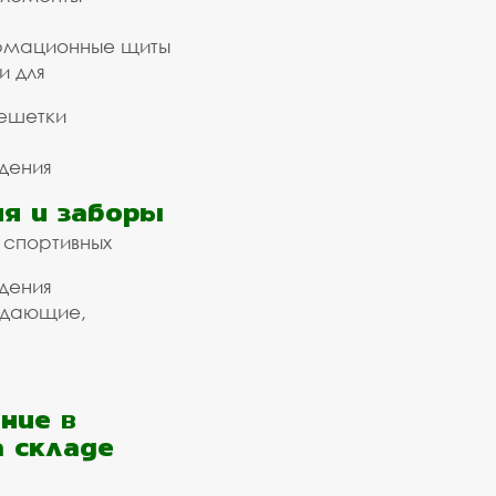
рмационные щиты
и для
ешетки
дения
я и заборы
 спортивных
дения
ждающие,
ние в
а складе