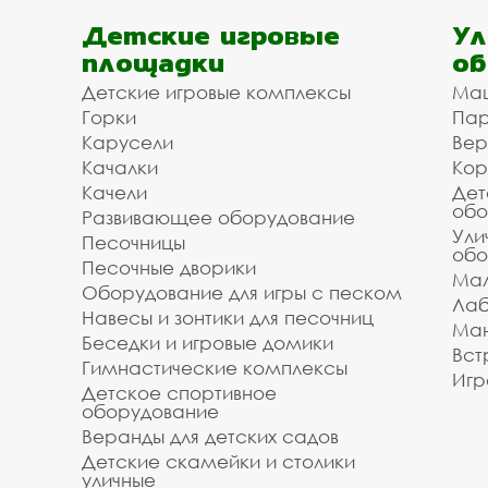
Детские игровые
Ул
площадки
об
Детские игровые комплексы
Ма
Горки
Пар
Карусели
Вер
Качалки
Кор
Качели
Дет
обо
Развивающее оборудование
Ули
Песочницы
обо
Песочные дворики
Мал
Оборудование для игры с песком
Лаб
Навесы и зонтики для песочниц
Ман
Беседки и игровые домики
Вст
Гимнастические комплексы
Игр
Детское спортивное
оборудование
Веранды для детских садов
Детские скамейки и столики
уличные