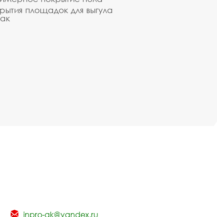
рытия площадок для выгула
ак
inpro-gk@yandex.ru