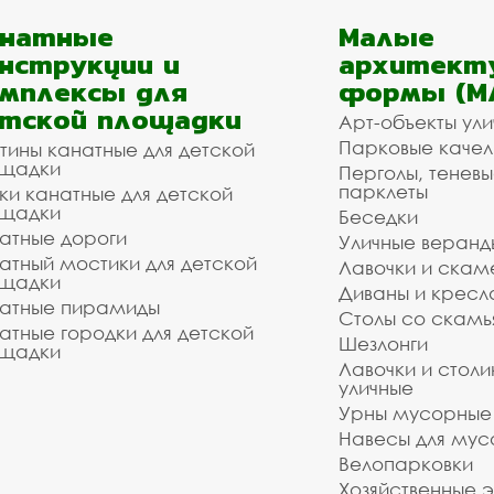
анатные
Малые
нструкции и
архитект
мплексы для
формы (М
тской площадки
Арт-объекты ул
Парковые качел
тины канатные для детской
щадки
Перголы, теневы
парклеты
ки канатные для детской
щадки
Беседки
атные дороги
Уличные веранд
атный мостики для детской
Лавочки и скам
щадки
Диваны и кресл
атные пирамиды
Столы со скам
атные городки для детской
Шезлонги
щадки
Лавочки и столи
уличные
Урны мусорные
Навесы для мус
Велопарковки
Хозяйственные 