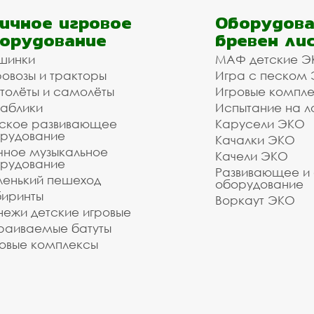
ичное игровое
Оборудова
орудование
бревен ли
шинки
МАФ детские Э
овозы и тракторы
Игра с песком
толёты и самолёты
Игровые компл
аблики
Испытание на л
ское развивающее
Карусели ЭКО
рудование
Качалки ЭКО
чное музыкальное
Качели ЭКО
рудование
Развивающее и
енький пешеход
оборудование
иринты
Воркаут ЭКО
ежи детские игровые
раиваемые батуты
овые комплексы