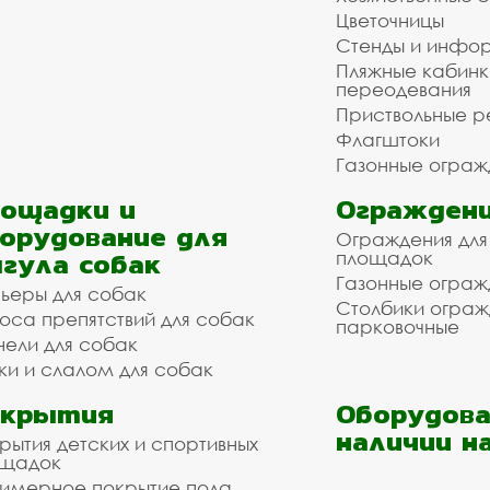
Цветочницы
Стенды и инфо
Пляжные кабинк
переодевания
Приствольные р
Флагштоки
Газонные ограж
ощадки и
Ограждени
орудование для
Ограждения для
гула собак
площадок
Газонные ограж
ьеры для собак
Столбики огра
оса препятствий для собак
парковочные
нели для собак
ки и слалом для собак
окрытия
Оборудова
наличии н
рытия детских и спортивных
ощадок
имерное покрытие пола