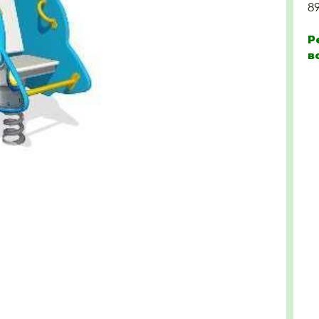
8
Р
в