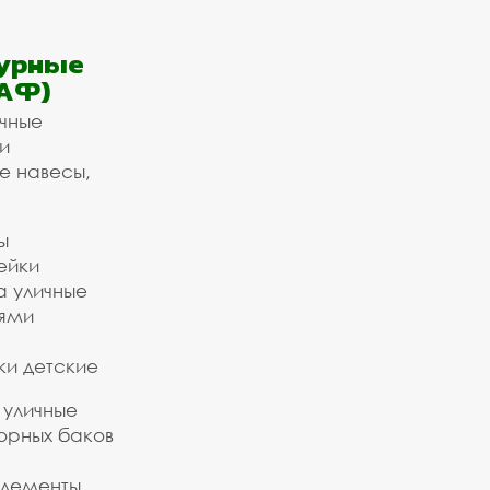
урные
АФ)
ичные
и
е навесы,
ы
ейки
а уличные
ьями
ки детские
 уличные
орных баков
элементы