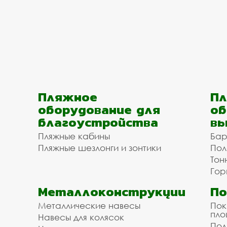
Пляжное
Пл
оборудование для
об
благоустройства
вы
Пляжные кабины
Бар
Пляжные шезлонги и зонтики
Пол
Тон
Гор
Металлоконструкции
П
Металлические навесы
Пок
пл
Навесы для колясок
Пол