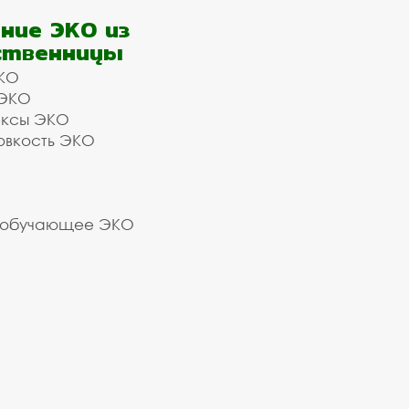
ние ЭКО из
ственницы
КО
 ЭКО
ексы ЭКО
овкость ЭКО
 обучающее ЭКО