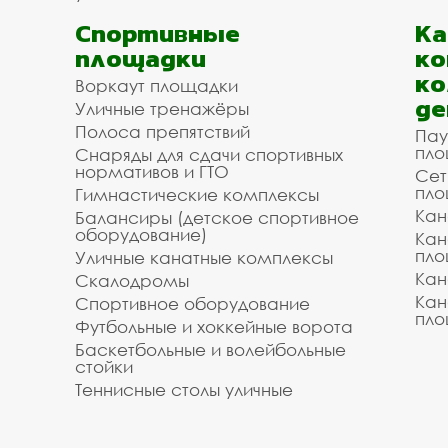
Спортивные
К
площадки
ко
ко
Воркаут площадки
де
Уличные тренажёры
Полоса препятствий
Пау
пло
Снаряды для сдачи спортивных
нормативов и ГТО
Сет
пло
Гимнастические комплексы
Кан
Балансиры (детское спортивное
оборудование)
Кан
пло
Уличные канатные комплексы
Кан
Скалодромы
Кан
Спортивное оборудование
пло
Футбольные и хоккейные ворота
Баскетбольные и волейбольные
стойки
Теннисные столы уличные