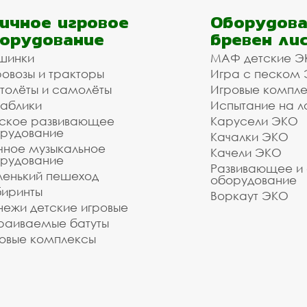
ичное игровое
Оборудова
орудование
бревен ли
шинки
МАФ детские Э
овозы и тракторы
Игра с песком
толёты и самолёты
Игровые компл
аблики
Испытание на л
ское развивающее
Карусели ЭКО
рудование
Качалки ЭКО
чное музыкальное
Качели ЭКО
рудование
Развивающее и
енький пешеход
оборудование
иринты
Воркаут ЭКО
ежи детские игровые
раиваемые батуты
овые комплексы