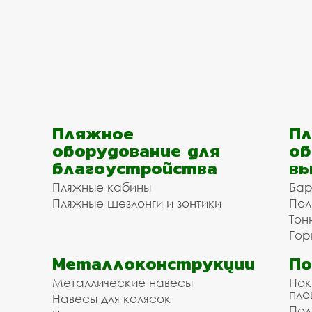
Пляжное
Пл
оборудование для
об
благоустройства
вы
Пляжные кабины
Бар
Пляжные шезлонги и зонтики
Пол
Тон
Гор
Металлоконструкции
П
Металлические навесы
Пок
пл
Навесы для колясок
Пол