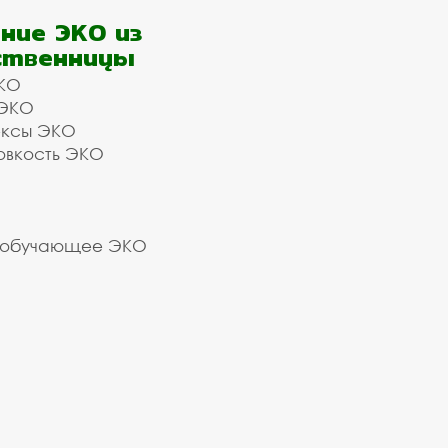
ние ЭКО из
ственницы
КО
 ЭКО
ексы ЭКО
овкость ЭКО
 обучающее ЭКО