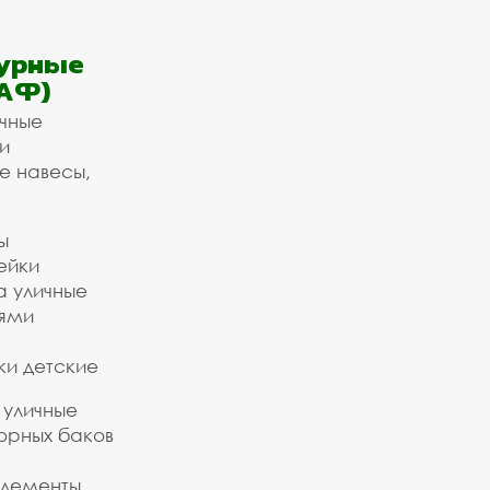
урные
АФ)
ичные
и
е навесы,
ы
ейки
а уличные
ьями
ки детские
 уличные
орных баков
элементы