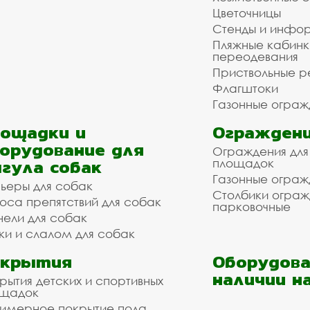
Цветочницы
Стенды и инфо
Пляжные кабинк
переодевания
Приствольные р
Флагштоки
Газонные ограж
ощадки и
Ограждени
орудование для
Ограждения для
гула собак
площадок
Газонные ограж
ьеры для собак
Столбики огра
оса препятствий для собак
парковочные
нели для собак
ки и слалом для собак
окрытия
Оборудова
наличии н
рытия детских и спортивных
ощадок
имерное покрытие пола