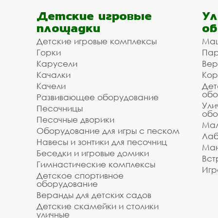
Детские игровые
Ул
площадки
об
Детские игровые комплексы
Ма
Горки
Пар
Карусели
Вер
Качалки
Кор
Качели
Дет
обо
Развивающее оборудование
Ули
Песочницы
обо
Песочные дворики
Мал
Оборудование для игры с песком
Лаб
Навесы и зонтики для песочниц
Ман
Беседки и игровые домики
Вст
Гимнастические комплексы
Игр
Детское спортивное
оборудование
Веранды для детских садов
Детские скамейки и столики
уличные