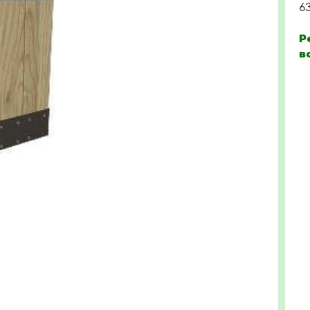
6
Р
в