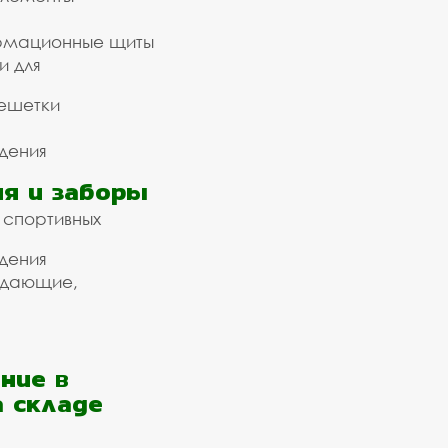
рмационные щиты
и для
ешетки
дения
я и заборы
 спортивных
дения
ждающие,
ние в
а складе