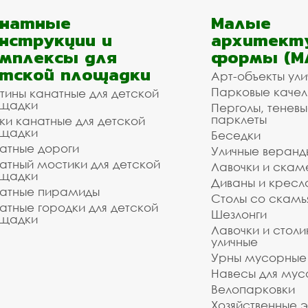
анатные
Малые
нструкции и
архитект
мплексы для
формы (М
тской площадки
Арт-объекты ул
Парковые качел
тины канатные для детской
щадки
Перголы, теневы
парклеты
ки канатные для детской
щадки
Беседки
атные дороги
Уличные веранд
атный мостики для детской
Лавочки и скам
щадки
Диваны и кресл
атные пирамиды
Столы со скам
атные городки для детской
Шезлонги
щадки
Лавочки и столи
уличные
Урны мусорные
Навесы для мус
Велопарковки
Хозяйственные 