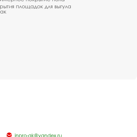
рытия площадок для выгула
ак
inpro-gk@yandex.ru