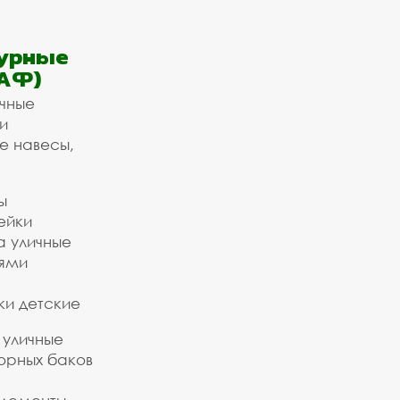
урные
АФ)
ичные
и
е навесы,
ы
ейки
а уличные
ьями
ки детские
 уличные
орных баков