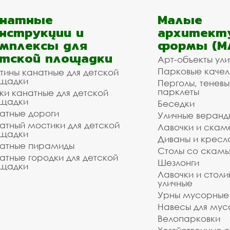
анатные
Малые
нструкции и
архитект
мплексы для
формы (М
тской площадки
Арт-объекты ул
Парковые качел
тины канатные для детской
щадки
Перголы, теневы
парклеты
ки канатные для детской
щадки
Беседки
атные дороги
Уличные веранд
атный мостики для детской
Лавочки и скам
щадки
Диваны и кресл
атные пирамиды
Столы со скам
атные городки для детской
Шезлонги
щадки
Лавочки и столи
уличные
Урны мусорные
Навесы для мус
Велопарковки