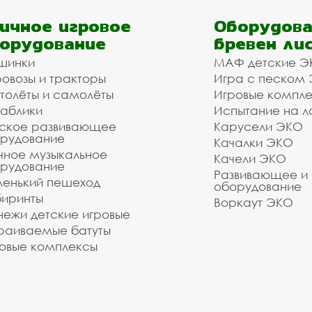
ичное игровое
Оборудова
орудование
бревен ли
шинки
МАФ детские Э
овозы и тракторы
Игра с песком
толёты и самолёты
Игровые компл
аблики
Испытание на л
ское развивающее
Карусели ЭКО
рудование
Качалки ЭКО
чное музыкальное
Качели ЭКО
рудование
Развивающее и
енький пешеход
оборудование
иринты
Воркаут ЭКО
ежи детские игровые
раиваемые батуты
овые комплексы