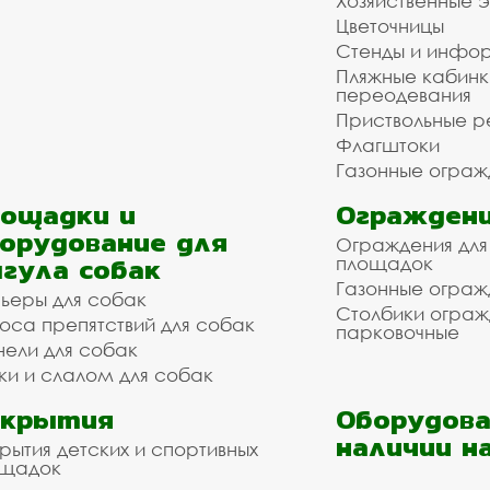
Хозяйственные 
Цветочницы
Стенды и инфо
Пляжные кабинк
переодевания
Приствольные р
Флагштоки
Газонные ограж
ощадки и
Ограждени
орудование для
Ограждения для
гула собак
площадок
Газонные ограж
ьеры для собак
Столбики огра
оса препятствий для собак
парковочные
нели для собак
ки и слалом для собак
окрытия
Оборудова
наличии н
рытия детских и спортивных
ощадок