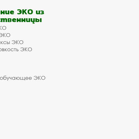
ние ЭКО из
ственницы
КО
 ЭКО
ексы ЭКО
овкость ЭКО
 обучающее ЭКО