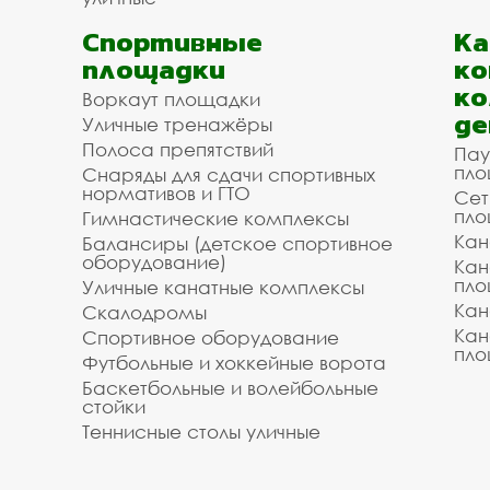
Спортивные
К
площадки
ко
ко
Воркаут площадки
де
Уличные тренажёры
Полоса препятствий
Пау
пло
Снаряды для сдачи спортивных
нормативов и ГТО
Сет
пло
Гимнастические комплексы
Кан
Балансиры (детское спортивное
оборудование)
Кан
пло
Уличные канатные комплексы
Кан
Скалодромы
Кан
Спортивное оборудование
пло
Футбольные и хоккейные ворота
Баскетбольные и волейбольные
стойки
Теннисные столы уличные