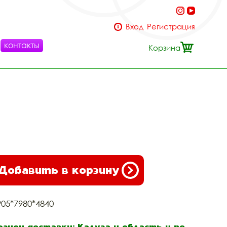
Вход
Регистрация
контакты
Корзина
Добавить в корзину
905*7980*4840
егион доставки: Калуга и область и по