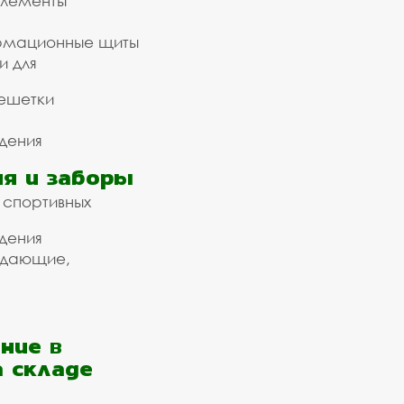
элементы
рмационные щиты
и для
ешетки
дения
я и заборы
 спортивных
дения
ждающие,
ние в
а складе