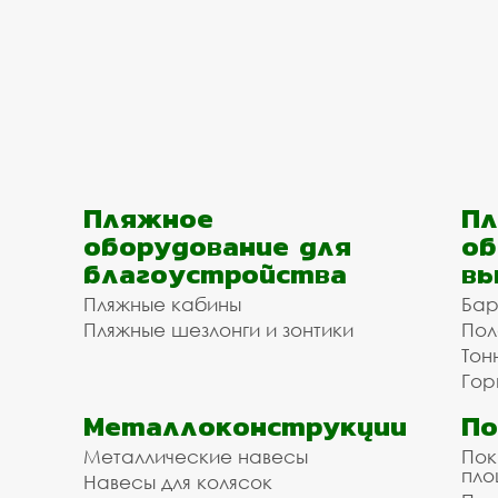
Пляжное
Пл
оборудование для
об
благоустройства
вы
Пляжные кабины
Бар
Пляжные шезлонги и зонтики
Пол
Тон
Гор
Металлоконструкции
П
Металлические навесы
Пок
пл
Навесы для колясок