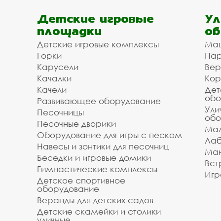
Детские игровые
Ул
площадки
об
Детские игровые комплексы
Ма
Горки
Пар
Карусели
Вер
Качалки
Кор
Качели
Дет
обо
Развивающее оборудование
Ули
Песочницы
обо
Песочные дворики
Мал
Оборудование для игры с песком
Лаб
Навесы и зонтики для песочниц
Ман
Беседки и игровые домики
Вст
Гимнастические комплексы
Игр
Детское спортивное
оборудование
Веранды для детских садов
Детские скамейки и столики
уличные